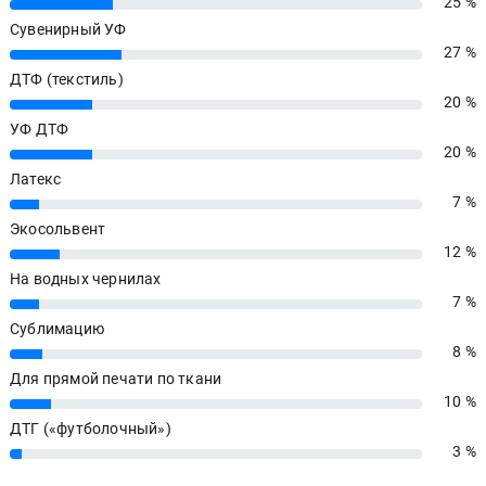
25 %
25%
Сувенирный УФ
27 %
27%
ДТФ (текстиль)
20 %
20%
УФ ДТФ
20 %
20%
Латекс
7 %
7%
Экосольвент
12 %
12%
На водных чернилах
7 %
7%
Сублимацию
8 %
8%
Для прямой печати по ткани
10 %
10%
ДТГ («футболочный»)
3 %
3%