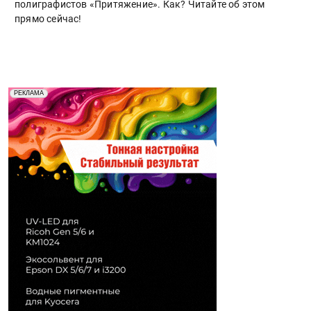
полиграфистов «Притяжение». Как? Читайте об этом
прямо сейчас!
Реклама. Рекламодатель ООО "Передовые Системы
РЕКЛАМА
Печати" erid: 2SDnjd2d4Qz