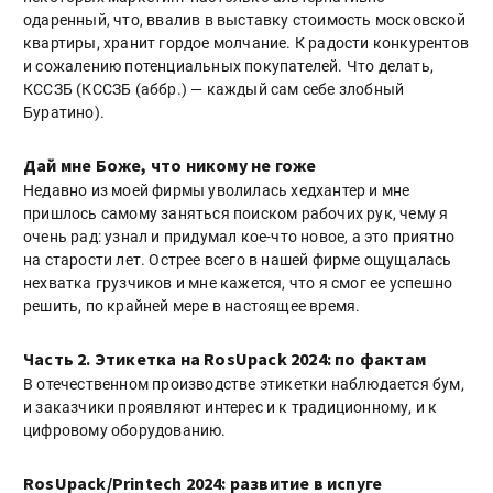
одаренный, что, ввалив в выставку стоимость московской
квартиры, хранит гордое молчание. К радости конкурентов
и сожалению потенциальных покупателей. Что делать,
КССЗБ (КССЗБ (аббр.) — каждый сам себе злобный
Буратино).
Дай мне Боже, что никому не гоже
Недавно из моей фирмы уволилась хедхантер и мне
пришлось самому заняться поиском рабочих рук, чему я
очень рад: узнал и придумал кое-что новое, а это приятно
на старости лет. Острее всего в нашей фирме ощущалась
нехватка грузчиков и мне кажется, что я смог ее успешно
решить, по крайней мере в настоящее время.
Часть 2. Этикетка на RosUpack 2024: по фактам
В отечественном производстве этикетки наблюдается бум,
и заказчики проявляют интерес и к традиционному, и к
цифровому оборудованию.
RosUpack/Printech 2024: развитие в испуге