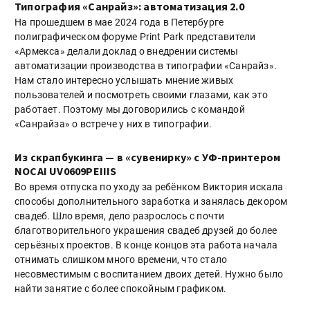
Типография «Санрайз»: автоматизация 2.0
На прошедшем в мае 2024 года в Петербурге
полиграфическом форуме Print Park представители
«Армекса» делали доклад о внедрении системы
автоматизации производства в типографии «Санрайз».
Нам стало интересно услышать мнение живых
пользователей и посмотреть своими глазами, как это
работает. Поэтому мы договорились с командой
«Санрайза» о встрече у них в типографии.
Из скрапбукинга — в «сувенирку» с УФ-принтером
NOCAI UV0609PEIIIS
Во время отпуска по уходу за ребёнком Виктория искала
способы дополнительного заработка и занялась декором
свадеб. Шло время, дело разрослось с почти
благотворительного украшения свадеб друзей до более
серьёзных проектов. В конце концов эта работа начала
отнимать слишком много времени, что стало
несовместимым с воспитанием двоих детей. Нужно было
найти занятие с более спокойным графиком.