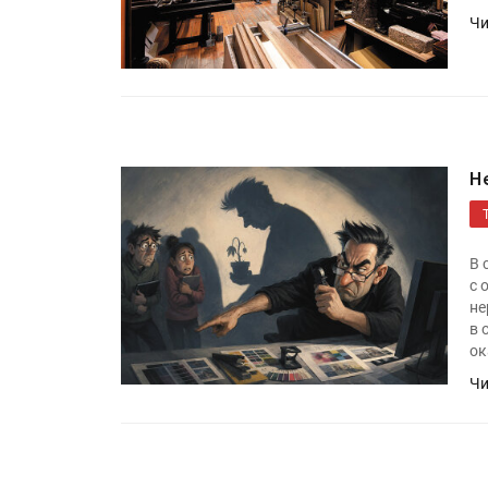
«Дубль В» расширяет ассо
Чи
фольги для горячего тисн
УФ-принтер Mimaki UJV20
запущен в компании «Ска
Н
В 
с 
не
в 
ок
Чи