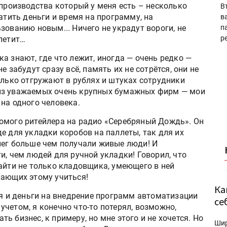
 производства который у меня есть – несколько
В
атить деньги и время на программу, на
в
зованию новым... Ничего не украдут вороги, не
п
р
летит…
а знают, где что лежит, иногда — очень редко —
 забудут сразу всё, память их не сотрётся, они не
олько отгружают в рублях и штуках сотрудники
из уважаемых очень крупных бумажных фирм — мои
на одного человека.
омого ритейлера на радио «Серебряный Дождь». Он
е для укладки коробов на паллеты, так для их
нег больше чем получали живые люди! И
и, чем людей для ручной укладки! Говорил, что
айти не только кладовщика, умеющего в ней
лающих этому учиться!
Ка
мя и деньги на внедрение программ автоматизации
се
четом, я конечно что-то потерял, возможно,
 бизнес, к примеру, но мне этого и не хочется. Но
Ши