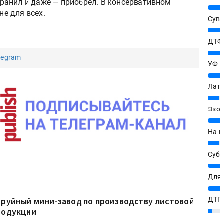
охранил и даже — приобрел. В консервативном
25%
не для всех.
Сув
27%
ДТФ
20%
legram
УФ
20%
Лат
7%
Эко
12%
На 
7%
Су
8%
Для
10%
ДТГ
труйный мини-завод по производству листовой
родукции
3%