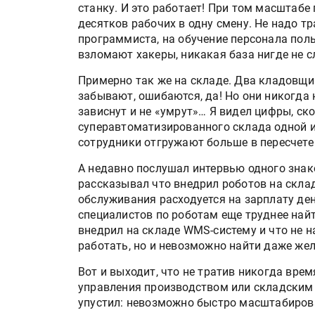
станку. И это работает! При том масштабе
десятков рабочих в одну смену. Не надо тр
программиста, на обучение персонала поль
взломают хакеры, никакая база нигде не с
Примерно так же на складе. Два кладовщик
забывают, ошибаются, да! Но они никогда не
зависнут и не «умрут»… Я видел цифры, ск
суперавтоматизированного склада одной 
сотрудники отгружают больше в пересчете 
А недавно послушал интервью одного знак
рассказывал что внедрил роботов на склад
обслуживания расходуется на зарплату де
специалистов по роботам еще труднее найт
внедрил на складе WMS-систему и что не н
работать, но и невозможно найти даже же
Вот и выходит, что не тратив никогда вре
управления производством или складским у
упустил: невозможно быстро масштабировать