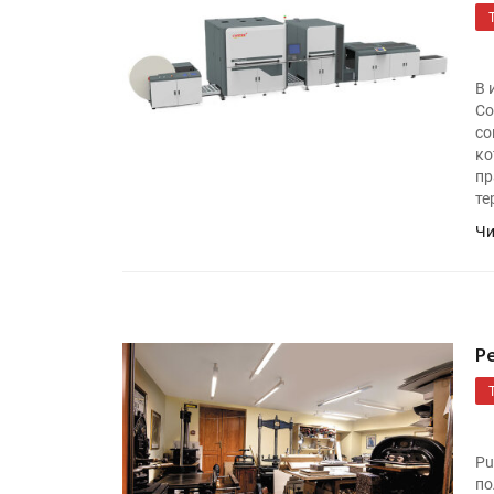
В 
Co
со
ко
пр
те
Чи
HeyGears анонсировала
полноцветный гибридный 
принтер G1X
Р
Росприроднадзор запуска
«Калькулятор утилизации»
Pu
по