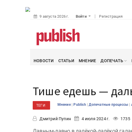
9 августа 2026 г.
Войти
Регистрация
НОВОСТИ
СТАТЬИ
МНЕНИЕ
ДОПЕЧАТЬ
Тише едешь — дал
|
|
|
Мнение
Publish
Допечатные процессы
ТЕГИ
Дмитрий Пупин
4 июля 2024 г.
1735
Давным-давно в далёкой-далёкой гала