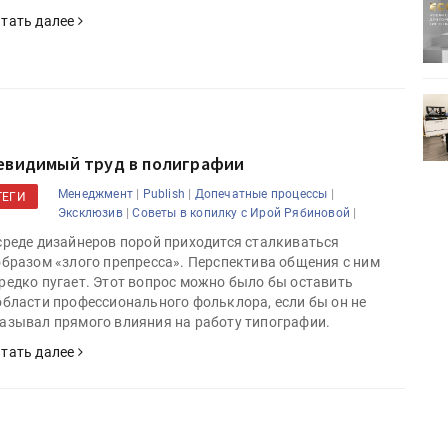
ртимент
«Дубль В» расширяет ассортимент
тать далее
ения
фольги для горячего тиснения
0
УФ-принтер Mimaki UJV200
зитель»
запущен в компании «Сказитель»
евидимый труд в полиграфии
|
|
|
Менеджмент
Publish
Допечатные процессы
ТЕГИ
|
|
Эксклюзив
Советы в копилку с Ирой Рябиновой
среде дизайнеров порой приходится сталкиваться
образом «злого препресса». Перспектива общения с ним
редко пугает. Этот вопрос можно было бы оставить
области профессионального фольклора, если бы он не
азывал прямого влияния на работу типографии.
тать далее