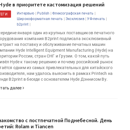
 Hyde в приоритете кастомизация решений
|
|
|
Интервью
Publish
Флексографская печать
ТЕГИ
|
|
|
Широкоформатная печать
Эксклюзив
УФ-печать
|
b2print
середине января один из крупных поставщиков печатного
орудования компания B2print подписала эксклюзивный
нтракт на поставку и обслуживание печатных машин
мпании Hyde Intelligent Equipment Manufacturing (Hyde) на
рритории России, стран СНГ и Грузии. О том, какой путь
ивёл Hyde к такому решению и почему российский рынок
таётся одним из самых привлекательных для китайского
оизводителя, нам удалось выяснить в рамках Printech на
енде B2print в беседе с основателем Hyde Дэннисом Ву.
тать далее
накомство с постпечатной Поднебесной. День
ретий: Rolam и Tiancen