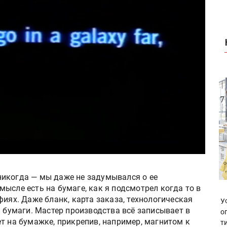
о никогда — мы даже не задумывался о ее
ысле есть на бумаге, как я подсмотрел когда то в
фиях. Даже бланк, карта заказа, технологическая
У
и бумаги. Мастер производства всё записывает в
о
т на бумажке, прикрепив, например, магнитом к
т