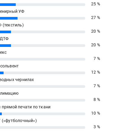
25 %
енирный УФ
27 %
 (текстиль)
20 %
 ДТФ
20 %
екс
7 %
сольвент
12 %
водных чернилах
7 %
блимацию
8 %
 прямой печати по ткани
10 %
 («футболочный»)
3 %