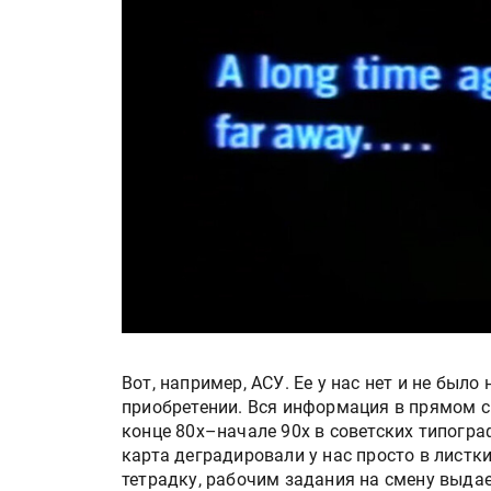
Вот, например, АСУ. Ее у нас нет и не был
приобретении. Вся информация в прямом см
конце 80х–начале 90х в советских типогра
карта деградировали у нас просто в листк
тетрадку, рабочим задания на смену выдае