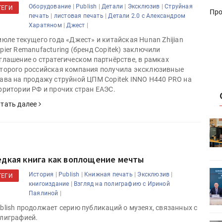
|
|
|
|
Оборудование
Publish
Детали
Эксклюзив
Струйная
ТЕГИ
Про
|
|
печать
листовая печать
Детали 2.0 с Александром
|
|
Харатяном
Джест
июле текущего года «Джест» и китайская Hunan Zhijian
pier Remanufacturing (бренд Copitek) заключили
глашение о стратегическом партнёрстве, в рамках
торого российская компания получила эксклюзивные
ава на продажу струйной ЦПМ Copitek INNO H440 PRO на
рритории РФ и прочих стран ЕАЭС.
тать далее
HeyGears анонсировала
УФ/3D-
полноцветный гибридный УФ/3D-
принтер G1X
едкая книга как воплощение мечты
ет
Росприроднадзор запускает
|
|
|
|
История
Publish
Книжная печать
Эксклюзив
ТЕГИ
«Калькулятор утилизации»
|
книгоиздание
Взгляд на полиграфию с Ириной
|
Паялиной
blish продолжает серию публикаций о музеях, связанных с
лиграфией.