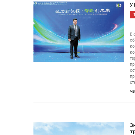
У
В 
об
ко
ко
те
пр
ос
пр
ст
Чи
З
т