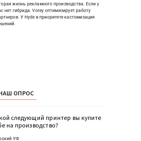
торая жизнь рекламного производства. Если у
ас нет гибрида. Vorey оптимизирует работу
артнеров. У Hyde в приоритете кастомизация
ешений.
НАШ ОПРОС
кой следующий принтер вы купите
бе на производство?
рокий УФ