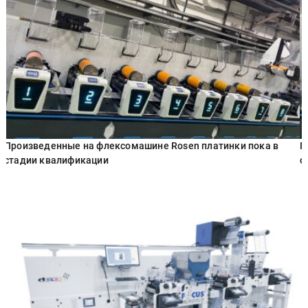
Произведенные на флексомашине Rosen платинки пока в
П
стадии квалификации
с