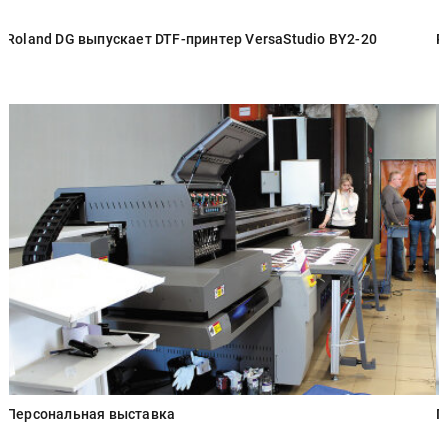
Roland DG выпускает DTF-принтер VersaStudio BY2-20
R
Персональная выставка
П