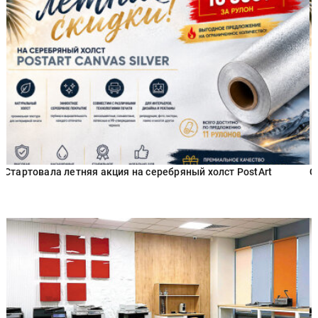
Стартовала летняя акция на серебряный холст PostArt
С