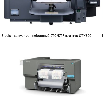
Brother выпускает гибридный DTG/DTF принтер GTX300
B