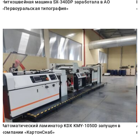
Ниткошвейная машина SX-340DP заработала в АО
Н
«Первоуральская типография»
«
Автоматический ламинатор KDX KMY-1050D запущен в
А
компании «КартонСнаб»
к