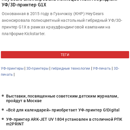
УФ/3D-принтер G1X
Основанная в 2015 году в Гуанчжоу (КНР) HeyGears
анонсировала полноцветный настольный гибридный УФ/3D-
принтер G1X в рамках краудфандинговой кампании на
платформе Kickstarter.
ТЕГИ
|
|
|
|
УФ-принтеры
3D-принтеры
гибридные технологии
УФ-печать
3D-
|
печать
Выставки, посвященные советским детским журналам,
пройдут в Москве
«Всё для календарей» приобретает УФ‑принтер G!Digital
УФ-принтер ARK-JET UV 1804 установлен в столичной РПК
m2PRINT