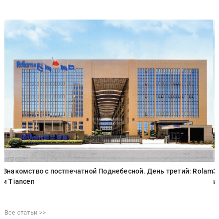
m
Знакомство с постпечатной Поднебесной. День третий: Rolam
З
и Tiancen
и
Все статьи >>