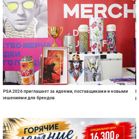
IPSA 2026 приглашает за идеями, поставщиками и новыми
I
решениями для брендов
р