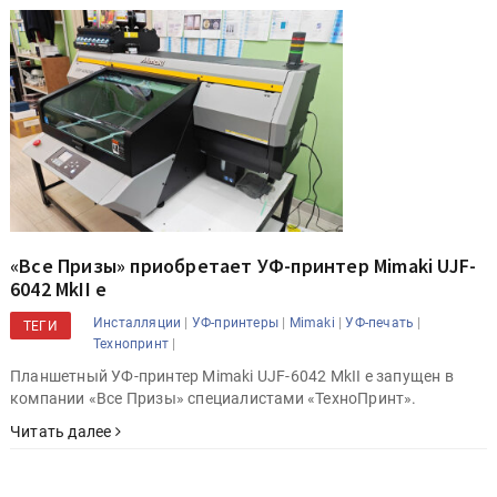
«Все Призы» приобретает УФ-принтер Mimaki UJF-
6042 MkII e
|
|
|
|
Инсталляции
УФ-принтеры
Mimaki
УФ-печать
ТЕГИ
|
Технопринт
Планшетный УФ-принтер Mimaki UJF-6042 MkII e запущен в
компании «Все Призы» специалистами «ТехноПринт».
Читать далее