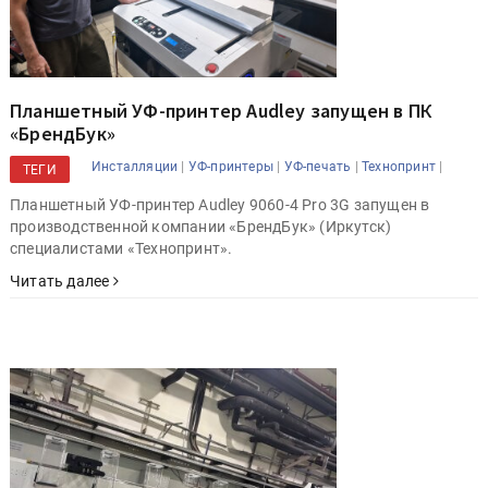
Планшетный УФ-принтер Audley запущен в ПК
«БрендБук»
|
|
|
|
Инсталляции
УФ-принтеры
УФ-печать
Технопринт
ТЕГИ
Планшетный УФ-принтер Audley 9060-4 Pro 3G запущен в
производственной компании «БрендБук» (Иркутск)
специалистами «Технопринт».
Читать далее