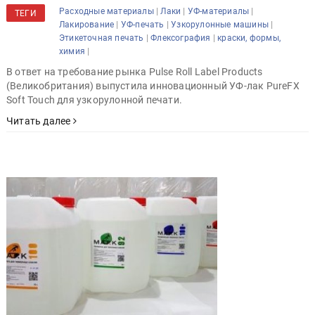
|
|
|
Расходные материалы
Лаки
УФ-материалы
ТЕГИ
|
|
|
Лакирование
УФ-печать
Узкорулонные машины
|
|
Этикеточная печать
Флексография
краски, формы,
|
химия
В ответ на требование рынка Pulse Roll Label Products
(Великобритания) выпустила инновационный УФ-лак PureFX
Soft Touch для узкорулонной печати.
Читать далее