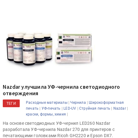
Nazdar улучшила УФ-чернила светодиодного
отверждения
|
|
Расходные материалы
Чернила
Широкоформатная
ТЕГИ
|
|
|
|
|
печать
УФ-печать
LED-UV
Струйная печать
Nazdar
|
краски, формы, химия
На основе светодиодных УФ-чернил LED260 Nazdar
разработала УФ-чернила Nazdar 270 для принтеров с
печатающими головками Ricoh GH2220 и Epson DX7.