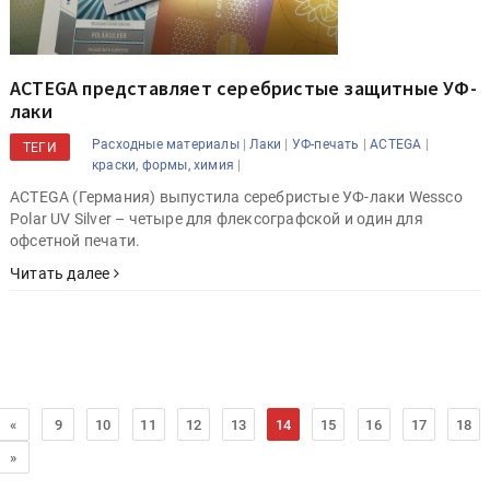
ACTEGA представляет серебристые защитные УФ-
лаки
|
|
|
|
Расходные материалы
Лаки
УФ-печать
ACTEGA
ТЕГИ
|
краски, формы, химия
ACTEGA (Германия) выпустила серебристые УФ-лаки Wessco
Polar UV Silver – четыре для флексографской и один для
офсетной печати.
Читать далее
«
9
10
11
12
13
14
15
16
17
18
»