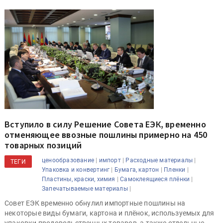
Вступило в силу Решение Совета ЕЭК, временно
отменяющее ввозные пошлины примерно на 450
товарных позиций
|
|
|
ценообразование
импорт
Расходные материалы
ТЕГИ
|
|
|
Упаковка и конвертинг
Бумага, картон
Плeнки
|
|
Пластины, краски, химия
Самоклеящиеся плёнки
|
Запечатываемые материалы
Совет ЕЭК временно обнулил импортные пошлины на
некоторые виды бумаги, картона и плёнок, используемых для
упаковки продовольственных товаров, а также отдельные