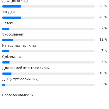
ДТФ (текстиль)
20 %
20%
УФ ДТФ
20 %
20%
Латекс
7 %
7%
Экосольвент
12 %
12%
На водных чернилах
7 %
7%
Сублимацию
8 %
8%
Для прямой печати по ткани
10 %
10%
ДТГ («футболочный»)
3 %
3%
Проголосовало: 59