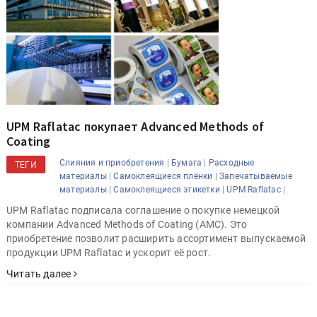
UPM Raflatac покупает Advanced Methods of
Coating
|
|
Слияния и приобретения
Бумага
Расходные
ТЕГИ
|
|
материалы
Самоклеящиеся плёнки
Запечатываемые
|
|
|
материалы
Самоклеящиеся этикетки
UPM Raflatac
UPM Raflatac подписала соглашение о покупке немецкой
компании Advanced Methods of Coating (AMC). Это
приобретение позволит расширить ассортимент выпускаемой
продукции UPM Raflatac и ускорит её рост.
Читать далее