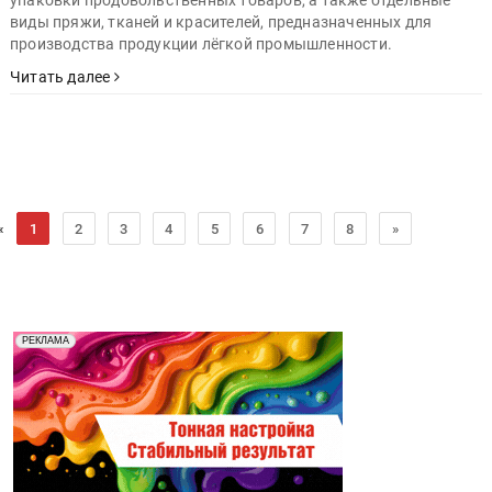
виды пряжи, тканей и красителей, предназначенных для
производства продукции лёгкой промышленности.
Читать далее
«
1
2
3
4
5
6
7
8
»
Реклама. Рекламодатель ООО "Передовые Системы
РЕКЛАМА
Печати" erid: 2SDnjd2d4Qz