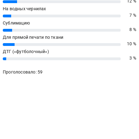
12 %
12%
На водных чернилах
7 %
7%
Сублимацию
8 %
8%
Для прямой печати по ткани
10 %
10%
ДТГ («футболочный»)
3 %
3%
Проголосовало: 59