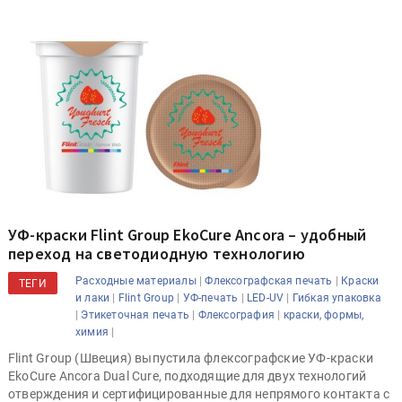
УФ-краски Flint Group EkoCure Ancora – удобный
переход на светодиодную технологию
|
|
Расходные материалы
Флексографская печать
Краски
ТЕГИ
|
|
|
|
и лаки
Flint Group
УФ-печать
LED-UV
Гибкая упаковка
|
|
|
Этикеточная печать
Флексография
краски, формы,
|
химия
Flint Group (Швеция) выпустила флексографские УФ-краски
EkoCure Ancora Dual Cure, подходящие для двух технологий
отверждения и сертифицированные для непрямого контакта с