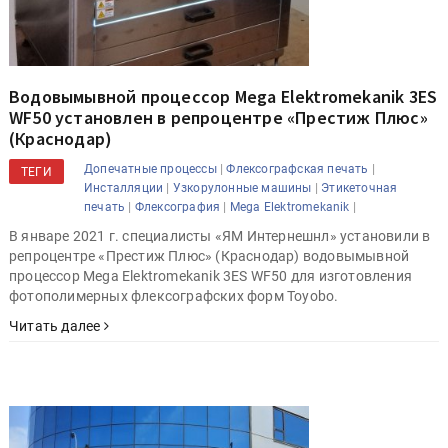
Водовымывной процессор Mega Elektromekanik 3ES
WF50 установлен в репроцентре «Престиж Плюс»
(Краснодар)
|
|
Допечатные процессы
Флексографская печать
ТЕГИ
|
|
Инсталляции
Узкорулонные машины
Этикеточная
|
|
|
печать
Флексография
Mega Elektromekanik
В январе 2021 г. специалисты «ЯМ Интернешнл» установили в
репроцентре «Престиж Плюс» (Краснодар) водовымывной
процессор Mega Elektromekanik 3ES WF50 для изготовления
фотополимерных флексографских форм Toyobo.
Читать далее