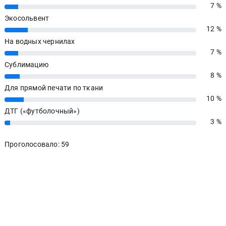
7 %
7%
Экосольвент
12 %
12%
На водных чернилах
7 %
7%
Сублимацию
8 %
8%
Для прямой печати по ткани
10 %
10%
ДТГ («футболочный»)
3 %
3%
Проголосовало: 59