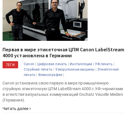
Первая в мире этикеточная ЦПМ Canon LabelStream
4000 установлена в Германии
|
|
|
|
Canon
Цифровая печать
Инсталляции
УФ-печать
ТЕГИ
|
|
Струйная печать
Узкорулонные машины
Этикеточная
|
|
печать
Флексография
Canon установила свою первую в мире промышленную
струйную этикеточную ЦПМ LabelStream 4000 с УФ-чернилами
в агентстве визуальных коммуникаций Oschatz Visuelle Medien
(Германия).
Читать далее