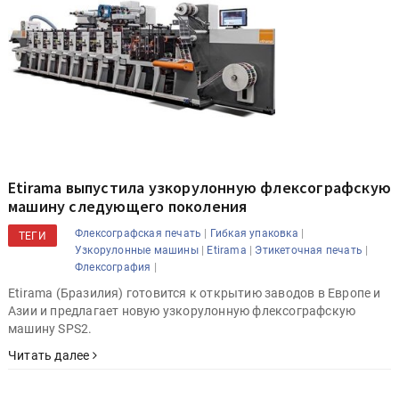
Etirama выпустила узкорулонную флексографскую
машину следующего поколения
|
|
Флексографская печать
Гибкая упаковка
ТЕГИ
|
|
|
Узкорулонные машины
Etirama
Этикеточная печать
|
Флексография
Etirama (Бразилия) готовится к открытию заводов в Европе и
Азии и предлагает новую узкорулонную флексографскую
машину SPS2.
Читать далее