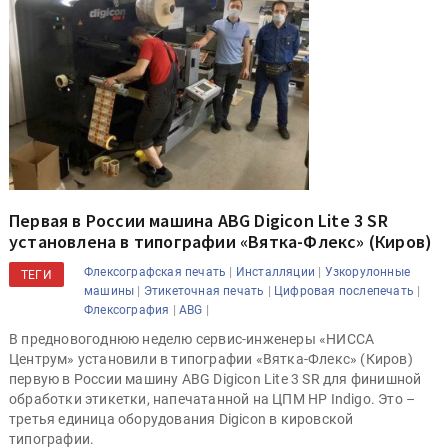
Первая в России машина ABG Digicon Lite 3 SR
установлена в типографии «Вятка-Флекс» (Киров)
|
|
Флексографская печать
Инсталляции
Узкорулонные
ТЕГИ
|
|
|
машины
Этикеточная печать
Цифровая послепечать
|
|
Флексография
ABG
В предновогоднюю неделю сервис-инженеры «НИССА
Центрум» установили в типографии «Вятка-Флекс» (Киров)
первую в России машину ABG Digicon Lite 3 SR для финишной
обработки этикетки, напечатанной на ЦПМ HP Indigo. Это –
третья единица оборудования Digicon в кировской
типографии.