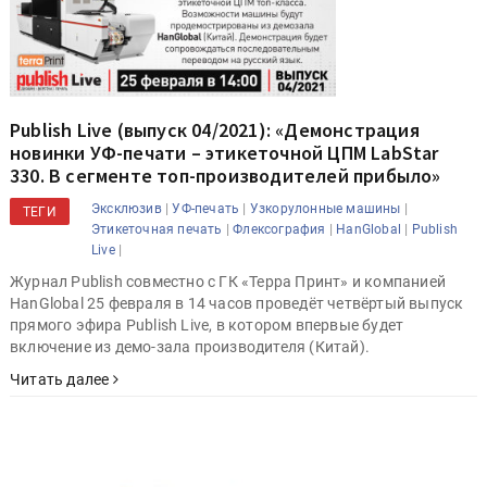
Publish Live (выпуск 04/2021): «Демонстрация
новинки УФ-печати – этикеточной ЦПМ LabStar
330. В сегменте топ-производителей прибыло»
|
|
|
Эксклюзив
УФ-печать
Узкорулонные машины
ТЕГИ
|
|
|
Этикеточная печать
Флексография
HanGlobal
Publish
|
Live
Журнал Publish совместно с ГК «Терра Принт» и компанией
HanGlobal 25 февраля в 14 часов проведёт четвёртый выпуск
прямого эфира Publish Live, в котором впервые будет
включение из демо-зала производителя (Китай).
Читать далее