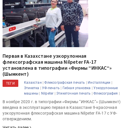
Первая в Казахстане узкорулонная
флексографская машина Nilpeter FA-17
установлена в типографии «Фирмы “ИНКАС“»
(Шымкент)
|
|
|
Казахстан
Флексографская печать
Инсталляции
ТЕГИ
|
|
|
Этикетка
УФ-печать
Гибкая упаковка
Узкорулонные
|
|
|
|
машины
Nilpeter
Этикеточная печать
Флексография
В ноябре 2020 г. в типографии «Фирмы “ИНКАС“» (Шымкент)
введена в эксплуатацию первая в Казахстане 9-красочная
узкорулонная флексографская машина Nilpeter FA-17 с УФ-
отверждением.
Читать далее