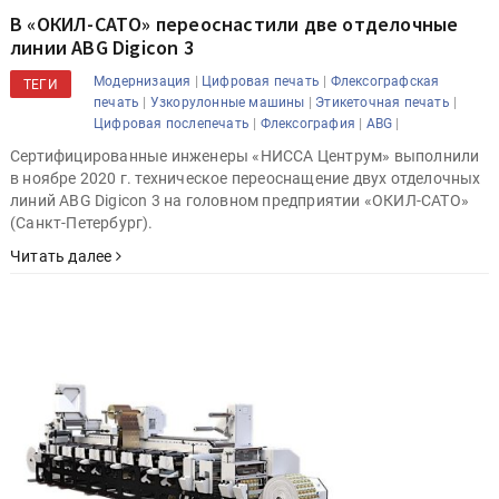
В «ОКИЛ-САТО» переоснастили две отделочные
линии ABG Digicon 3
|
|
Модернизация
Цифровая печать
Флексографская
ТЕГИ
|
|
|
печать
Узкорулонные машины
Этикеточная печать
|
|
|
Цифровая послепечать
Флексография
ABG
Сертифицированные инженеры «НИССА Центрум» выполнили
в ноябре 2020 г. техническое переоснащение двух отделочных
линий ABG Digicon 3 на головном предприятии «ОКИЛ-САТО»
(Санкт-Петербург).
Читать далее