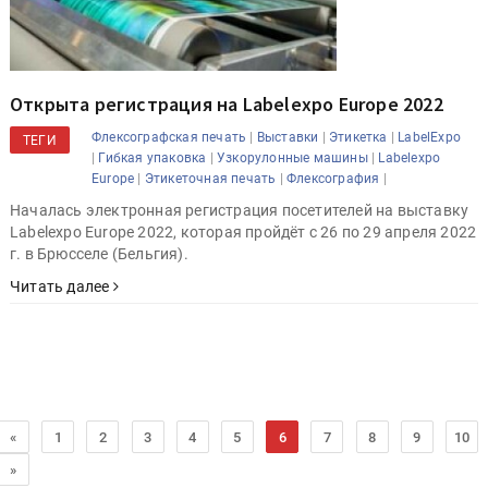
Открыта регистрация на Labelexpo Europe 2022
|
|
|
Флексографская печать
Выставки
Этикетка
LabelExpo
ТЕГИ
|
|
|
Гибкая упаковка
Узкорулонные машины
Labelexpo
|
|
|
Europe
Этикеточная печать
Флексография
Началась электронная регистрация посетителей на выставку
Labelexpo Europe 2022, которая пройдёт с 26 по 29 апреля 2022
г. в Брюсселе (Бельгия).
Читать далее
«
1
2
3
4
5
6
7
8
9
10
»