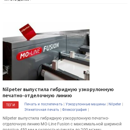
Nilpeter выпустила гибридную узкорулонную
печатно-отделочную линию
|
|
|
Печать и послепечать
Узкорулонные машины
Nilpeter
ТЕГИ
|
|
Этикеточная печать
Флексография
Nilpeter выпустила гибридную узкорулонную печатно-
отделочную линию MO-Line Fusion с максимальной шириной
полотна 450 мм и скоростью печати до 200 м/мин.