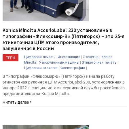
Konica Minolta AccurioLabel 230 установлена в
типографии «Флексомир-В» (Пятигорск) – это 25-я
этикеточная ЦПМ этого производителя,
запущенная в России
|
|
|
Цифровая печать
Инсталляции
Этикетка
Konica
ТЕГИ
|
|
|
Minolta
Узкорулонные машины
Этикеточная печать
|
|
Цифровая этикетка
Флексография
В типографии «Флексомир-В» (Пятигорск) начала работу
этикеточная рулонная ЦПМ AccurioLabel 230, установленная в
январе 2022 г. специалистами сервисной службы российского
представительства Konica Minolta.
Читать далее