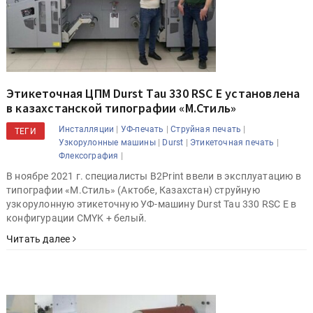
Этикеточная ЦПМ Durst Tau 330 RSC E установлена
в казахстанской типографии «М.Стиль»
|
|
|
Инсталляции
УФ-печать
Струйная печать
ТЕГИ
|
|
|
Узкорулонные машины
Durst
Этикеточная печать
|
Флексография
В ноябре 2021 г. специалисты B2Print ввели в эксплуатацию в
типографии «М.Стиль» (Актобе, Казахстан) струйную
узкорулонную этикеточную УФ-машину Durst Tau 330 RSC E в
конфигурации CMYK + белый.
Читать далее