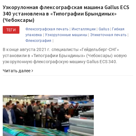
Узкорулонная флексографская машина Gallus ECS
340 установлена в «Типографии Брындиных»
(Чебоксары)
|
|
|
Флексографская печать
Инсталляции
Gallus
Гибкая
ТЕГИ
|
|
|
упаковка
Узкорулонные машины
Этикеточная печать
|
Флексография
В конце августа 2021 г. специалисты «Гейдельберг-СНГ»
установили в «Типографии Брындиных» (Чебоксары) новую
узкорулонную флексографскую машину Gallus ECS 340.
Читать далее