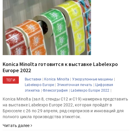
Konica Minolta готовится к выставке Labelexpo
Europe 2022
|
|
|
Выставки
Konica Minolta
Узкорулонные машины
ТЕГИ
|
|
Labelexpo Europe
Этикеточная печать
Цифровая
|
|
|
этикетка
Флексография
Labelexpo Europe 2022
Konica Minolta (зал 8, стенды C12 и C19) намерена представить
на выставке Labelexpo Europe 2022, которая пройдёт в
Брюсселе с 26 по 29 апреля, ряд сюрпризов и инноваций для
полного цикла производства этикеток.
Читать далее