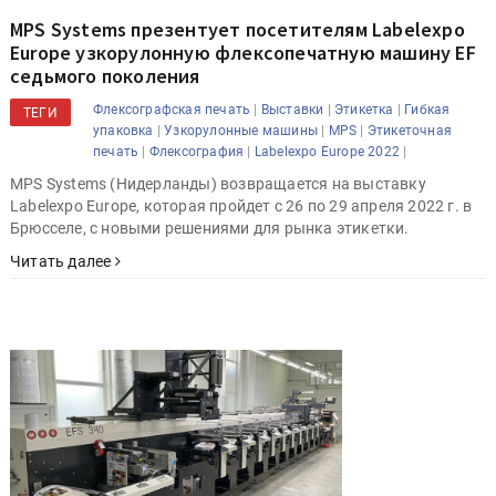
MPS Systems презентует посетителям Labelexpo
Europe узкорулонную флексопечатную машину EF
седьмого поколения
|
|
|
Флексографская печать
Выставки
Этикетка
Гибкая
ТЕГИ
|
|
|
упаковка
Узкорулонные машины
MPS
Этикеточная
|
|
|
печать
Флексография
Labelexpo Europe 2022
MPS Systems (Нидерланды) возвращается на выставку
Labelexpo Europe, которая пройдет с 26 по 29 апреля 2022 г. в
Брюсселе, с новыми решениями для рынка этикетки.
Читать далее