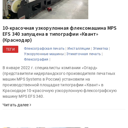
10-красочная узкорулонная флексомашина MPS
EFS 340 запущена в типографии «Квант»
(Краснодар)
|
|
|
Флексографская печать
Инсталляции
Этикетка
ТЕГИ
|
|
Узкорулонные машины
Этикеточная печать
|
Флексография
В январе 2022 г. специалисты компании «Огард»
(представители нидерландского производителя печатных
машин MPS Systems в России) установили на
производственной площадке типографии «Квант» в
Краснодаре 10-красочную узкорулонную флексографскую
машину MPS EFS 340.
Читать далее