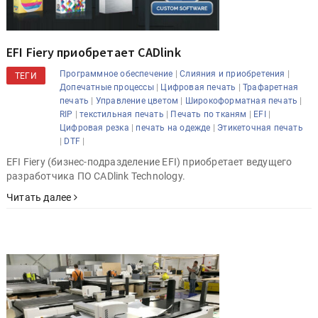
EFI Fiery приобретает CADlink
|
|
Программное обеспечение
Слияния и приобретения
ТЕГИ
|
|
Допечатные процессы
Цифровая печать
Трафаретная
|
|
|
печать
Управление цветом
Широкоформатная печать
|
|
|
|
RIP
текстильная печать
Печать по тканям
EFI
|
|
Цифровая резка
печать на одежде
Этикеточная печать
|
|
DTF
EFI Fiery (бизнес-подразделение EFI) приобретает ведущего
разработчика ПО CADlink Technology.
Читать далее