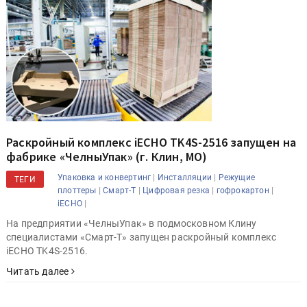
Раскройный комплекс iECHO TK4S-2516 запущен на
фабрике «ЧелныУпак» (г. Клин, МО)
|
|
Упаковка и конвертинг
Инсталляции
Режущие
ТЕГИ
|
|
|
|
плоттеры
Смарт-Т
Цифровая резка
гофрокартон
|
iECHO
На предприятии «ЧелныУпак» в подмосковном Клину
специалистами «Смарт-Т» запущен раскройный комплекс
iECHO TK4S-2516.
Читать далее