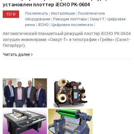
установлен плоттер iECHO PK-0604
|
|
Послепечать
Инсталляции
Послепечатное
ТЕГИ
|
|
|
оборудование
Режущие плоттеры
Смарт-Т
Цифровая
|
|
|
резка
iECHO
Цифровая послепечать
Автоматический планшетный режущий плоттер iECHO PK-0604
запущен инженерами «Смарт-Т» в типографии «Грейм» (Санкт-
Петербург).
Читать далее