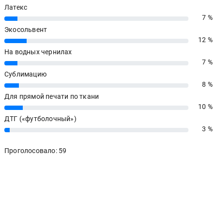
Латекс
7 %
7%
Экосольвент
12 %
12%
На водных чернилах
7 %
7%
Сублимацию
8 %
8%
Для прямой печати по ткани
10 %
10%
ДТГ («футболочный»)
3 %
3%
Проголосовало: 59