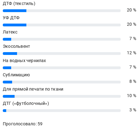
ДТФ (текстиль)
20 %
20%
УФ ДТФ
20 %
20%
Латекс
7 %
7%
Экосольвент
12 %
12%
На водных чернилах
7 %
7%
Сублимацию
8 %
8%
Для прямой печати по ткани
10 %
10%
ДТГ («футболочный»)
3 %
3%
Проголосовало: 59