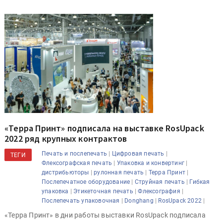
«Терра Принт» подписала на выставке RosUpack
2022 ряд крупных контрактов
|
|
Печать и послепечать
Цифровая печать
ТЕГИ
|
|
Флексографская печать
Упаковка и конвертинг
|
|
|
дистрибьюторы
рулонная печать
Терра Принт
|
|
Послепечатное оборудование
Струйная печать
Гибкая
|
|
|
упаковка
Этикеточная печать
Флексография
|
|
|
Послепечать упаковочная
Donghang
RosUpack 2022
«Терра Принт» в дни работы выставки RosUpack подписала