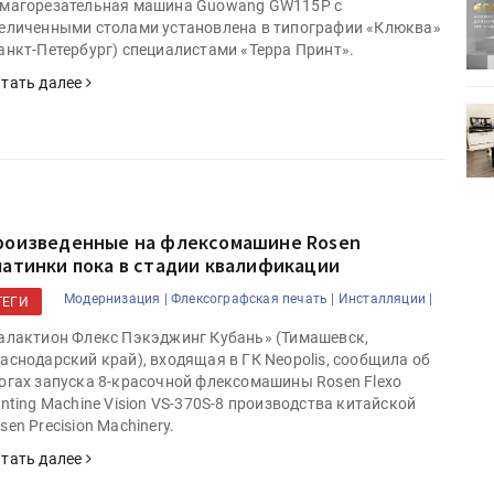
магорезательная машина Guowang GW115P с
ртимент
«Дубль В» расширяет ассортимент
еличенными столами установлена в типографии «Клюква»
ения
фольги для горячего тиснения
анкт-Петербург) специалистами «Терра Принт».
тать далее
0
УФ-принтер Mimaki UJV200
зитель»
запущен в компании «Сказитель»
роизведенные на флексомашине Rosen
латинки пока в стадии квалификации
Модернизация |
Флексографская печать |
Инсталляции |
ТЕГИ
алактион Флекс Пэкэджинг Кубань» (Тимашевск,
аснодарский край), входящая в ГК Neopolis, сообщила об
огах запуска 8-красочной флексомашины Rosen Flexo
inting Machine Vision VS-370S-8 производства китайской
sen Precision Machinery.
тать далее