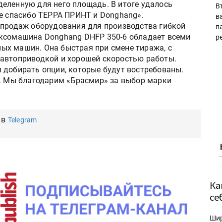
еленную для него площадь. В итоге удалось
В
ое спасибо ТЕРРА ПРИНТ и Donghang».
в
 продаж оборудования для производства гибкой
п
ексомашина Donghang DHFP 350-6 обладает всеми
р
ых машин. Она быстрая при смене тиража, с
 автоприводкой и хорошей скоростью работы.
 добирать опции, которые будут востребованы.
е. Мы благодарим «Брасмир» за выбор марки
 в
Telegram
Ка
се
Ши