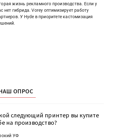
торая жизнь рекламного производства. Если у
ас нет гибрида. Vorey оптимизирует работу
артнеров. У Hyde в приоритете кастомизация
ешений.
НАШ ОПРОС
кой следующий принтер вы купите
бе на производство?
рокий УФ