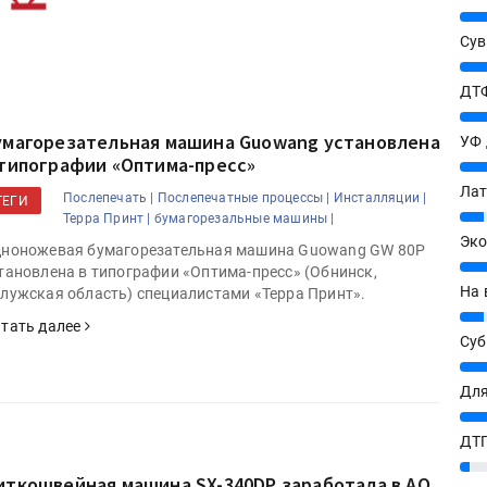
25%
Сув
27%
ДТФ
20%
умагорезательная машина Guowang установлена
УФ
 типографии «Оптима-пресс»
20%
Лат
Послепечать |
Послепечатные процессы |
Инсталляции |
ТЕГИ
7%
Терра Принт |
бумагорезальные машины |
Эко
ноножевая бумагорезательная машина Guowang GW 80P
12%
тановлена в типографии «Оптима-пресс» (Обнинск,
На 
лужская область) специалистами «Терра Принт».
7%
тать далее
Су
8%
Для
10%
ДТГ
3%
иткошвейная машина SX-340DP заработала в АО