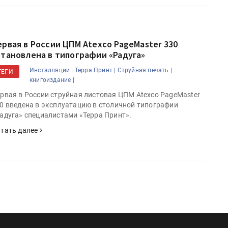
ервая в России ЦПМ Atexco PageMaster 330
становлена в типографии «Радуга»
Инсталляции |
Терра Принт |
Струйная печать |
ТЕГИ
книгоиздание |
рвая в России струйная листовая ЦПМ Atexco PageMaster
0 введена в эксплуатацию в столичной типографии
адуга» специалистами «Терра Принт».
тать далее