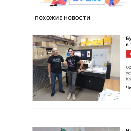
ПОХОЖИЕ НОВОСТИ
Б
в
Од
ус
Ка
Чи
Н