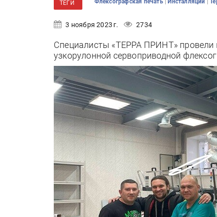
|
|
Флексографская печать
Инсталляции
Те
ТЕГИ
3 ноября 2023 г.
2734
Специалисты «ТЕРРА ПРИНТ» провели п
узкорулонной сервоприводной флексо