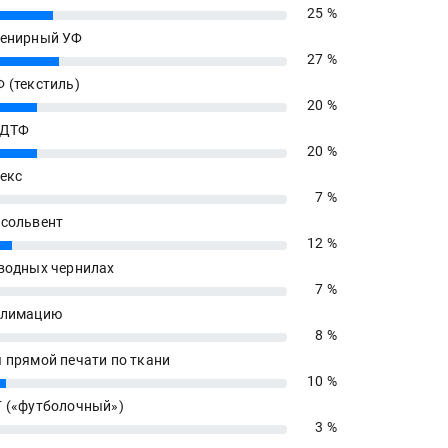
25 %
енирный УФ
27 %
 (текстиль)
20 %
 ДТФ
20 %
екс
7 %
сольвент
12 %
водных чернилах
7 %
блимацию
8 %
 прямой печати по ткани
10 %
 («футболочный»)
3 %