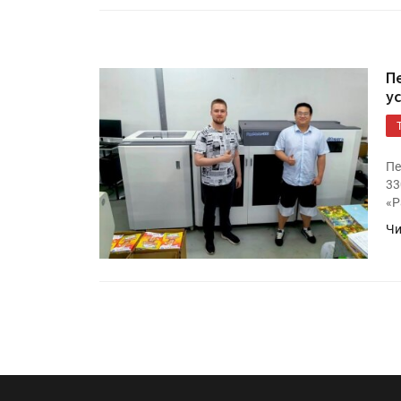
П
у
Пе
33
«Р
Чи