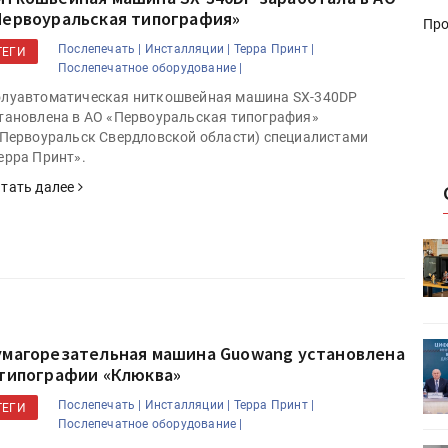
Первоуральская типография»
Про
Послепечать |
Инсталляции |
Терра Принт |
ТЕГИ
Послепечатное оборудование |
луавтоматическая ниткошвейная машина SX-340DP
тановлена в АО «Первоуральская типография»
.Первоуральск Свердловской области) специалистами
ерра Принт».
тать далее
HeyGears анонсировала
УФ/3D-
полноцветный гибридный УФ/3D-
принтер G1X
ет
Росприроднадзор запускает
умагорезательная машина Guowang установлена
«Калькулятор утилизации»
 типографии «Клюква»
Послепечать |
Инсталляции |
Терра Принт |
ТЕГИ
Послепечатное оборудование |