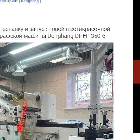
|
|
рра Принт
Donghang
оставку и запуск новой шестикрасочной
графской машины Donghang DHFP 350-6.