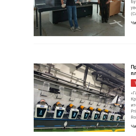
Бу
«Дубль В» расширяет ассо
ув
фольги для горячего тисн
(С
Чи
УФ-принтер Mimaki UJV20
запущен в компании «Ска
П
п
«Г
Кр
ит
Pr
Ro
Чи