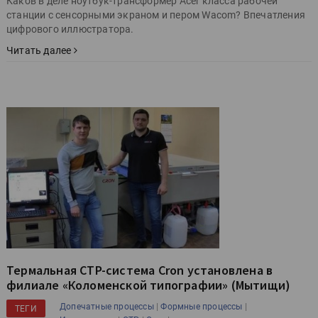
Каков в деле ноутбук-трансформер Acer класса рабочей
станции с сенсорными экраном и пером Wacom? Впечатления
цифрового иллюстратора.
Читать далее
Термальная CTP-система Cron установлена в
филиале «Коломенской типографии» (Мытищи)
|
|
Допечатные процессы
Формные процессы
ТЕГИ