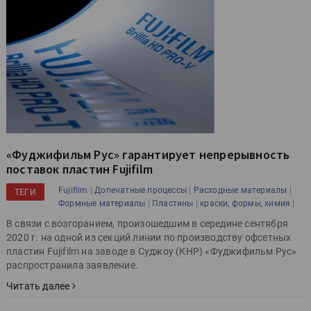
«Фуджифильм Рус» гарантирует непрерывность
поставок пластин Fujifilm
|
|
|
Fujifilm
Допечатные процессы
Расходные материалы
ТЕГИ
|
|
|
Формные материалы
Пластины
краски, формы, химия
В связи с возгоранием, произошедшим в середине сентября
2020 г. на одной из секций линии по производству офсетных
пластин Fujifilm на заводе в Суджоу (КНР) «Фуджифильм Рус»
распространила заявление.
Читать далее