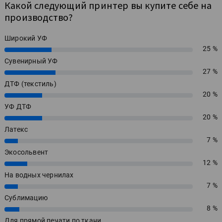
Какой следующий принтер вы купите себе на
производство?
Широкий УФ
25 %
25%
Сувенирный УФ
27 %
27%
ДТФ (текстиль)
20 %
20%
УФ ДТФ
20 %
20%
Латекс
7 %
7%
Экосольвент
12 %
12%
На водных чернилах
7 %
7%
Сублимацию
8 %
8%
Для прямой печати по ткани