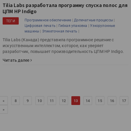
Tilia Labs разработала программу спуска полос для
ЦПМ HP Indigo
|
|
Программное обеспечение
Допечатные процессы
ТЕГИ
|
|
Цифровая печать
Гибкая упаковка
Узкорулонные
|
|
машины
Этикеточная печать
Tilia Labs (Канада) представила программное решение с
искусственным интеллектом, которое, как уверяет
разработчик, повышает производительность ЦПМ HP Indigo.
Читать далее
«
8
9
10
11
12
13
14
15
16
17
»