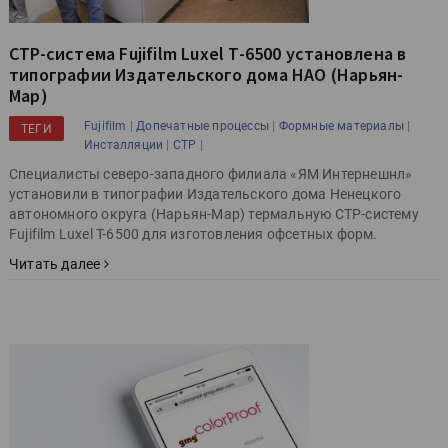
CTP-система Fujifilm Luxel T-6500 установлена в
типографии Издательского дома НАО (Нарьян-
Мар)
|
|
|
Fujifilm
Допечатные процессы
Формные материалы
ТЕГИ
|
|
Инсталляции
CTP
Специалисты северо-западного филиала «ЯМ Интернешнл»
установили в типографии Издательского дома Ненецкого
автономного округа (Нарьян-Мар) термальную CTP-систему
Fujifilm Luxel T-6500 для изготовления офсетных форм.
Читать далее