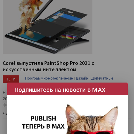
Corel выпустила PaintShop Pro 2021 с
искусственным интеллектом
|
|
Программное обеспечение
дизайн
Допечатные
ТЕГИ
|
|
|
процессы
Цифровая фотография
Corel
Подпишитесь на новости в МАХ
На рынок вышло ПО Corel PaintShopPro 2021 и PaintShop Pro
2021 Ultimate для графического дизайна и
фоторедактирования.
Читать далее