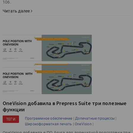
106.
Читать далее
OneVision добавила в Prepress Suite три полезные
функции
|
|
Программное обеспечение
Допечатные процессы
ТЕГИ
|
|
Широкоформатная печать
OneVision
OneVision добавила в ПО Asura для допечатной подготовки три