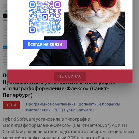
ПО для управления допечатной подготовкой
НЕ СЕЙЧАС
Hybrid Software установлено в типографии
«Полиграфоформление-Флексо» (Санкт-
Петербург)
|
|
Программное обеспечение
Допечатные процессы
ТЕГИ
|
|
|
Инсталляции
PDF
Hybrid Software
Hybrid Software установила в типографии
«Полиграфоформление-Флексо» (Санкт-Петербург) АСУ ТП
Cloudflow для допечатной подготовки с набором специальных
модулей и профессиональный PDF-редактор Packz.