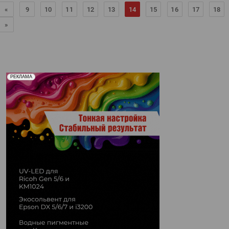
«
9
10
11
12
13
14
15
16
17
18
»
Реклама. Рекламодатель ООО "Передовые Системы
РЕКЛАМА
Печати" erid: 2SDnjd2d4Qz