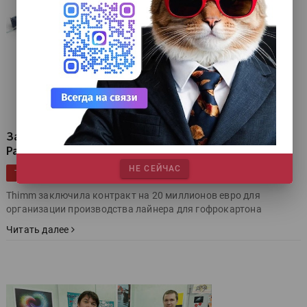
Заключён рекордный договор на покупку ЦПМ HP
PageWide вместе с периферией
НЕ СЕЙЧАС
|
|
|
|
HP
Цифровая печать
Упаковка
гофрокартон
ТЕГИ
Thimm заключила контракт на 20 миллионов евро для
организации производства лайнера для гофрокартона
Читать далее