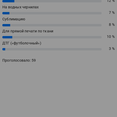
12 %
12%
На водных чернилах
7 %
7%
Сублимацию
8 %
8%
Для прямой печати по ткани
10 %
10%
ДТГ («футболочный»)
3 %
3%
Проголосовало: 59