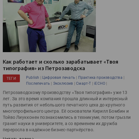
Как работает и сколько зарабатывает «Твоя
типография» из Петрозаводска
|
|
|
Publish
Цифровая печать
Практика производства
ТЕГИ
|
|
|
|
Послепечать
Эксклюзив
Смарт-Т
iECHO
Петрозаводскому производству «Твоя типография» уже 13
лет. За это время компания прошла длинный и интересный
путь развития от небольшого печатного цеха до крупного
многопрофильного центра. Её основатели Кирилл Бомбин и
Тойво Лиукконен познакомились в техникуме, потом грызли
гранит науки в университете, а со временем их дружба
переросла в надёжное бизнес-партнёрство.
Читать далее