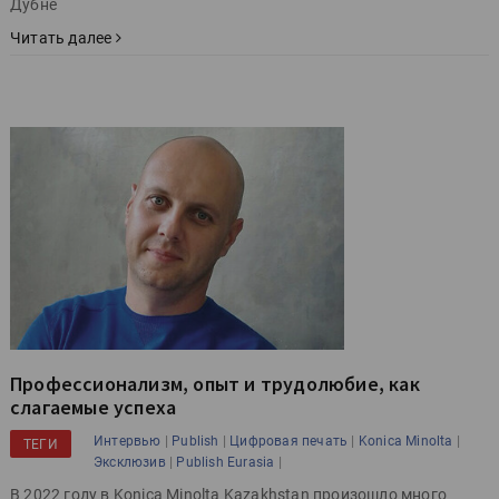
Дубне
Читать далее
Профессионализм, опыт и трудолюбие, как
слагаемые успеха
|
|
|
|
Интервью
Publish
Цифровая печать
Konica Minolta
ТЕГИ
|
|
Эксклюзив
Publish Eurasia
В 2022 году в Konica Minolta Kazakhstan произошло много