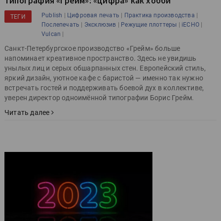
Типография «Грейм»: «цифра» как хобби
|
|
|
Publish
Цифровая печать
Практика производства
ТЕГИ
|
|
|
|
Послепечать
Эксклюзив
Режущие плоттеры
iECHO
|
Vulcan
Санкт-Петербургское производство «Грейм» больше
напоминает креативное пространство. Здесь не увидишь
унылых лиц и серых обшарпанных стен. Европейский стиль,
яркий дизайн, уютное кафе с баристой — именно так нужно
встречать гостей и поддерживать боевой дух в коллективе,
уверен директор одноимённой типографии Борис Грейм.
Читать далее