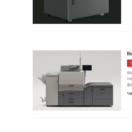
R
Яп
то
фо
Чи