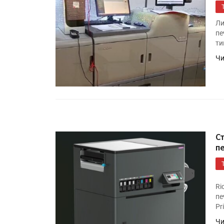
Росприроднадзор запуска
«Калькулятор утилизации»
Ли
пе
ти
IPSA 2026 приглашает за и
Чи
поставщиками и новыми
решениями для брендов
С
п
Ri
пе
Pr
Чи