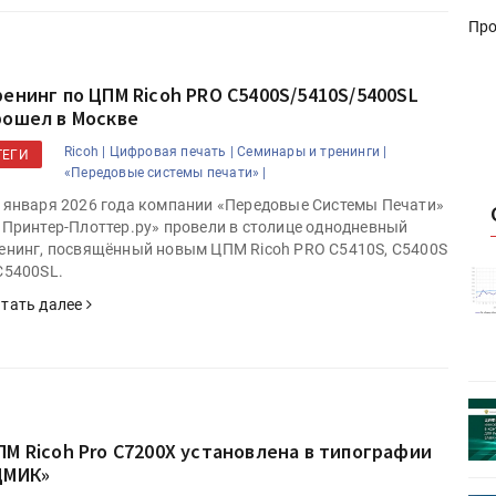
Про
ренинг по ЦПМ Ricoh PRO C5400S/5410S/5400SL
рошел в Москве
Ricoh |
Цифровая печать |
Семинары и тренинги |
ТЕГИ
«Передовые системы печати» |
 января 2026 года компании «Передовые Системы Печати»
«Принтер-Плоттер.ру» провели в столице однодневный
енинг, посвящённый новым ЦПМ Ricoh PRO C5410S, C5400S
C5400SL.
истику об
Росстат опубликовал статистику об
объёмах промышленного
тать далее
первое
производства в стране за первое
полугодие 2026 года
 пройдет
Круглый стол на тему РОП пройдет
28 июля
ПМ Ricoh Pro С7200X установлена в типографии
ЦМИК»