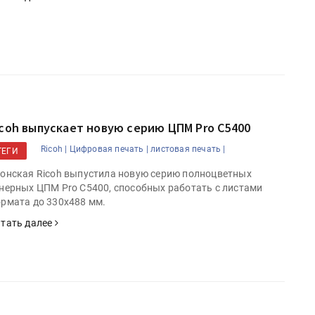
icoh выпускает новую серию ЦПМ Pro C5400
Ricoh |
Цифровая печать |
листовая печать |
ТЕГИ
онская Ricoh выпустила новую серию полноцветных
нерных ЦПМ Pro C5400, способных работать с листами
рмата до 330х488 мм.
тать далее