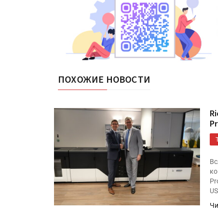
ПОХОЖИЕ НОВОСТИ
R
P
Вс
ко
Pr
US
Чи