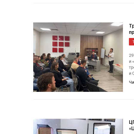
Т
п
29
и 
тр
и 
Росстат опубликовал стат
объёмах промышленного
Чи
производства в стране за 
полугодие 2026 года
Круглый стол на тему РОП
28 июля
Ц
«