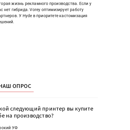
торая жизнь рекламного производства. Если у
ас нет гибрида. Vorey оптимизирует работу
артнеров. У Hyde в приоритете кастомизация
ешений.
НАШ ОПРОС
кой следующий принтер вы купите
бе на производство?
рокий УФ