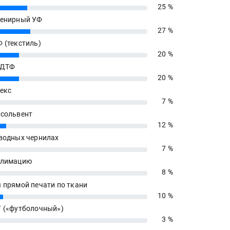
25 %
енирный УФ
27 %
 (текстиль)
20 %
 ДТФ
20 %
екс
7 %
сольвент
12 %
водных чернилах
7 %
блимацию
8 %
 прямой печати по ткани
10 %
 («футболочный»)
3 %