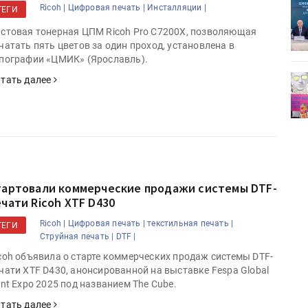
ет
Росприроднадзор запускает
Ricoh |
Цифровая печать |
Инсталляции |
ТЕГИ
«Калькулятор утилизации»
стовая тонерная ЦПМ Ricoh Pro С7200X, позволяющая
чатать пять цветов за один проход, установлена в
пографии «ЦМИК» (Ярославль).
деями,
IPSA 2026 приглашает за идеями,
тать далее
поставщиками и новыми
решениями для брендов
тартовали коммерческие продажи системы DTF-
ечати Ricoh XTF D430
Ricoh |
Цифровая печать |
текстильная печать |
ТЕГИ
Струйная печать |
DTF |
coh объявила о старте коммерческих продаж системы DTF-
чати XTF D430, анонсированной на выставке Fespa Global
int Expo 2025 под названием The Cube.
тать далее