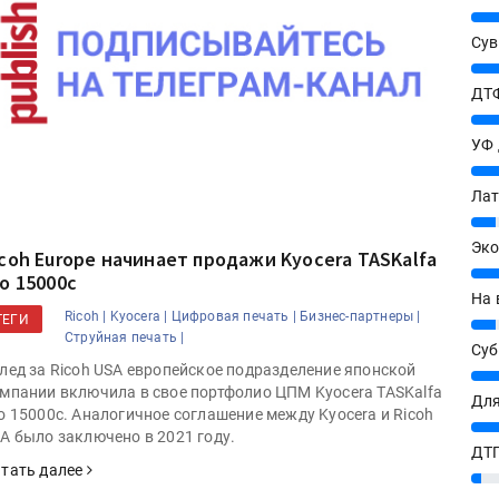
25%
Сув
27%
ДТФ
20%
УФ
20%
Лат
7%
Эко
icoh Europe начинает продажи Kyocera TASKalfa
12%
ro 15000c
На 
Ricoh |
Kyocera |
Цифровая печать |
Бизнес-партнеры |
ТЕГИ
7%
Струйная печать |
Су
лед за Ricoh USA европейское подразделение японской
8%
мпании включила в свое портфолио ЦПМ Kyocera TASKalfa
Для
o 15000c. Аналогичное соглашение между Kyocera и Ricoh
10%
A было заключено в 2021 году.
ДТГ
тать далее
3%