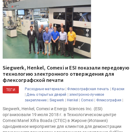
Siegwerk, Henkel, Comexi и ESI показали передовую
технологию электронного отверждения для
флексографской печати
|
|
Расходные материалы
Флексографская печать
Краски
ТЕГИ
|
|
День открытых дверей
электронно-лучевое
|
|
|
|
|
закрепление
Siegwerk
Henkel
Comexi
Флексография
Siegwerk, Henkel, Comexi и Energy Sciences Inc. (ESI)
организовали 19 июля 2018 г. в Технологическом центре
Comexi Manel Xifra Boada (CTEC) в Жироне (Испания)
однодневное мероприятие для клиентов для демонстрации