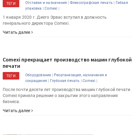
|
|
Отставки и назначения
Флексографская печать
Гибкая
ТЕГИ
|
|
упаковка
Comexi
1 января 2020 г. Диего Эрвас вступил в должность
генерального директора Comexi.
Читать далее
Comexi прекращает производство машин глубокой
печати
|
Оборудование
Реорганизация, назначения и
ТЕГИ
|
|
|
сокращения
Глубокая печать
Comexi
После почти десяти лет производства машин глубокой печати
Comexi приняла решение о закрытии этого направления
бизнеса.
Читать далее