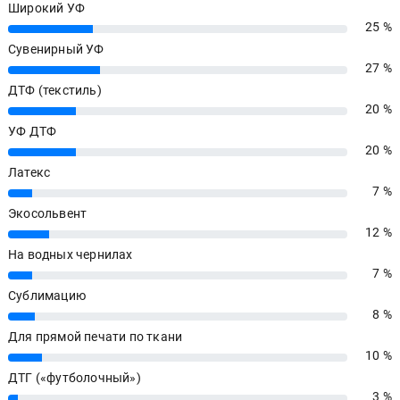
Широкий УФ
25 %
25%
Сувенирный УФ
27 %
27%
ДТФ (текстиль)
20 %
20%
УФ ДТФ
20 %
20%
Латекс
7 %
7%
Экосольвент
12 %
12%
На водных чернилах
7 %
7%
Сублимацию
8 %
8%
Для прямой печати по ткани
10 %
10%
ДТГ («футболочный»)
3 %
3%