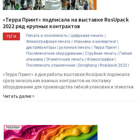
«Терра Принт» подписала на выставке RosUpack
2022 ряд крупных контрактов
Печать и послепечать |
Цифровая печать |
ТЕГИ
Флексографская печать |
Упаковка и конвертинг |
дистрибьюторы |
рулонная печать |
Терра Принт |
Послепечатное оборудование |
Струйная печать |
Гибкая
упаковка |
Этикеточная печать |
Флексография |
Послепечать упаковочная |
Donghang |
RosUpack 2022 |
«Терра Принт» в дни работы выставки RosUpack подписала
сразу нескольких важных контрактов на поставку
оборудования для производства гибкой упаковки и этикетки.
Читать далее
Реклама. Рекламодатель ООО "Передовые Системы
РЕКЛАМА
Печати" erid: 2SDnjd2d4Qz