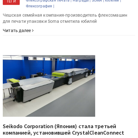
Флексографская печать |
Награды |
SOMA |
юбилей |
ТЕГИ
Флексография |
Чешская семейная компания-производитель флексомашин
для печати упаковки Soma отметила юбилей
Читать далее
Seikodo Corporation (Япония) стала третьей
компанией, установившей CrystalCleanConnect