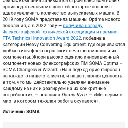
Сейчас компания занимается строительством новых
производственных мощностей, которые позволят
вдвое увеличить количество выпускаемых машин. В
2019 году SOMA представила машины Optima нового
поколения, а в 2022 году —
получила награду
Флексографской технической ассоциации и премию
FTA Technical Innovation Award 2022
, победив в
категории Heavy Converting Equipment, где оцениваются
любые типы флексографских печатных машин и их
компоненты. Жюри высоко оценило инновационный
компонент новых флексографских ПМ SOMA Optima –
SOMA Changeover Wizard. «Наш подход ориентирован
на каждого нашего клиента, и наша главная ценность
в том, что мы действительно уделяем внимание
каждому из них и реагируем на их конкретные
потребности», — пояснила
Павла Куса
. — «Мы верим в
мир, в котором тяжелая работа окупается».
Источник: SOMA