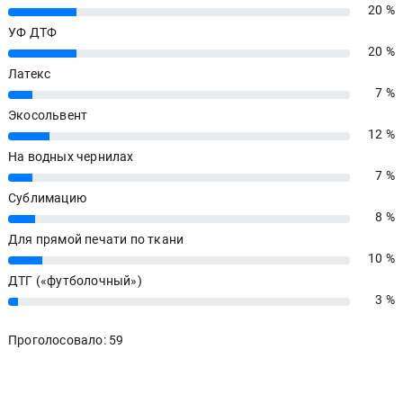
20 %
20%
УФ ДТФ
20 %
20%
Латекс
7 %
7%
Экосольвент
12 %
12%
На водных чернилах
7 %
7%
Сублимацию
8 %
8%
Для прямой печати по ткани
10 %
10%
ДТГ («футболочный»)
3 %
3%
Проголосовало: 59