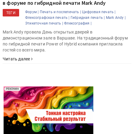
в форуме по гибридной печати Mark Andy
Форум |
Печать и послепечать |
Цифровая печать |
ТЕГИ
Флексографская печать |
Гибридная печать |
Mark Andy |
Этикеточная печать |
Флексография |
Mark Andy провела День открытых дверей в
демонстрационном зале в Варшаве. На традиционный форум
по гибридной печати Power of Hybrid компания пригласила
гостей со всего мира.
Читать далее
Реклама. Рекламодатель ООО "Передовые Системы
РЕКЛАМА
Печати" erid: 2SDnjd2d4Qz