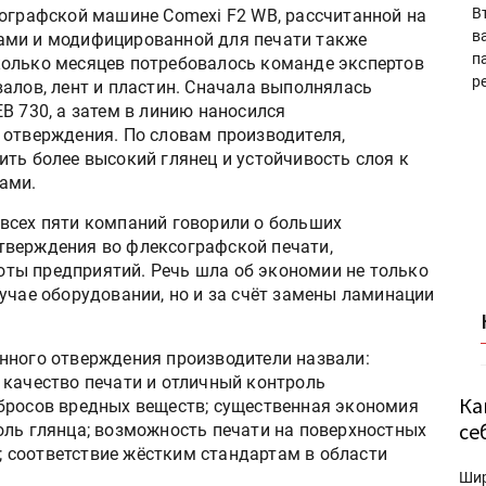
В
сографской машине Comexi F2 WB, рассчитанной на
в
ами и модифицированной для печати также
п
колько месяцев потребовалось команде экспертов
р
алов, лент и пластин. Сначала выполнялась
B 730, а затем в линию наносился
 отверждения. По словам производителя,
ть более высокий глянец и устойчивость слоя к
ами.
всех пяти компаний говорили о больших
тверждения во флексографской печати,
ты предприятий. Речь шла об экономии не только
учае оборудовании, но и за счёт замены ламинации
нного отверждения производители назвали:
 качество печати и отличный контроль
Ка
бросов вредных веществ; существенная экономия
се
оль глянца; возможность печати на поверхностных
 соответствие жёстким стандартам в области
Ши