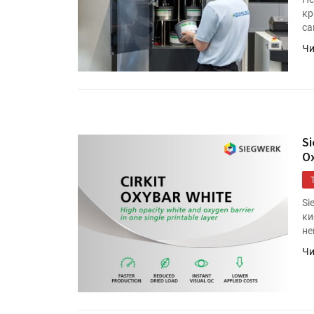
Росприроднадзор запуска
кр
«Калькулятор утилизации»
са
Чи
IPSA 2026 приглашает за и
поставщиками и новыми
решениями для брендов
S
O
Si
ки
не
Чи