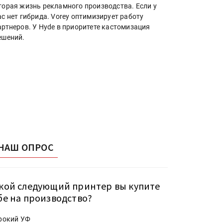
торая жизнь рекламного производства. Если у
ас нет гибрида. Vorey оптимизирует работу
артнеров. У Hyde в приоритете кастомизация
ешений.
НАШ ОПРОС
кой следующий принтер вы купите
бе на производство?
рокий УФ