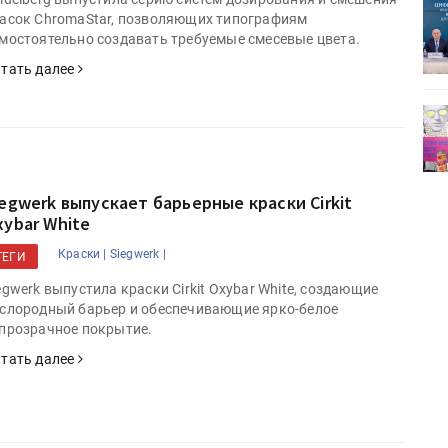
ет
Росприроднадзор запускает
асок ChromaStar, позволяющих типографиям
«Калькулятор утилизации»
мостоятельно создавать требуемые смесевые цвета.
тать далее
деями,
IPSA 2026 приглашает за идеями,
поставщиками и новыми
решениями для брендов
iegwerk выпускает барьерные краски Cirkit
xybar White
Краски |
Siegwerk |
ТЕГИ
egwerk выпустила краски Cirkit Oxybar White, создающие
слородный барьер и обеспечивающие ярко-белое
прозрачное покрытие.
тать далее