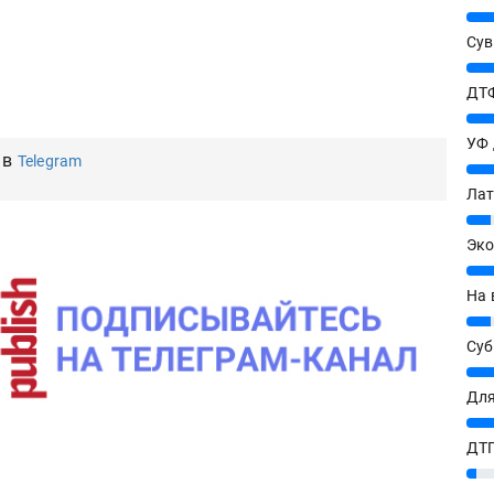
25%
Сув
27%
ДТФ
20%
УФ
 в
Telegram
20%
Лат
7%
Эко
12%
На 
7%
Су
8%
Для
10%
ДТГ
3%