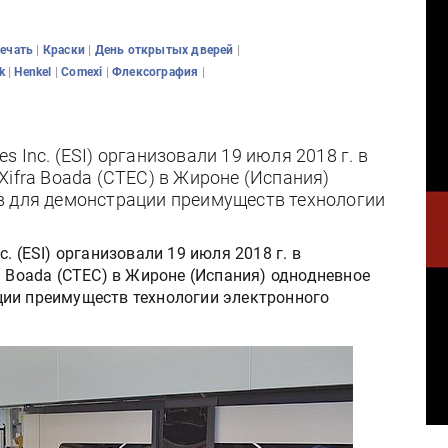
|
|
|
печать
Краски
День открытых дверей
|
|
|
|
rk
Henkel
Comexi
Флексография
es Inc. (ESI) организовали 19 июля 2018 г. в
Xifra Boada (CTEC) в Жироне (Испания)
в для демонстрации преимуществ технологии
nc. (ESI) организовали 19 июля 2018 г. в
a Boada (CTEC) в Жироне (Испания) однодневное
ции преимуществ технологии электронного