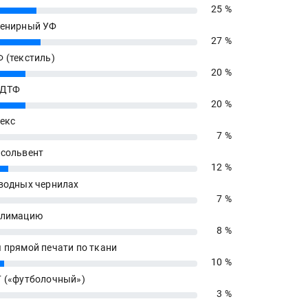
25 %
енирный УФ
27 %
 (текстиль)
20 %
 ДТФ
20 %
екс
7 %
сольвент
12 %
водных чернилах
7 %
блимацию
8 %
 прямой печати по ткани
10 %
 («футболочный»)
3 %