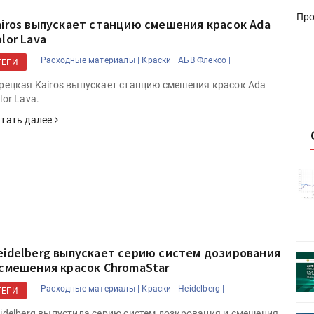
Про
airos выпускает станцию смешения красок Ada
lor Lava
Расходные материалы |
Краски |
АБВ Флексо |
ТЕГИ
рецкая Kairos выпускает станцию смешения красок Ada
lor Lava.
тать далее
истику об
Росстат опубликовал статистику об
объёмах промышленного
первое
производства в стране за первое
полугодие 2026 года
eidelberg выпускает серию систем дозирования
 пройдет
Круглый стол на тему РОП пройдет
 смешения красок ChromaStar
28 июля
Расходные материалы |
Краски |
Heidelberg |
ТЕГИ
idelberg выпустила серию систем дозирования и смешения