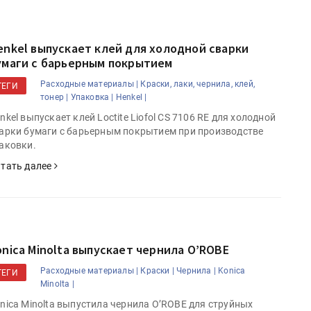
enkel выпускает клей для холодной сварки
умаги с барьерным покрытием
Расходные материалы |
Краски, лаки, чернила, клей,
ТЕГИ
тонер |
Упаковка |
Henkel |
nkel выпускает клей Loctite Liofol CS 7106 RE для холодной
арки бумаги с барьерным покрытием при производстве
аковки.
тать далее
onica Minolta выпускает чернила O’ROBE
Расходные материалы |
Краски |
Чернила |
Konica
ТЕГИ
Minolta |
nica Minolta выпустила чернила O’ROBE для струйных