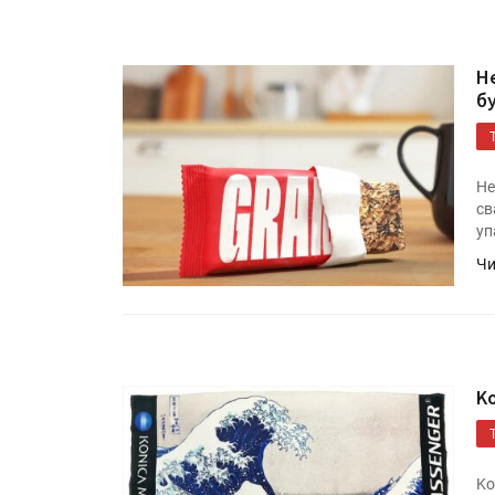
H
б
He
св
уп
Чи
K
Ko