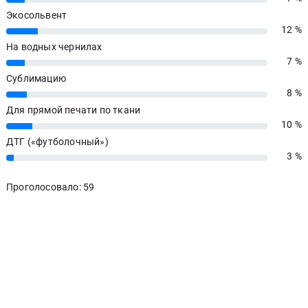
Экосольвент
12 %
12%
На водных чернилах
7 %
7%
Сублимацию
8 %
8%
Для прямой печати по ткани
10 %
10%
ДТГ («футболочный»)
3 %
3%
Проголосовало: 59