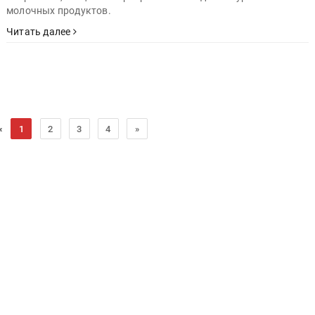
молочных продуктов.
Читать далее
«
1
2
3
4
»