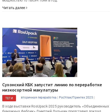
мощностью 10 тысяч тонн в год.
Читать далее
Сухонский КБК запустит линию по переработке
низкосортной макулатуры
|
|
вторичная переработка
РосУпак/Принтех 2025
ТЕГИ
В ходе выставки RosUpack-2025 руководитель «Объединенных
бумажных фабрик» Дмитрий Дулькин представил доклад