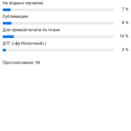
На водных чернилах
7 %
7%
Сублимацию
8 %
8%
Для прямой печати по ткани
10 %
10%
ДТГ («футболочный»)
3 %
3%
Проголосовало: 59