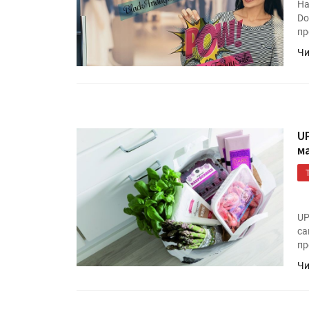
На
Do
пр
Чи
U
м
HeyGears анонсировала
полноцветный гибридный 
принтер G1X
UP
са
Росприроднадзор запуска
пр
«Калькулятор утилизации»
Чи