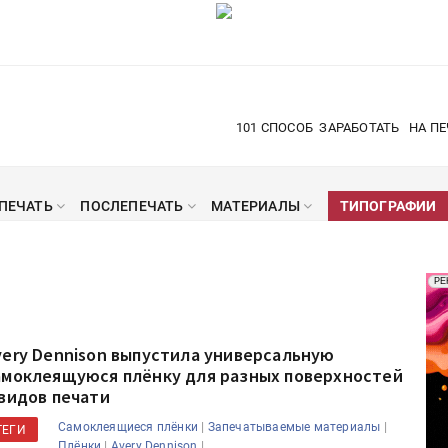
101 СПОСОБ
ЗАРАБОТАТЬ
НА ПЕ
ПЕЧАТЬ
ПОСЛЕПЕЧАТЬ
МАТЕРИАЛЫ
ТИПОГРАФИИ
Рек
РЕ
Печ
very Dennison выпустила универсальную
амоклеящуюся плёнку для разных поверхностей
 видов печати
|
|
Самоклеящиеся плёнки
Запечатываемые материалы
ТЕГИ
|
|
Плёнки
Avery Dennison