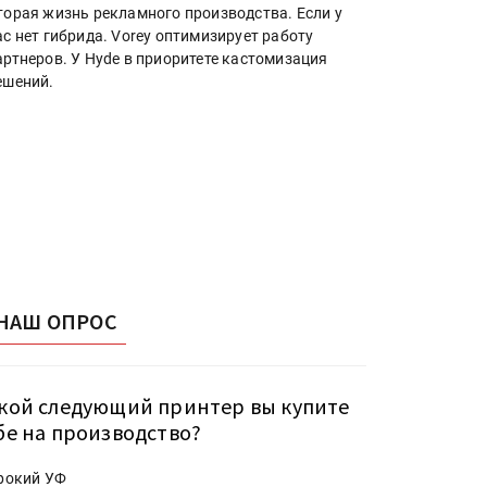
торая жизнь рекламного производства. Если у
ас нет гибрида. Vorey оптимизирует работу
артнеров. У Hyde в приоритете кастомизация
ешений.
НАШ ОПРОС
кой следующий принтер вы купите
бе на производство?
рокий УФ