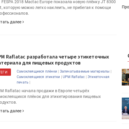
 FESPA 2018 Mactac Europe показала новую плёнку JT 8300
Про
t, которую можно легко наклеить, не прибегая к помощи
офессионалов.
тать далее
PM Raflatac разработала четыре этикеточных
атериала для пищевых продуктов
|
|
Самоклеящиеся плёнки
Запечатываемые материалы
HeyGears анонсировала
ТЕГИ
|
|
Самоклеящиеся этикетки
UPM Raflatac
Этикеточная
УФ/3D-
полноцветный гибридный УФ/3D-
|
печать
принтер G1X
M Raflatac начала продажи в Европе четырёх
моклеящихся плёнок для этикетирования пищевых
ет
Росприроднадзор запускает
одуктов.
«Калькулятор утилизации»
тать далее