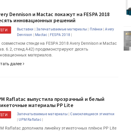
Kairos выпускает станцию
r Lava
смешения красок Ada Color Lava
very Dennison и Mactac покажут на FESPA 2018
есять инновационных решений
|
|
|
Выставки
Запечатываемые материалы
Плёнки
Avery
ТЕГИ
ртимент
«Дубль В» расширяет ассортимент
|
|
|
Dennison
Mactac
FESPA 2018
ения
фольги для горячего тиснения
 совместном стенде на FESPA 2018 Avery Dennison и Mactac
ав. 6.2, стенд A42) продемонстрируют десять
новационных материалов.
тать далее
PM Raflatac выпустила прозрачный и белый
тикеточные материалы PP Lite
|
Запечатываемые материалы
Самоклеящиеся этикетки
ТЕГИ
|
|
UPM Raflatac
M Raflatac дополнила линейку этикеточных плёнок PP Lite