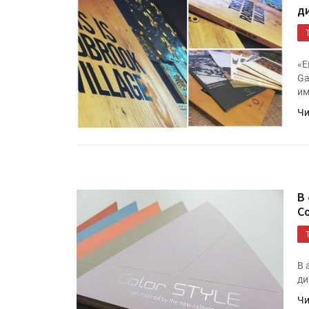
д
«Е
Ga
им
Чи
В
Co
В 
ди
Чи