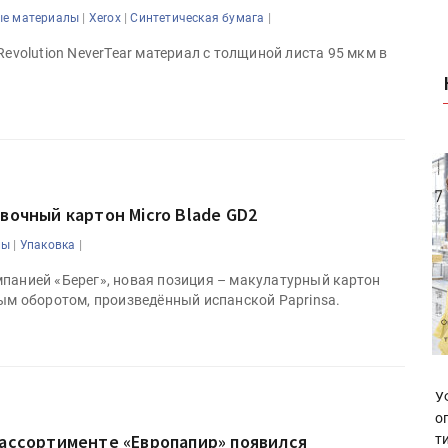
|
|
|
ые материалы
Xerox
Синтетическая бумага
Revolution NeverTear материал с толщиной листа 95 мкм в
вочный картон Micro Blade GD2
|
|
лы
Упаковка
панией «Берег», новая позиция – макулатурный картон
рым оборотом, произведённый испанской Paprinsa.
У
о
 ассортименте «Европапир» появился
т