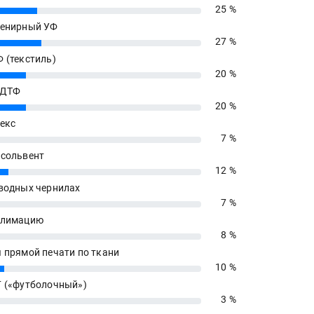
25 %
енирный УФ
27 %
 (текстиль)
20 %
 ДТФ
20 %
екс
7 %
сольвент
12 %
водных чернилах
7 %
блимацию
8 %
 прямой печати по ткани
10 %
 («футболочный»)
3 %