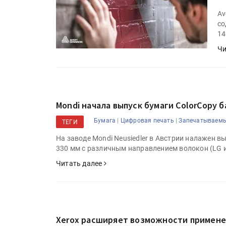
Av
со
14
Чи
Mondi начала выпуск бумаги ColorCopy
|
|
Бумага
Цифровая печать
Запечатываем
ТЕГИ
На заводе Mondi Neusiedler в Австрии налажен в
330 мм с различным направлением волокон (LG и
Читать далее
Xerox расширяет возможности применен