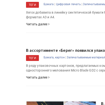
|
|
Бумага
Цифровая печать
Запечатываем
ТЕГИ
Xerox добавила в линейку синтетической бумаги 
форматах А3 и А4.
Читать далее
В ассортименте «Берег» появился упако
|
Бумага, картон
Запечатываемые материа
ТЕГИ
В ряду упаковочных картонов, предлагаемых ком
одностороннего мелования Micro Blade GD2 с се
Читать далее
В