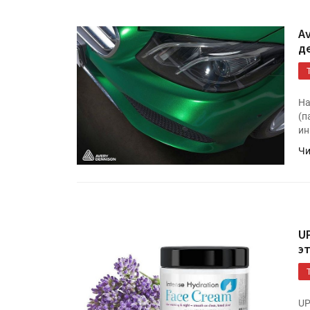
Kairos выпускает станцию
смешения красок Ada Colo
A
д
«Дубль В» расширяет ассо
фольги для горячего тисн
На
(п
ин
Чи
U
э
UP