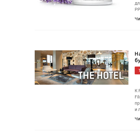
дл
PP
Чи
Н
б
К 
Fi
пр
и 
Чи