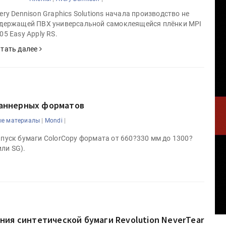
ery Dennison Graphics Solutions начала производство не
держащей ПВХ универсальной самоклеящейся плёнки MPI
05 Easy Apply RS.
тать далее
 баннерных форматов
|
|
ые материалы
Mondi
ыпуск бумаги ColorCopy формата от 660?330 мм до 1300?
ли SG).
ия синтетической бумаги Revolution NeverTear