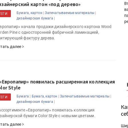
изайнерский картон «под дерево»
В
в
|
|
Бумага, картон
Запечатываемые материалы
ТЕГИ
п
|
дизайнерская бумага
р
вропапир» начала продажи дизайнерского картона Wood
rden Pine с односторонней фабричной ламинацией,
итирующей фактуру дерева.
тать далее
 «Европапир» появилась расширенная коллекция
lor Style
|
|
|
Бумага
Бумага, картон
Запечатываемые материалы
ТЕГИ
|
дизайнерская бумага
Ка
ассортименте «Европапир» появилась коллекция
се
зайнерской бумаги Color Style с новыми цветами.
тать далее
Ши