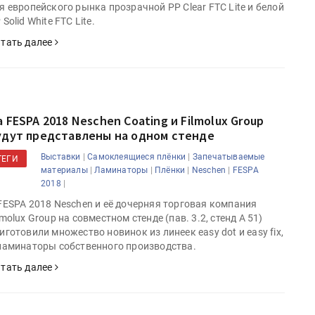
я европейского рынка прозрачной PP Clear FTC Lite и белой
 Solid White FTC Lite.
тать далее
а FESPA 2018 Neschen Coating и Filmolux Group
удут представлены на одном стенде
|
|
Выставки
Самоклеящиеся плёнки
Запечатываемые
ТЕГИ
|
|
|
|
материалы
Ламинаторы
Плёнки
Neschen
FESPA
|
2018
FESPA 2018 Neschen и её дочерняя торговая компания
lmolux Group на совместном стенде (пав. 3.2, стенд A 51)
иготовили множество новинок из линеек easy dot и easy fix,
ламинаторы собственного производства.
тать далее