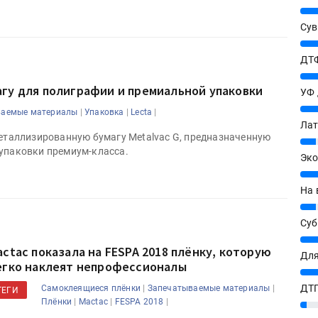
25%
Сув
27%
ДТФ
20%
гу для полиграфии и премиальной упаковки
УФ
20%
|
|
|
ваемые материалы
Упаковка
Lecta
Лат
металлизированную бумагу Metalvac G, предназначенную
7%
 упаковки премиум-класса.
Эко
12%
На 
7%
Су
8%
actac показала на FESPA 2018 плёнку, которую
Для
егко наклеят непрофессионалы
10%
|
|
ДТГ
Самоклеящиеся плёнки
Запечатываемые материалы
ТЕГИ
|
|
|
Плёнки
Mactac
FESPA 2018
3%