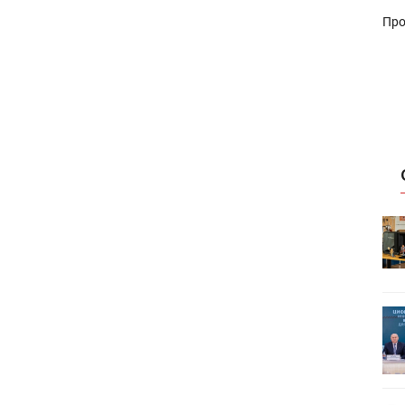
Про
HeyGears анонсировала
УФ/3D-
полноцветный гибридный УФ/3D-
принтер G1X
ет
Росприроднадзор запускает
«Калькулятор утилизации»