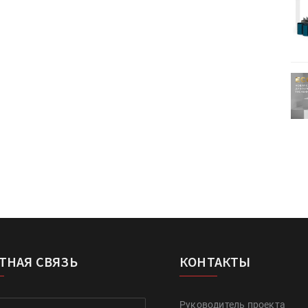
Kairos выпускает станцию
r Lava
смешения красок Ada Color Lava
ртимент
«Дубль В» расширяет ассортимент
ения
фольги для горячего тиснения
ТНАЯ СВЯЗЬ
КОНТАКТЫ
Руководитель проекта