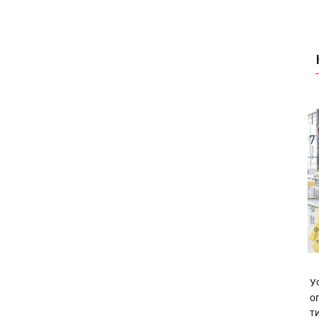
У
о
т