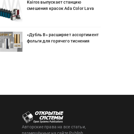
Kairos выпускает станцию
смешения красок Ada Color Lava
«Дубль В» расширяет ассортимент
фольги для горячего тиснения
Авторские права на все статьи,
размещённые на сайте Publish,