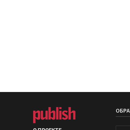
Kairos выпускает станцию
смешения красок Ada Colo
«Дубль В» расширяет ассо
фольги для горячего тисн
ОБРА