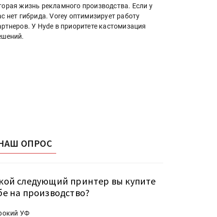
торая жизнь рекламного производства. Если у
ас нет гибрида. Vorey оптимизирует работу
артнеров. У Hyde в приоритете кастомизация
ешений.
НАШ ОПРОС
кой следующий принтер вы купите
бе на производство?
рокий УФ