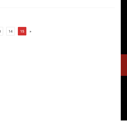
»
3
14
15