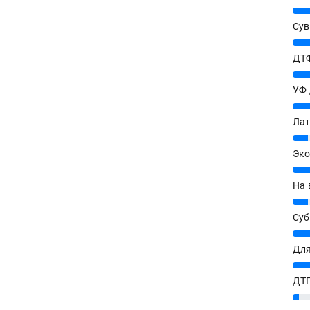
25%
Сув
27%
ДТФ
20%
УФ
20%
Лат
7%
Эко
12%
На 
7%
Су
8%
Для
10%
ДТГ
3%