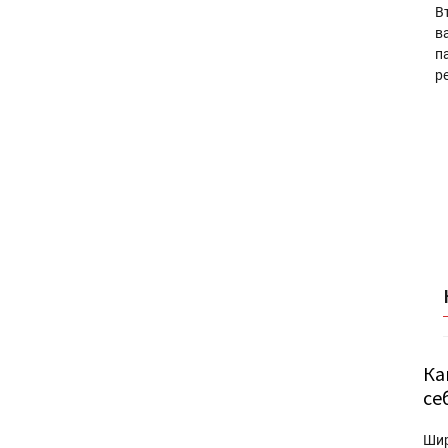
В
в
п
р
Ка
се
Ши