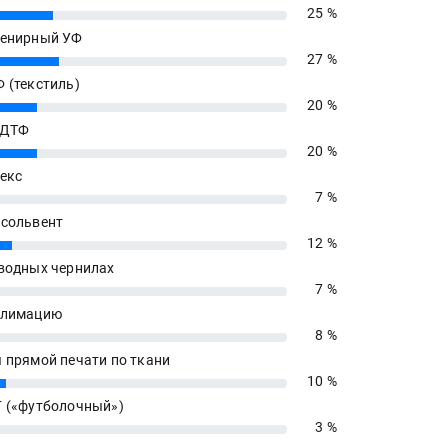
25 %
енирный УФ
27 %
 (текстиль)
20 %
 ДТФ
20 %
екс
7 %
сольвент
12 %
водных чернилах
7 %
блимацию
8 %
 прямой печати по ткани
10 %
 («футболочный»)
3 %