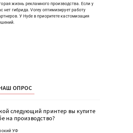
торая жизнь рекламного производства. Если у
ас нет гибрида. Vorey оптимизирует работу
артнеров. У Hyde в приоритете кастомизация
ешений.
НАШ ОПРОС
кой следующий принтер вы купите
бе на производство?
рокий УФ