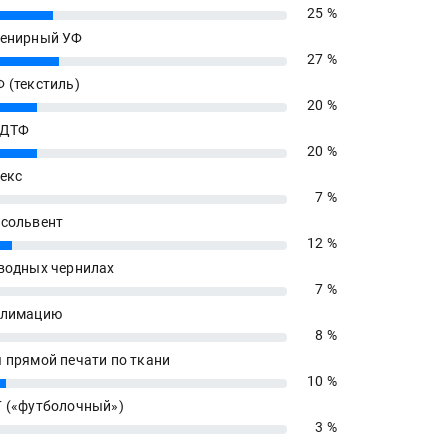
25 %
енирный УФ
27 %
 (текстиль)
20 %
 ДТФ
20 %
екс
7 %
сольвент
12 %
водных чернилах
7 %
блимацию
8 %
 прямой печати по ткани
10 %
 («футболочный»)
3 %