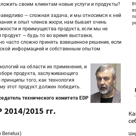
дложить своим клиентам новые услуги и продукты?
В
в
аведливо — сложная задача, и мы относимся к ней
п
нания и опыт членов жюри, нам бывает очень
р
жности и преимущества продукта, если мы не
 продукт — будь то во время выставки,
но часто сложно принять взвешенное решение, если
еской информацией и собственным опытом
нологий на области их применения, и
 выборе продукта, заслуживающего
 принципы того, как технология
ему этот продукт должен победить.
седатель технического комитета EDP
 2014/2015 гг.
Ка
се
 Benelux)
Ши