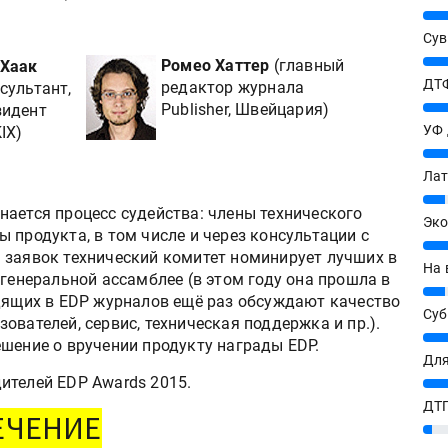
25%
Сув
27%
Ромео Хаттер
(главный
 Хаак
ДТФ
редактор журнала
сультант,
20%
Publisher, Швейцария)
зидент
УФ
IX)
20%
Лат
7%
нается процесс судейства: члены технического
Эко
 продукта, в том числе и через консультации с
12%
 заявок технический комитет номинирует лучших в
На 
 генеральной ассамблее (в этом году она прошла в
7%
одящих в EDP журналов ещё раз обсуждают качество
Су
ователей, сервис, техническая поддержка и пр.).
8%
шение о вручении продукту награды EDP.
Для
ителей EDP Awards 2015.
10%
ДТГ
ЕЧЕНИЕ
3%