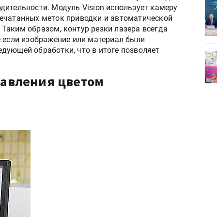
ет
Росприроднадзор запускает
дительности. Модуль Vision использует камеру
«Калькулятор утилизации»
печатанных меток приводки и автоматической
Таким образом, контур резки лазера всегда
е если изображение или материал были
дующей обработки, что в итоге позволяет
деями,
IPSA 2026 приглашает за идеями,
поставщиками и новыми
решениями для брендов
авления цветом