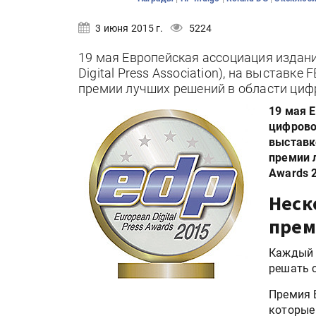
3 июня 2015 г.
5224
19 мая Европейская ассоциация издани
Digital Press Association), на выставк
премии лучших решений в области циф
19 мая 
цифровой
выставк
премии 
Awards 
Неск
прем
Каждый 
решать с
Премия 
которые