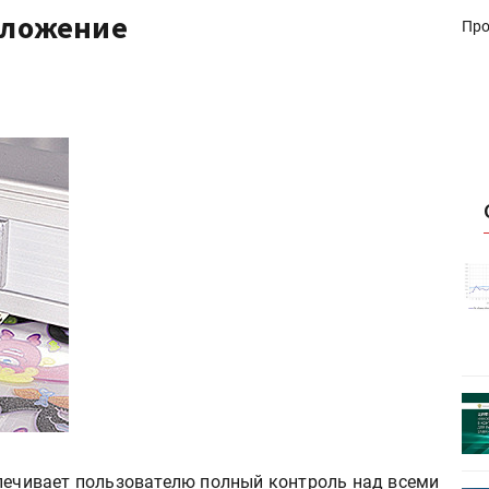
иложение
Про
истику об
Росстат опубликовал статистику об
объёмах промышленного
первое
производства в стране за первое
полугодие 2026 года
 пройдет
Круглый стол на тему РОП пройдет
28 июля
спечивает пользователю полный контроль над всеми