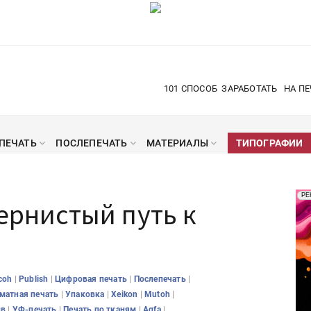
101 СПОСОБ
ЗАРАБОТАТЬ
НА ПЕ
ПЕЧАТЬ
ПОСЛЕПЕЧАТЬ
МАТЕРИАЛЫ
ТИПОГРАФИИ
Рек
РЕ
тернистый путь к
Печ
|
|
|
|
coh
Publish
Цифровая печать
Послепечать
|
|
|
|
атная печать
Упаковка
Xeikon
Mutoh
|
|
|
|
ив
УФ-печать
Печать по тканям
Agfa