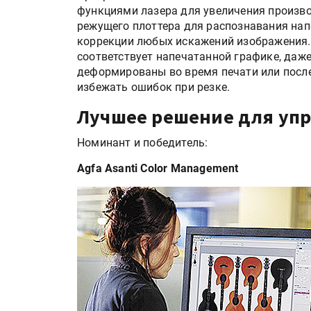
Росприроднадзор запуска
функциями лазера для увеличения произво
«Калькулятор утилизации»
режущего плоттера для распознавания на
коррекции любых искажений изображения. 
соответствует напечатанной графике, даж
деформированы во время печати или после
IPSA 2026 приглашает за и
избежать ошибок при резке.
поставщиками и новыми
решениями для брендов
Лучшее решение для упр
Номинант и победитель:
Agfa Asanti Color Management