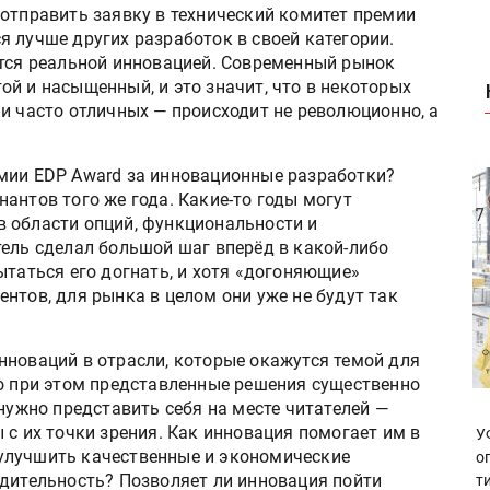
 отправить заявку в технический комитет премии
 лучше других разработок в своей категории.
ется реальной инновацией. Современный рынок
й и насыщенный, и это значит, что в некоторых
и часто отличных — происходит не революционно, а
мии EDP Award за инновационные разработки?
антов того же года. Какие-то годы могут
 области опций, функциональности и
тель сделал большой шаг вперёд в какой-либо
ытаться его догнать, и хотя «догоняющие»
нтов, для рынка в целом они уже не будут так
нноваций в отрасли, которые окажутся темой для
но при этом представленные решения существенно
 нужно представить себя на месте читателей —
 с их точки зрения. Как инновация помогает им в
У
улучшить качественные и экономические
о
одительность? Позволяет ли инновация пойти
т