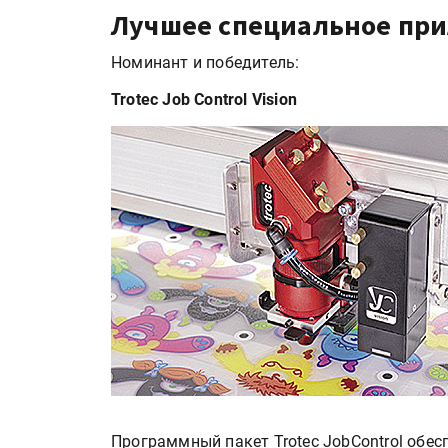
Лучшее специальное пр
Номинант и победитель:
Trotec Job Control Vision
Росстат опубликовал стат
объёмах промышленного
производства в стране за 
полугодие 2026 года
Круглый стол на тему РОП
28 июля
Программный пакет Trotec JobControl обе