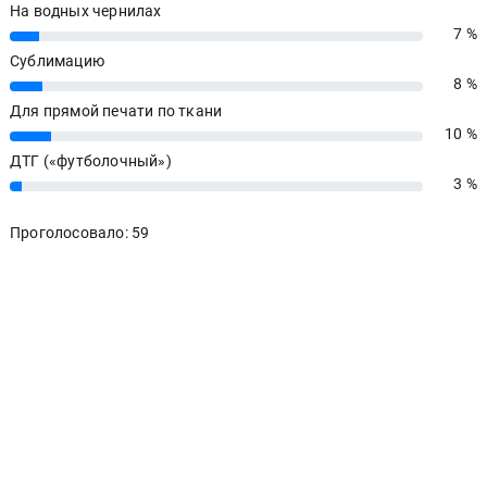
На водных чернилах
7 %
7%
Сублимацию
8 %
8%
Для прямой печати по ткани
10 %
10%
ДТГ («футболочный»)
3 %
3%
Проголосовало: 59