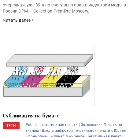
очередная, уже 39-я по счету выставка в индустрии моды в
России CPM — Collection Premi?re Moscow.
Читать далее
Сублимация на бумаге
|
|
|
Publish
текстильная печать
Эксклюзив
Печать по
ТЕГИ
|
тканям
Школа цифровой текстильной печати с Юрием
|
|
Ефремовым
Журнал в журнале I Текстильная печать