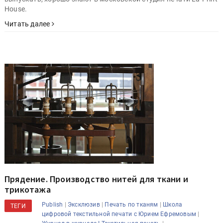
House.
Читать далее
Прядение. Производство нитей для ткани и
трикотажа
|
|
|
Publish
Эксклюзив
Печать по тканям
Школа
ТЕГИ
|
цифровой текстильной печати с Юрием Ефремовым