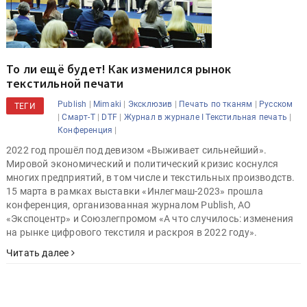
То ли ещё будет! Как изменился рынок
текстильной печати
|
|
|
|
Publish
Mimaki
Эксклюзив
Печать по тканям
Русском
ТЕГИ
|
|
|
|
Смарт-Т
DTF
Журнал в журнале I Текстильная печать
|
Конференция
2022 год прошёл под девизом «Выживает сильнейший».
Мировой экономический и политический кризис коснулся
многих предприятий, в том числе и текстильных производств.
15 марта в рамках выставки «Инлегмаш-2023» прошла
конференция, организованная журналом Publish, АО
«Экспоцентр» и Союзлегпромом «А что случилось: изменения
на рынке цифрового текстиля и раскроя в 2022 году».
Читать далее