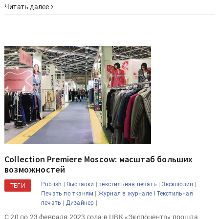
Читать далее
Collection Premiere Moscow: масштаб больших
возможностей
|
|
|
|
Publish
Выставки
текстильная печать
Эксклюзив
ТЕГИ
|
Печать по тканям
Журнал в журнале I Текстильная
|
|
печать
Дизайнер
С 20 по 23 февраля 2023 года в ЦВК «Экспоцентр» прошла