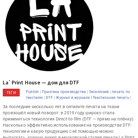
La`Print House — дом для DTF
|
|
|
Publish
Практика производства
Эксклюзив
печать по
ТЕГИ
|
|
|
текстилю
DTF
Журнал в журнале I Текстильная печать
За последние несколько лет в сегменте печати на ткани
произошёл новый поворот: в 2019 году широко стала
применяться технология Direct-to-film (DTF — прямо на плёнку).
Насколько эффективно использование на производстве DTF-
технологии и какую продукцию с её помощью можно
выпускать, хорошо знают в московской студия печати La`Print