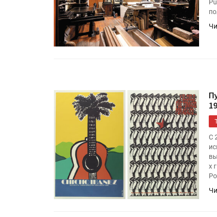
Pu
по
Чи
П
1
С 
ис
вы
х 
Ро
Чи