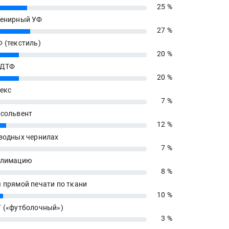
25 %
енирный УФ
27 %
 (текстиль)
20 %
 ДТФ
20 %
екс
7 %
сольвент
12 %
водных чернилах
7 %
блимацию
8 %
 прямой печати по ткани
10 %
 («футболочный»)
3 %