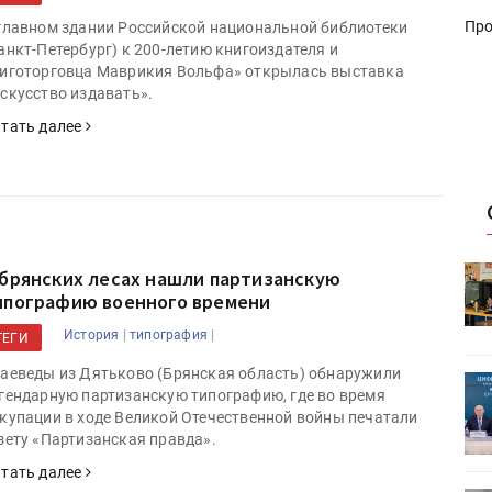
Про
главном здании Российской национальной библиотеки
анкт-Петербург) к 200-летию книгоиздателя и
иготорговца Маврикия Вольфа» открылась выставка
скусство издавать».
тать далее
HeyGears анонсировала
 брянских лесах нашли партизанскую
УФ/3D-
полноцветный гибридный УФ/3D-
ипографию военного времени
принтер G1X
|
|
История
типография
ТЕГИ
аеведы из Дятьково (Брянская область) обнаружили
ет
Росприроднадзор запускает
гендарную партизанскую типографию, где во время
«Калькулятор утилизации»
купации в ходе Великой Отечественной войны печатали
зету «Партизанская правда».
тать далее