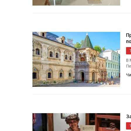
«Дубль В» расширяет ассо
фольги для горячего тисн
УФ-принтер Mimaki UJV20
П
запущен в компании «Ска
п
В 
Пе
Чи
З