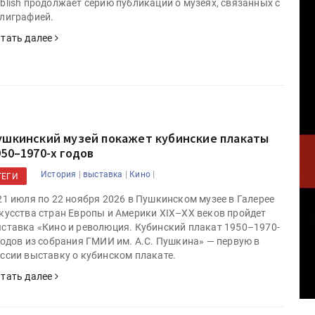
blish продолжает серию публикаций о музеях, связанных с
лиграфией.
тать далее
ушкинский музей покажет кубинские плакаты
950–1970-х годов
|
|
|
История
выставка
Кино
ТЕГИ
21 июля по 22 ноября 2026 в Пушкинском музее в Галерее
кусства стран Европы и Америки XIX–XX веков пройдет
ставка «Кино и революция. Кубинский плакат 1950–1970-
годов из собрания ГМИИ им. А.С. Пушкина» — первую в
ссии выставку о кубинском плакате.
тать далее