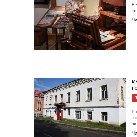
В 
со
Чи
М
п
Pu
с 
за
Чи