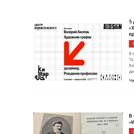
5
«
п
В 
Та
Ва
ди
Чи
В
«