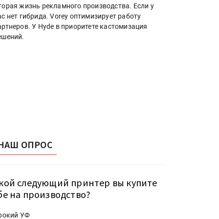
торая жизнь рекламного производства. Если у
ас нет гибрида. Vorey оптимизирует работу
артнеров. У Hyde в приоритете кастомизация
ешений.
НАШ ОПРОС
кой следующий принтер вы купите
бе на производство?
рокий УФ