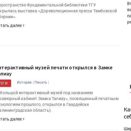
В
пространстве Фундаментальной библиотеки ТГУ
в
крылась выставка «Дореволюционная пресса Тамбовской
п
бернии».
р
тать далее
нтерактивный музей печати открылся в Замке
апиау
|
|
История
Печать
ТЕГИ
большой интерактивный музей под названием
равюрный кабинет Замка Тапиау», посвященный печатным
хнологиям прошлого, открылся в Гвардейске
Ка
алининградская область).
се
тать далее
Ши