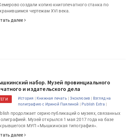
Кемерово создали копию книгопечатного станка по
хранившимся чертежам XVI века.
тать далее
ышкинский набор. Музей провинциального
ечатного и издательского дела
|
|
|
История
Книжная печать
Эксклюзив
Взгляд на
ТЕГИ
|
|
полиграфию с Ириной Паялиной
Publish Extra
blish продолжает серию публикаций о музеях, связанных
полиграфией. Музей открылся 1 мая 2017 года на базе
крывшегося МУП «Мышкинская типография».
тать далее