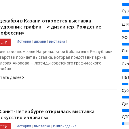
25%
Сув
27%
 декабря в Казани откроется выставка
ДТФ
Художник-график —> дизайнер. Рождение
20%
рофессии»
УФ
|
|
|
История
дизайн
выставка
ТЕГИ
20%
Лат
выставочном зале Национальной библиотеки Республики
тарстан пройдет выставка, которая представит архив
7%
лерия Акопова — легенды советского графического
Эко
зайна.
12%
На 
тать далее
7%
Су
8%
Для
 Санкт-Петербурге открылась выставка
10%
Искусство издавать»
ДТГ
3%
|
|
|
История
выставка
книгоиздание
ТЕГИ