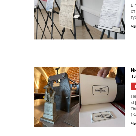
В 
от
гу
Чи
И
Т
Не
«Г
те
(К
Чи