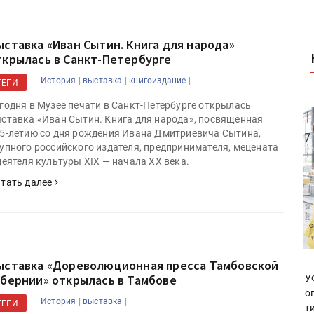
ыставка «Иван Сытин. Книга для народа»
ткрылась в Санкт-Петербурге
|
|
|
История
выставка
книгоиздание
ТЕГИ
годня в Музее печати в Санкт-Петербурге открылась
ставка «Иван Сытин. Книга для народа», посвященная
5-летию со дня рождения Ивана Дмитриевича Сытина,
упного российского издателя, предпринимателя, мецената
деятеля культуры XIX — начала ХХ века.
тать далее
ыставка «Дореволюционная пресса Тамбовской
убернии» открылась в Тамбове
У
о
|
|
История
выставка
ТЕГИ
т