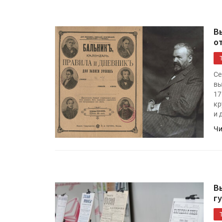
В
о
Се
вы
17
кр
и 
Чи
В
г