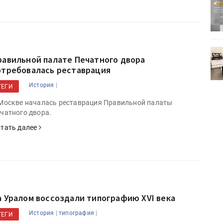
ртимент
«Дубль В» расширяет ассортимент
ения
фольги для горячего тиснения
0
УФ-принтер Mimaki UJV200
равильной палате Печатного двора
зитель»
запущен в компании «Сказитель»
отребовалась реставрация
|
История
ТЕГИ
Москве началась реставрация Правильной палаты
чатного двора.
тать далее
а Уралом воссоздали типографию XVI века
|
|
История
типография
ТЕГИ