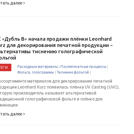
тать далее
К «Дубль В» начала продажи плёнки Leonhard
urz для декорирования печатной продукции –
льтернативы тиснению голографической
ольгой
|
|
Расходные материалы
Послепечатные процессы
ТЕГИ
|
|
Фольга, голограммы
Тиснение фольгой
ассортименте материалов для декорирования печатной
одукции Leonhard Kurz появилась плёнка UV Casting (UVC),
торую производитель называет альтернативой
адиционной голографической фольге и плёнке для
минации.
тать далее