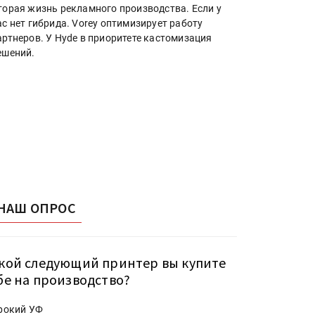
торая жизнь рекламного производства. Если у
ас нет гибрида. Vorey оптимизирует работу
артнеров. У Hyde в приоритете кастомизация
ешений.
НАШ ОПРОС
кой следующий принтер вы купите
бе на производство?
рокий УФ