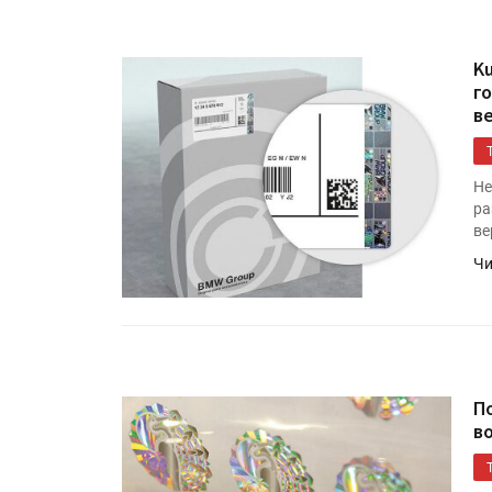
K
г
в
Не
ра
ве
Чи
П
в