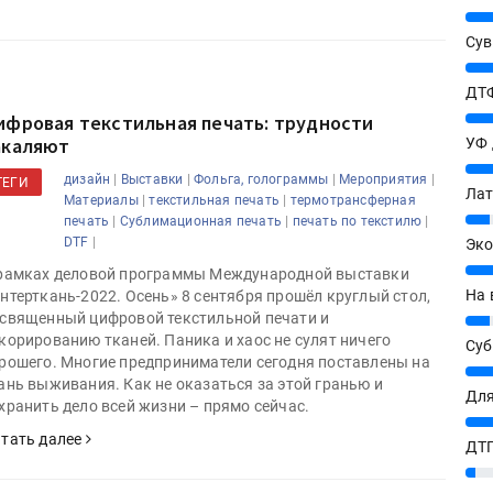
25%
Сув
27%
ДТФ
20%
ифровая текстильная печать: трудности
акаляют
УФ
20%
|
|
|
|
дизайн
Выставки
Фольга, голограммы
Мероприятия
ТЕГИ
Лат
|
|
Материалы
текстильная печать
термотрансферная
7%
|
|
|
печать
Сублимационная печать
печать по текстилю
|
DTF
Эко
12%
рамках деловой программы Международной выставки
На 
нтерткань-2022. Осень» 8 сентября прошёл круглый стол,
священный цифровой текстильной печати и
7%
корированию тканей. Паника и хаос не сулят ничего
Су
рошего. Многие предприниматели сегодня поставлены на
8%
ань выживания. Как не оказаться за этой гранью и
Для
хранить дело всей жизни – прямо сейчас.
10%
тать далее
ДТГ
3%