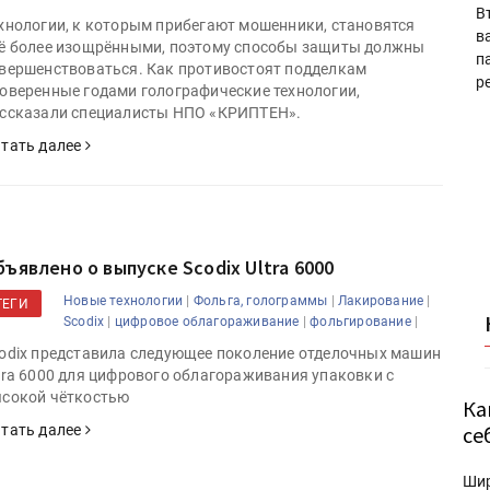
В
хнологии, к которым прибегают мошенники, становятся
в
ё более изощрёнными, поэтому способы защиты должны
п
вершенствоваться. Как противостоят подделкам
р
оверенные годами голографические технологии,
ссказали специалисты НПО «КРИПТЕН».
тать далее
бъявлено о выпуске Scodix Ultra 6000
|
|
|
Новые технологии
Фольга, голограммы
Лакирование
ТЕГИ
|
|
|
Scodix
цифровое облагораживание
фольгирование
odix представила следующее поколение отделочных машин
tra 6000 для цифрового облагораживания упаковки с
сокой чёткостью
Ка
тать далее
се
Ши