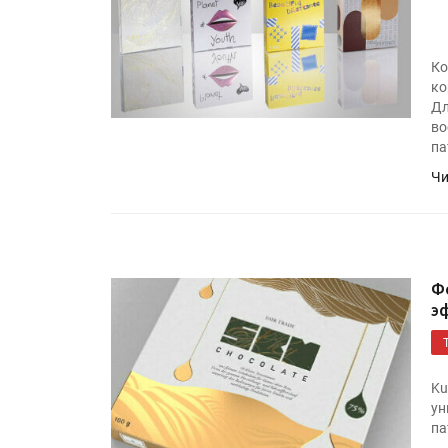
Росприроднадзор запуска
«Калькулятор утилизации»
Ко
ко
Дл
IPSA 2026 приглашает за и
во
поставщиками и новыми
па
решениями для брендов
Чи
Ф
э
Ku
ун
па