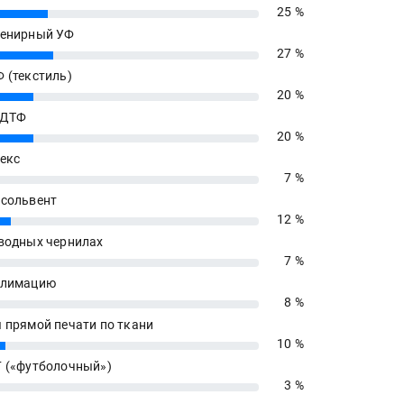
25 %
енирный УФ
27 %
 (текстиль)
20 %
 ДТФ
20 %
екс
7 %
сольвент
12 %
водных чернилах
7 %
блимацию
8 %
 прямой печати по ткани
10 %
 («футболочный»)
3 %