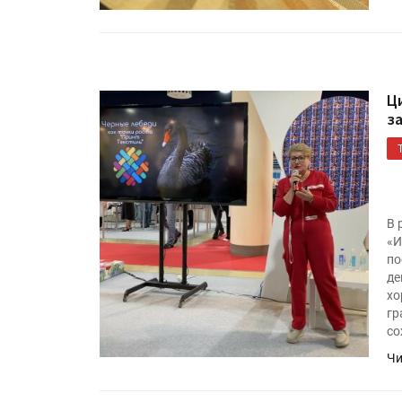
Ц
з
В 
«И
по
де
хо
гр
со
Чи