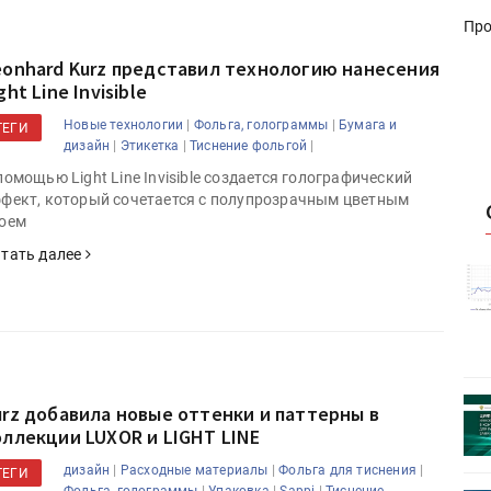
Про
eonhard Kurz представил технологию нанесения
ght Line Invisible
|
|
Новые технологии
Фольга, голограммы
Бумага и
ТЕГИ
|
|
|
дизайн
Этикетка
Тиснение фольгой
помощью Light Line Invisible создается голографический
фект, который сочетается с полупрозрачным цветным
оем
тать далее
истику об
Росстат опубликовал статистику об
объёмах промышленного
первое
производства в стране за первое
полугодие 2026 года
 пройдет
Круглый стол на тему РОП пройдет
urz добавила новые оттенки и паттерны в
28 июля
оллекции LUXOR и LIGHT LINE
|
|
|
дизайн
Расходные материалы
Фольга для тиснения
ТЕГИ
|
|
|
Фольга, голограммы
Упаковка
Sappi
Тиснение