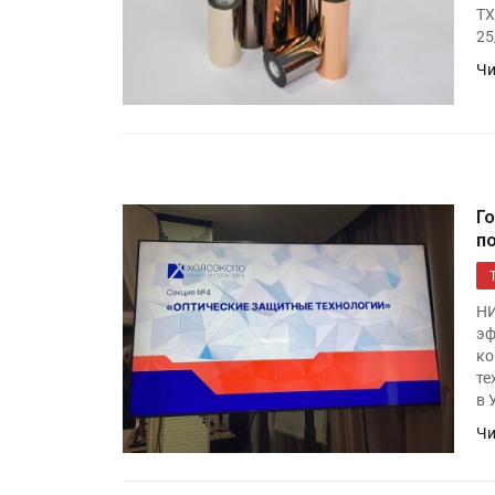
TX
25
Чи
Г
п
НИ
эф
ко
те
в 
Чи