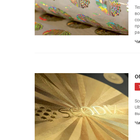
Те
вс
со
пр
ра
Чи
О
Sc
Ul
вы
Чи