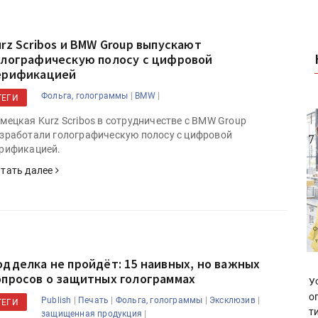
urz Scribos и BMW Group выпускают
олографическую полосу с цифровой
ерификацией
|
|
Фольга, голограммы
BMW
ТЕГИ
мецкая Kurz Scribos в сотрудничестве с BMW Group
зработали голографическую полосу с цифровой
рификацией.
тать далее
одделка не пройдёт: 15 наивных, но важных
опросов о защитных голограммах
У
о
|
|
|
|
Publish
Печать
Фольга, голограммы
Эксклюзив
ТЕГИ
т
|
защищенная продукция