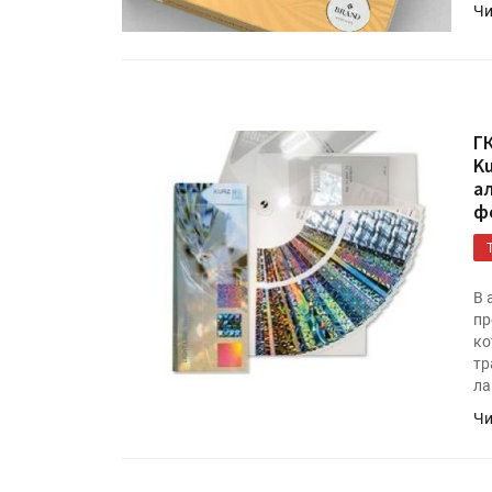
Чи
Г
K
а
ф
В 
пр
ко
тр
ла
Чи