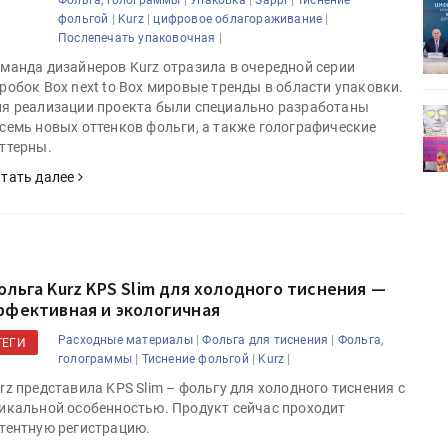
ет
Росприроднадзор запускает
|
|
|
фольгой
Kurz
цифровое облагораживание
«Калькулятор утилизации»
|
Послепечать упаковочная
манда дизайнеров Kurz отразила в очередной серии
робок Box next to Box мировые тренды в области упаковки.
я реализации проекта были специально разработаны
деями,
IPSA 2026 приглашает за идеями,
семь новых оттенков фольги, а также голографические
поставщиками и новыми
ттерны.
решениями для брендов
тать далее
ольга Kurz KPS Slim для холодного тиснения —
ффективная и экологичная
|
|
Расходные материалы
Фольга для тиснения
Фольга,
ТЕГИ
|
|
|
голограммы
Тиснение фольгой
Kurz
rz представила KPS Slim – фольгу для холодного тиснения с
икальной особенностью. Продукт сейчас проходит
тентную регистрацию.