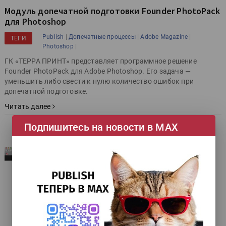
Модуль допечатной подготовки Founder PhotoPack
для Photoshop
|
|
|
Publish
Допечатные процессы
Adobe Magazine
ТЕГИ
|
Photoshop
ГК «ТЕРРА ПРИНТ» представляет программное решение
Founder PhotoPack для Adobe Photoshop. Его задача —
уменьшить либо свести к нулю количество ошибок при
допечатной подготовке.
Читать далее
Подпишитесь на новости в МАХ