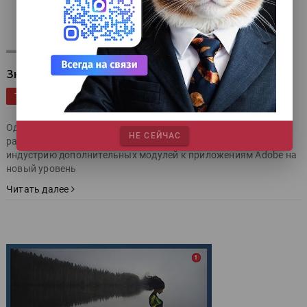
Знакомьтесь – Add-ons
|
|
|
Программное обеспечение
Adobe Magazine
Adobe
ТЕГИ
|
Эксклюзив
Одно из наиболее перспективных, но пока ещё плохо
НЕ СЕЙЧАС
разрекламированных новшеств в Adobe CC 2014 выводит
индустрию дополнительных модулей к приложениям Adobe на
новый уровень
Читать далее