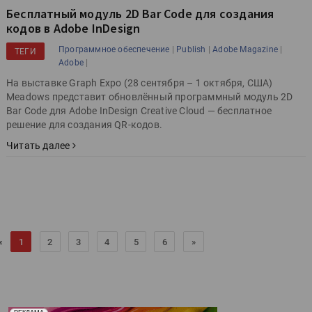
Бесплатный модуль 2D Bar Code для создания
кодов в Adobe InDesign
|
|
|
Программное обеспечение
Publish
Adobe Magazine
ТЕГИ
|
Adobe
На выставке Graph Expo (28 сентября – 1 октября, США)
Meadows представит обновлённый программный модуль 2D
Bar Code для Adobe InDesign Creative Cloud — бесплатное
решение для создания QR-кодов.
Читать далее
«
1
2
3
4
5
6
»