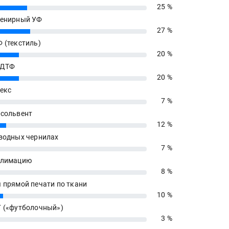
25 %
енирный УФ
27 %
 (текстиль)
20 %
 ДТФ
20 %
екс
7 %
сольвент
12 %
водных чернилах
7 %
блимацию
8 %
 прямой печати по ткани
10 %
 («футболочный»)
3 %