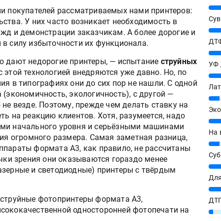
25%
ии покупателей рассматриваемых нами принтеров:
Сув
ства. У них часто возникает необходимость в
27%
ужд и демонстрации заказчикам. А более дорогие и
ДТФ
 в силу избыточности их функционала.
20%
ю дают недорогие принтеры, — испытание
струйных
УФ
 этой технологией внедряются уже давно. Но, по
20%
ия в типографиях они до сих пор не нашли. С одной
Лат
 (экономичность, экологичность), с другой —
7%
 не везде. Поэтому, прежде чем делать ставку на
Эко
ть на реакцию клиентов. Хотя, разумеется, надо
12%
ами начального уровня и серьёзными машинами
На 
ция огромного размера. Самая заметная разница,
7%
ппараты формата А3, как правило, не рассчитаны
Су
очки зрения они оказываются гораздо менее
8%
азерные и светодиодные) принтеры с твёрдым
Для
10%
 струйные фотопринтеры формата А3,
ДТГ
ысококачественной односторонней фотопечати на
3%