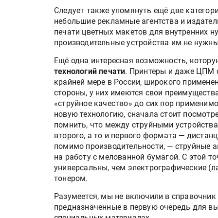
Следует также упомянуть ещё две категор
небольшие рекламные агентства и издатель
печати цветных макетов для внутренних н
производительные устройства им не нужны
Ещё одна интересная возможность, котору
технологий печати
. Принтеры и даже ЦПМ с
крайней мере в России, широкого применен
стороны, у них имеются свои преимущества
«струйное качество» до сих пор применимо
новую технологию, сначала стоит посмотре
помнить, что между струйными устройств
второго, а то и первого формата — дистан
помимо производительности, — струйные а
на работу с мелованной бумагой. С этой т
универсальны, чем электрографические (л
тонером.
Разумеется, мы не включили в справочник
предназначенные в первую очередь для в
специальных материалах.