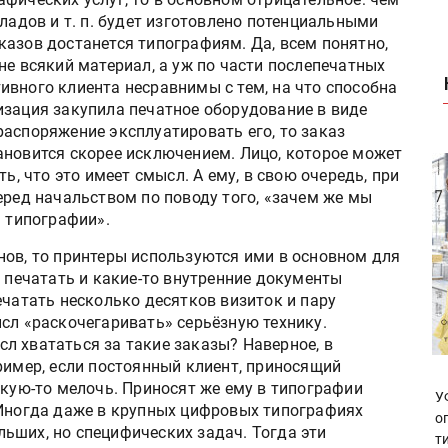
кладов и т. п. будет изготовлено потенциальными
казов достанется типографиям. Да, всем понятно,
не всякий материал, а уж по части послепечатных
ивного клиента несравнимы с тем, на что способна
изация закупила печатное оборудование в виде
аспоряжение эксплуатировать его, то заказ
ановится скорее исключением. Лицо, которое может
ь, что это имеет смысл. А ему, в свою очередь, при
еред начальством по поводу того, «зачем же мы
ь типографии».
нов, то принтеры используются ими в основном для
т печатать и какие-то внутренние документы
ечатать несколько десятков визиток и пару
сл «раскочегаривать» серьёзную технику.
л хвататься за такие заказы? Наверное, в
ример, если постоянный клиент, приносящий
акую-то мелочь. Приносят же ему в типографии
У
 Иногда даже в крупных цифровых типографиях
о
ьших, но специфических задач. Тогда эти
т