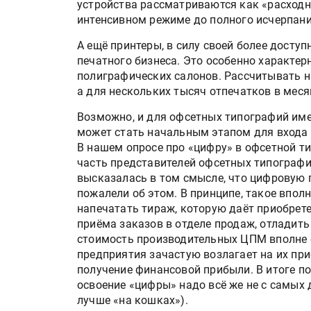
устройства рассматриваются как «расходн
интенсивном режиме до полного исчерпани
А ещё принтеры, в силу своей более досту
печатного бизнеса. Это особенно характер
полиграфических салонов. Рассчитывать н
а для нескольких тысяч отпечатков в мес
Возможно, и для офсетных типографий име
может стать начальным этапом для входа н
В нашем опросе про «цифру» в офсетной ти
часть представителей офсетных типографий
высказалась в том смысле, что цифровую 
пожалели об этом. В принципе, такое впол
напечатать тираж, которую даёт приобрет
приёма заказов в отделе продаж, отладить
стоимость производительных ЦПМ вполне 
предприятия зачастую возлагает на их пр
получение финансовой прибыли. В итоге п
освоение «цифры» надо всё же не с самых 
лучше «на кошках»).