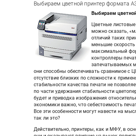
Выбираем цветной принтер формата А3
Выбираем цветной
Цветные листовые 
можно сказать, «
отличий таких при
меньшие скорость 
максимальный фор
контроллеры печати
запечатываемых ма
они способны обеспечивать сравнимое с Ц
отсутствие близких по сложности к прим
стабильности качества печати не позволя
по части удержания стабильности цветопе
будет и приводка изображения относительн
экономики важно, что себестоимость печат
Все эти особенности могут навести на мыс
так ли это?
Действительно, принтеры, как и МФУ, в ос
они и оказывают влияние на рынок полигра