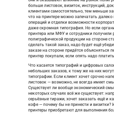
больше листовок, визиток, инструкций, до
клиентами самостоятельно, тем меньше за
что на принтере можно запечатать далеко 
операций и отделки возможности корпорат
даже скромная типография. Но если орган
принтера или МФУ и сотрудники получили р
полиграфической продукции на стороне ст
сделать такой заказ, надо будет ещё убедит
заказе на стороне придётся объясняться п
принтер покупали, если опять надо платит
Что касается типографий и цифровых сало
небольших заказов, к тому же на них могу
типографии. Если клиент хочет срочно нап
листовок — возможно, не всегда имеет смы
Существует ли вообще экономический смыс
некоторых случаях всё же существует: нап
серьёзные тиражи, хочет заказать ещё и к
кофе — почему бы не принести и визитки?
принтеры приобретают для выполнения бол