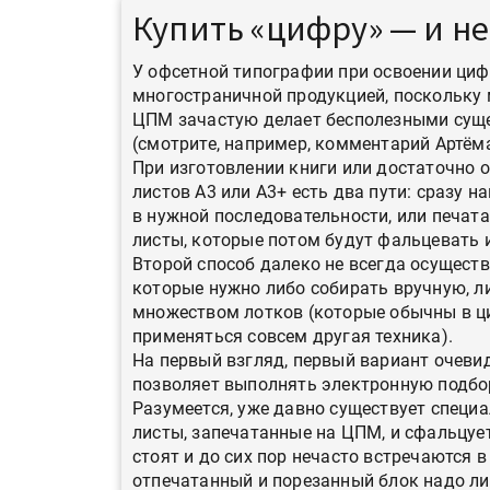
«Дубль В» расширяет ассо
Купить «цифру» — и не
фольги для горячего тисн
У офсетной типографии при освоении циф
многостраничной продукцией, поскольку
УФ-принтер Mimaki UJV20
ЦПМ зачастую делает бесполезными сущ
запущен в компании «Ска
(смотрите, например, комментарий Артё
При изготовлении книги или достаточно
листов А3 или А3+ есть два пути: сразу 
в нужной последовательности, или печата
листы, которые потом будут фальцевать 
Второй способ далеко не всегда осущест
которые нужно либо собирать вручную, л
множеством лотков (которые обычны в ц
применяться совсем другая техника).
На первый взгляд, первый вариант очевид
позволяет выполнять электронную подбор
Разумеется, уже давно существует специ
листы, запечатанные на ЦПМ, и сфальцует
стоят и до сих пор нечасто встречаются в
отпечатанный и порезанный блок надо либ