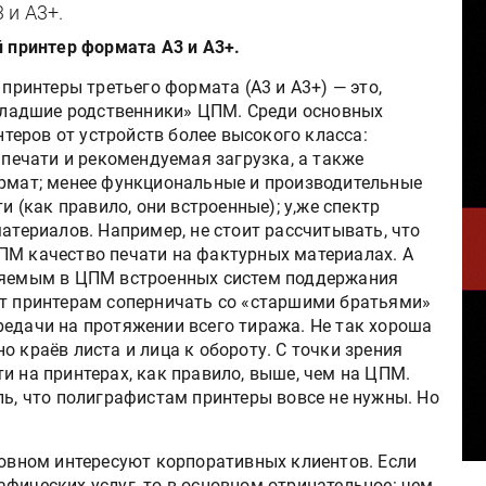
 и А3+.
 принтер формата А3 и А3+.
принтеры третьего формата (А3 и A3+) — это,
младшие родственники» ЦПМ. Среди основных
нтеров от устройств более высокого класса:
печати и рекомендуемая загрузка, а также
мат; менее функциональные и производительные
 (как правило, они встроенные); у,же спектр
териалов. Например, не стоит рассчитывать, что
ПМ качество печати на фактурных материалах. А
еняемым в ЦПМ встроенных систем поддержания
ет принтерам соперничать со «старшими братьями»
редачи на протяжении всего тиража. Не так хороша
о краёв листа и лица к обороту. С точки зрения
и на принтерах, как правило, выше, чем на ЦПМ.
ль, что полиграфистам принтеры вовсе не нужны. Но
новном интересуют корпоративных клиентов. Если
фических услуг, то в основном отрицательное: чем