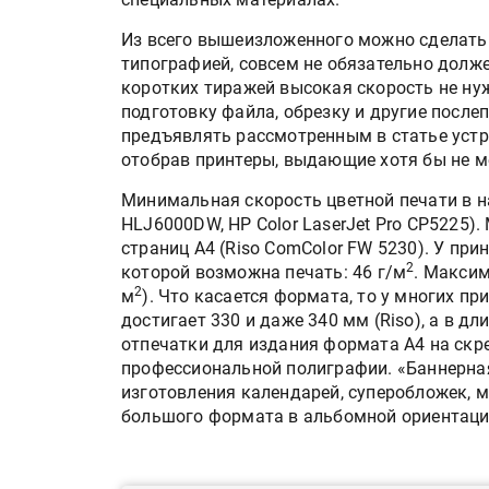
Из всего вышеизложенного можно сделать
типографией, совсем не обязательно долж
коротких тиражей высокая скорость не ну
подготовку файла, обрезку и другие посл
предъявлять рассмотренным в статье устр
отобрав принтеры, выдающие хотя бы не м
Минимальная скорость цветной печати в на
HLJ6000DW, HP Color LaserJet Pro CP5225)
страниц А4 (Riso ComColor FW 5230). У при
2
которой возможна печать: 46 г/м
. Максим
HeyGears анонсировала
2
м
). Что касается формата, то у многих пр
полноцветный гибридный 
принтер G1X
достигает 330 и даже 340 мм (Riso), а в д
отпечатки для издания формата А4 на скре
профессиональной полиграфии. «Баннерная
Росприроднадзор запуска
изготовления календарей, суперобложек, м
«Калькулятор утилизации»
большого формата в альбомной ориентации 