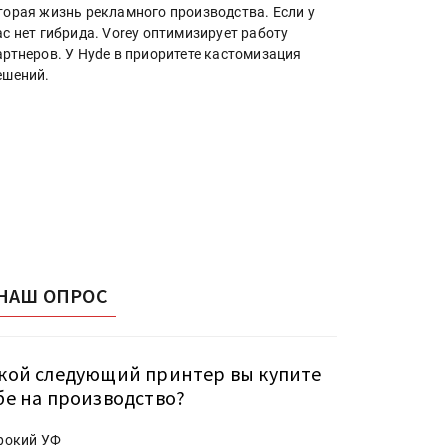
торая жизнь рекламного производства. Если у
ас нет гибрида. Vorey оптимизирует работу
артнеров. У Hyde в приоритете кастомизация
ешений.
НАШ ОПРОС
кой следующий принтер вы купите
бе на производство?
рокий УФ