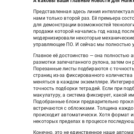
А каковы ваши главные новости для Hunkel
Представленная здесь линия интеллектуаль
нами только второй раз. Её премьера состо
для демонстрации возможностей технологи
продажи которой начались год назад посл
модернизировали некоторые механические
управляющее ПО. И сейчас мы полностью у
Главное её достоинство — она полностью 
размотки запечатанного рулона, затем он 
Порезанные листы подбираются с точность
Росприроднадзор запуска
страниц из-за фиксированного количества 
«Калькулятор утилизации»
меняться в каждом экземпляре. Интегриро
точность подборки тетрадей. Если при под
макулатуру, а система фиксирует, какой и
Подобранные блоки предварительно прокле
HeyGears анонсировала
встречаются с обложками. Толщина каждо
полноцветный гибридный 
происходит автоматически. Хотя формат и
принтер G1X
некоторых пределах в процессе последующ
Конечно, это не единственное наше автом