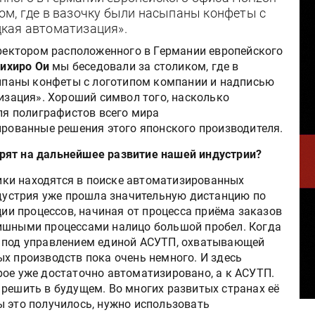
ом, где в вазочку были насыпаны конфеты с
кая автоматизация».
ректором расположенного в Германии европейского
шихиро Ои
мы беседовали за столиком, где в
ыпаны конфеты с логотипом компании и надписью
зация». Хороший символ того, насколько
ля полиграфистов всего мира
рованные решения этого японского производителя.
трят на дальнейшее развитие нашей индустрии?
ики находятся в поиске автоматизированных
дустрия уже прошла значительную дистанцию по
ии процессов, начиная от процесса приёма заказов
нишными процессами налицо большой пробел. Когда
и под управлением единой АСУТП, охватывающей
х производств пока очень немного. И здесь
рое уже достаточно автоматизировано, а к АСУТП.
 решить в будущем. Во многих развитых странах её
ы это получилось, нужно использовать