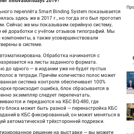
er Innovationsdays 2019?
Про
ного переплёта Smart Binding System показывается
ялась здесь же в 2017 г., но тогда это был прототип
и. Сейчас же мы показываем серийную систему,
е её доработки с учётом отзывов типографий. Мы
 компоненты, а также усовершенствовали
верены в системе.
автоматизирована. Обработка начинается с
разрезается на листы заданного формата.
ю до одного — в издании уже не будет пустых
ет
Росприроднадзор запускает
полос в тетради. Причём количество полос может
«Калькулятор утилизации»
ванная система контроля обеспечивает 100%
борке происходит ошибка, блок сбрасывается в
менно экземпляр следует перепечатать.
иваются и передаются на КБС BQ-480, где
HeyGears анонсировала
го блока может быть разной — перенастройка КБС
УФ/3D-
полноцветный гибридный УФ/3D-
зданий в КБС фиксированный, он может меняться в
принтер G1X
ей автоматической трёхсторонней подрезки.
атизированное решение на выставке — вы можете