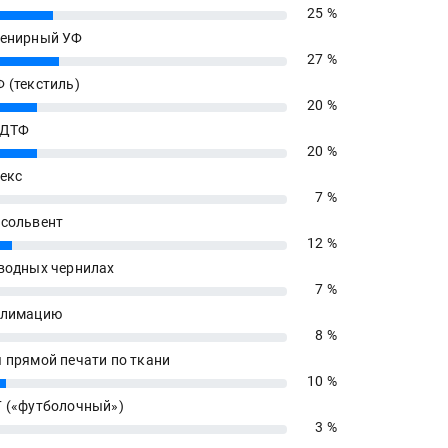
25 %
енирный УФ
27 %
 (текстиль)
20 %
 ДТФ
20 %
екс
7 %
сольвент
12 %
водных чернилах
7 %
блимацию
8 %
 прямой печати по ткани
10 %
 («футболочный»)
3 %