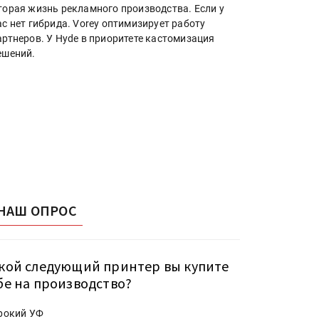
торая жизнь рекламного производства. Если у
ас нет гибрида. Vorey оптимизирует работу
артнеров. У Hyde в приоритете кастомизация
ешений.
НАШ ОПРОС
кой следующий принтер вы купите
бе на производство?
рокий УФ