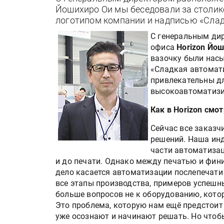
Йошихиро Ои мы беседовали за столик
логотипом компании и надписью «Слад
С генеральным ди
офиса
Horizon Йо
вазочку были нас
«Сладкая автомати
привлекательны д
высокоавтоматизи
Как в Horizon смо
Сейчас все заказч
решений. Наша ин
части автоматизац
и до печати. Однако между печатью и фи
дело касается автоматизации послепечат
все этапы производства, примеров успешны
больше вопросов не к оборудованию, кото
Это проблема, которую нам ещё предстоит
уже осознают и начинают решать. Но чтоб