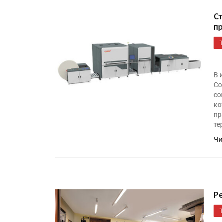
С
п
В 
Co
со
ко
пр
те
Чи
Р