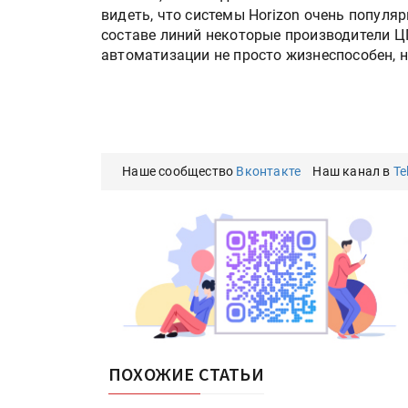
IPSA 2026 приглашает за и
видеть, что системы Horizon очень популяр
поставщиками и новыми
составе линий некоторые производители Ц
решениями для брендов
автоматизации не просто жизнеспособен, н
Kairos выпускает станцию
смешения красок Ada Colo
Наше сообщество
Вконтакте
Наш канал в
Te
ПОХОЖИЕ СТАТЬИ