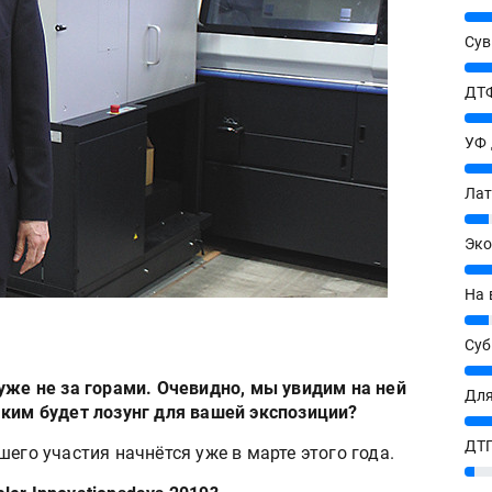
25%
Сув
27%
ДТФ
20%
УФ
20%
Лат
7%
Эко
12%
На 
7%
Су
8%
уже не за горами. Очевидно, мы увидим на ней
Для
аким будет лозунг для вашей экспозиции?
10%
ДТГ
его участия начнётся уже в марте этого года.
3%