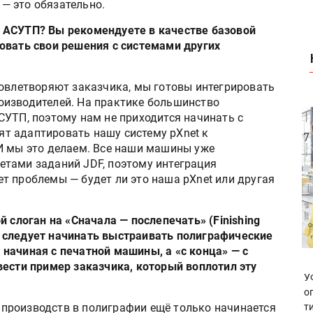
— это обязательно.
 АСУТП? Вы рекомендуете в качестве базовой
овать свои решения с системами других
довлетворяют заказчика, мы готовы интегрировать
оизводителей. На практике большинство
СУТП, поэтому нам не приходится начинать с
сят адаптировать нашу систему pXnet к
И мы это делаем. Все наши машины уже
тами заданий JDF, поэтому интеграция
т проблемы — будет ли это наша pXnet или другая
й слоган на «Сначала — послепечать» (Finishing
иях следует начинать выстраивать полиграфические
начиная с печатной машины, а «с конца» — с
вести пример заказчика, который воплотил эту
У
о
производств в полиграфии ещё только начинается
т