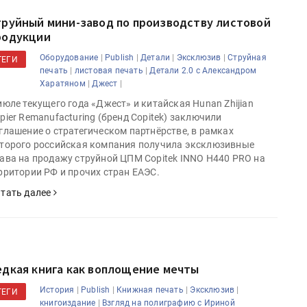
труйный мини-завод по производству листовой
родукции
|
|
|
|
Оборудование
Publish
Детали
Эксклюзив
Струйная
ТЕГИ
|
|
печать
листовая печать
Детали 2.0 с Александром
|
|
Харатяном
Джест
июле текущего года «Джест» и китайская Hunan Zhijian
pier Remanufacturing (бренд Copitek) заключили
глашение о стратегическом партнёрстве, в рамках
торого российская компания получила эксклюзивные
ава на продажу струйной ЦПМ Copitek INNO H440 PRO на
рритории РФ и прочих стран ЕАЭС.
тать далее
едкая книга как воплощение мечты
|
|
|
|
История
Publish
Книжная печать
Эксклюзив
ТЕГИ
|
книгоиздание
Взгляд на полиграфию с Ириной