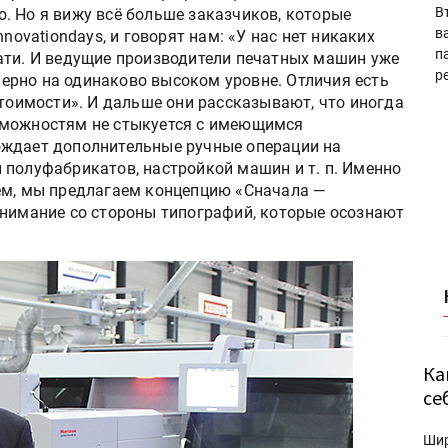
В
. Но я вижу всё больше заказчиков, которые
в
novationdays, и говорят нам: «У нас нет никаких
п
ати. И ведущие производители печатных машин уже
р
рно на одинаково высоком уровне. Отличия есть
стоимости». И дальше они рассказывают, что иногда
зможностям не стыкуется с имеющимся
ождает дополнительные ручные операции на
 полуфабрикатов, настройкой машин и т. п. Именно
ем, мы предлагаем концепцию «Сначала —
онимание со стороны типографий, которые осознают
Ка
се
Ши