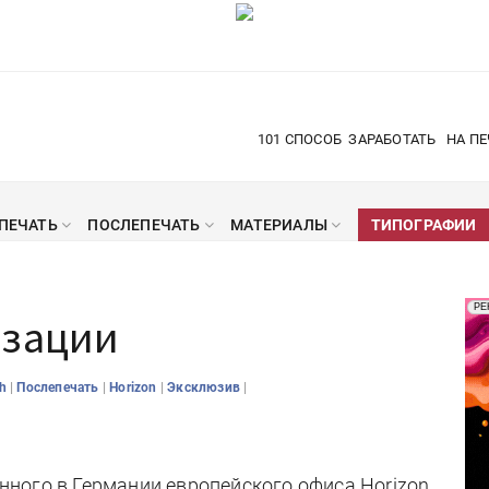
101 СПОСОБ
ЗАРАБОТАТЬ
НА ПЕ
ПЕЧАТЬ
ПОСЛЕПЕЧАТЬ
МАТЕРИАЛЫ
ТИПОГРАФИИ
Рек
РЕ
изации
Печ
|
|
|
|
sh
Послепечать
Horizon
Эксклюзив
ного в Германии европейского офиса Horizon