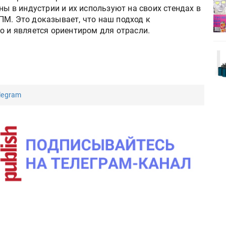
деями,
IPSA 2026 приглашает за идеями,
ны в индустрии и их используют на своих стендах в
поставщиками и новыми
ПМ. Это доказывает, что наш подход к
решениями для брендов
о и является ориентиром для отрасли.
Kairos выпускает станцию
r Lava
смешения красок Ada Color Lava
legram