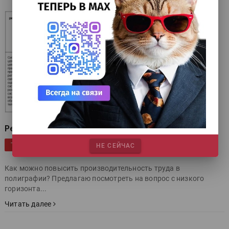
Резервы в мелочах
|
|
|
Мнение
Управление и кадры
типография
Повышение
ТЕГИ
НЕ СЕЙЧАС
|
|
эффективности
Производительность труда
Как можно повысить производительность труда в
полиграфии? Предлагаю посмотреть на вопрос с низкого
горизонта...
Читать далее