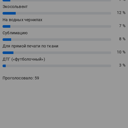
Экосольвент
12 %
12%
На водных чернилах
7 %
7%
Сублимацию
8 %
8%
Для прямой печати по ткани
10 %
10%
ДТГ («футболочный»)
3 %
3%
Проголосовало: 59