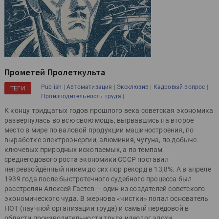
Прометей Пролеткульта
|
|
|
|
Publish
Автоматизация
Эксклюзив
Кадровый вопрос
ТЕГИ
|
Производительность труда
К концу тридцатых годов прошлого века советская экономика
развернулась во всю свою мощь, вырвавшись на второе
место в мире по валовой продукции машиностроения, по
выработке электроэнергии, алюминия, чугуна, по добыче
ключевых природных ископаемых, а по темпам
среднегодового роста экономики СССР поставил
непревзойдённый никем до сих пор рекорд в 13,8%. А в апреле
1939 года после быстротечного судебного процесса был
расстрелян Алексей Гастев — один из создателей советского
экономического чуда. В жернова «чистки» попал основатель
НОТ (научной организации труда) и самый передовой в
области производительности труда идеолог эпохи.