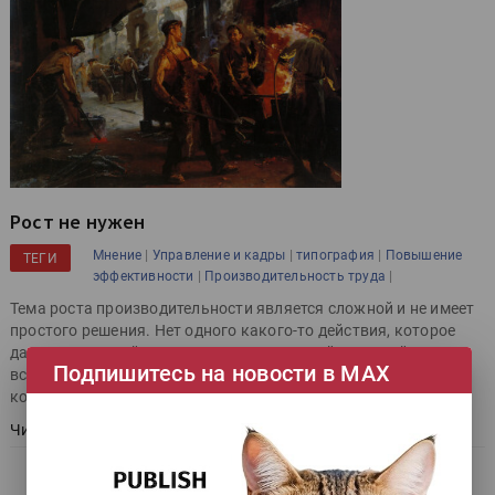
Рост не нужен
|
|
|
Мнение
Управление и кадры
типография
Повышение
ТЕГИ
|
|
эффективности
Производительность труда
Тема роста производительности является сложной и не имеет
простого решения. Нет одного какого-то действия, которое
даст позитивный результат, уверен Андрей Езерский, да и не
Подпишитесь на новости в МАХ
всегда такая цель должна стоять перед руководством
компании.
Читать далее