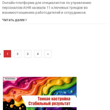
Онлайн-платформа для специалистов по управлению
персоналом AIHR назвала 11 ключевых трендов во
взаимоотношениях работодателей и сотрудников:
Читать далее
«
1
2
3
4
»
Реклама. Рекламодатель ООО "Передовые Системы
РЕКЛАМА
Печати" erid: 2SDnjd2d4Qz