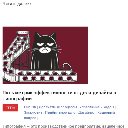
Читать далее
Пять метрик эффективности отдела дизайна в
типографии
|
|
|
Publish
Допечатные процессы
Управление и кадры
ТЕГИ
|
|
|
Эксклюзив
Прибыльное дело
Дизайнер
Кадровый
|
вопрос
Типография — это производственное предприятие, нацеленное