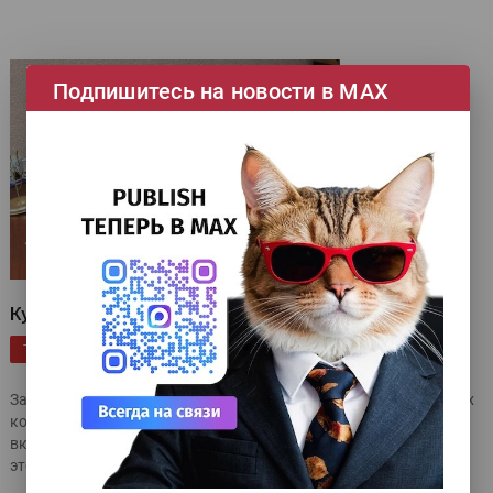
Подпишитесь на новости в МАХ
Куда приводят мечты о DTF
|
|
|
|
Аналитика
От редактора
Publish
текстильная печать
ТЕГИ
|
|
История развития
Печать по тканям
За последние несколько месяцев сразу несколько российских
компаний объявили о начале поставок DTF-комплексов,
включая «ЛРТ», Printex и InkTec. Вспомним, как развивалось
это направление, и попробуем оценить его перспективы.