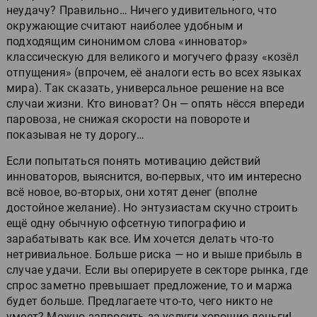
неудачу? Правильно… Ничего удивительного, что
окружающие считают наиболее удобным и
подходящим синонимом слова «инноватор»
классическую для великого и могучего фразу «козёл
отпущения» (впрочем, её аналоги есть во всех языках
мира). Так сказать, универсальное решение на все
случаи жизни. Кто виноват? Он — опять нёсся впереди
паровоза, не снижая скорости на повороте и
показывая не ту дорогу…
Если попытаться понять мотивацию действий
инноваторов, выяснится, во-первых, что им интересно
всё новое, во-вторых, они хотят денег (вполне
достойное желание). Но энтузиастам скучно строить
ещё одну обычную офсетную типографию и
зарабатывать как все. Им хочется делать что-то
нетривиальное. Больше риска — но и выше прибыль в
случае удачи. Если вы оперируете в секторе рынка, где
спрос заметно превышает предложение, то и маржа
будет больше. Предлагаете что-то, чего никто не
умеет? Можно запросить за услуги хорошие деньги!