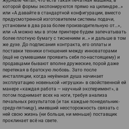
журнале читал, что есть такая печатная машина, в
которой формы экспонируются прямо на цилиндре…»
или «А давайте в стандартной конфигурации, вместо
предусмотренной изготовителем системы подачи,
установим в два раза более производительную от…»,
или «А можно мы в этом принтере будем запечатывать
более плотную бумагу с тиснением и…» и дальше в том
же духе. До подписания контракта, его оплаты и
поставки техники отношения между инноваторами
(ещё не сумевшими проявить себя по-настоящему) и
продавцами бывают вполне дружеские, порой даже
перетекая в братскую любовь. Зато после
инсталляции, когда неуёмная душа начинает
эксплуатацию новенькой «игрушки» в свойственной ей
манере «каждая работа — научный эксперимент», а
потом поднимает всех на ноги, требуя анализа
печальных результатов (и так каждые понедельник-
среду-пятницу), имевший неосторожность связать с
ней свою жизнь (ни больше, ни меньше) поставщик
проклинает всё на свете.