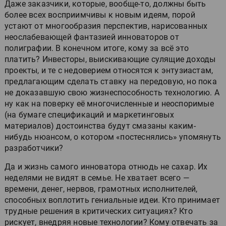
Даже заказчики, которые, вообще-то, должны быть
более всех восприимчивы к новым идеям, порой
устают от многообразия перспектив, нарисованных
неослабевающей фантазией инноваторов от
полиграфии. В конечном итоге, кому за всё это
платить? Инвесторы, выискивающие сулящие доходы
проекты, и те с недоверием относятся к энтузиастам,
предлагающим сделать ставку на передовую, но пока
не доказавшую свою жизнеспособность технологию. А
ну как на поверку её многочисленные и неоспоримые
(на бумаге спецификаций и маркетинговых
материалов) достоинства будут смазаны каким-
нибудь нюансом, о котором «постеснялись» упомянуть
разработчики?
Да и жизнь самого инноватора отнюдь не сахар. Их
неделями не видят в семье. Не хватает всего —
времени, денег, нервов, грамотных исполнителей,
способных воплотить гениальные идеи. Кто принимает
трудные решения в критических ситуациях? Кто
рискует, внедряя новые технологии? Кому отвечать за