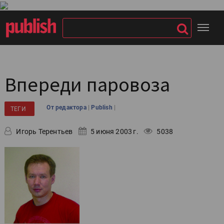
Впереди паровоза
|
|
От редактора
Publish
ТЕГИ
Игорь Терентьев
5 июня 2003 г.
5038