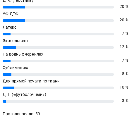
ДТФ (текстиль)
20 %
20%
УФ ДТФ
20 %
20%
Латекс
7 %
7%
Экосольвент
12 %
12%
На водных чернилах
7 %
7%
Сублимацию
8 %
8%
Для прямой печати по ткани
10 %
10%
ДТГ («футболочный»)
3 %
3%
Проголосовало: 59