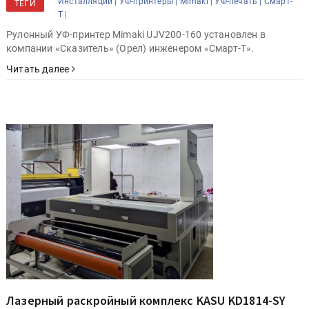
Инсталляции |
УФ-принтеры |
Mimaki |
УФ-печать |
Смарт-
ТЕГИ
Т |
Рулонный УФ-принтер Mimaki UJV200-160 установлен в
компании «Сказитель» (Орел) инженером «Смарт-Т».
Читать далее
Лазерный раскройный комплекс KASU KD1814-SY