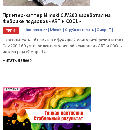
Принтер-каттер Mimaki CJV200 заработал на
Фабрике подарков «ART и COOL»
Инсталляции |
Mimaki |
Струйная печать |
Смарт-Т |
ТЕГИ
Экосольвентный принтер с функцией контурной резки Mimaki
CJV200-160 установлен в столичной компании «ART и COOL»
инженером «Смарт-Т».
Читать далее
Реклама. Рекламодатель ООО "Передовые Системы
РЕКЛАМА
Печати" erid: 2SDnjd2d4Qz