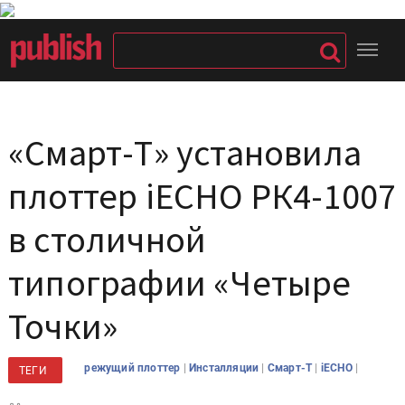
«Смарт-Т» установила
плоттер iECHO РК4-1007
в столичной
типографии «Четыре
Точки»
|
|
|
|
режущий плоттер
Инсталляции
Смарт-Т
iECHO
ТЕГИ