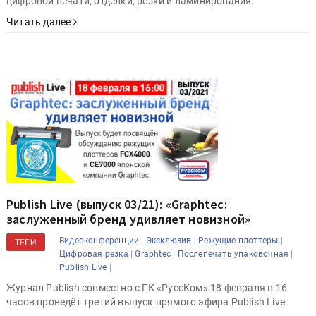
цифровой печати, отделки, резки и ламинирования.
Читать далее
Publish Live (выпуск 03/21): «Graphtec:
заслуженный бренд удивляет новизной»
|
|
|
Видеоконференции
Эксклюзив
Режущие плоттеры
ТЕГИ
|
|
|
Цифровая резка
Graphtec
Послепечать упаковочная
|
Publish Live
Журнал Publish совместно с ГК «РуссКом» 18 февраля в 16
часов проведёт третий выпуск прямого эфира Publish Live.