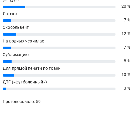
УФ ДТФ
20 %
20%
Латекс
7 %
7%
Экосольвент
12 %
12%
На водных чернилах
7 %
7%
Сублимацию
8 %
8%
Для прямой печати по ткани
10 %
10%
ДТГ («футболочный»)
3 %
3%
Проголосовало: 59