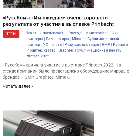
«РуссКом»: «Мы ожидаем очень хорошего
результата от участия в выставке Printech»
|
|
Печать и послепечать
Расходные материалы
УФ-
ТЕГИ
|
|
|
принтеры
Ламинаторы
Mimaki
Сублимационный
|
|
|
|
принтер
УФ-печать
Режущие плоттеры
GMP
Русском
|
|
|
|
принтер/каттер
Graphtec
Сублимационная печать
|
Printech 2022
«РуссКом» приняла участие в выставке Printech-2022. На
стенде компании было представлено оборудование мировых
брендов – GMP, Graphtec, Mimaki.
Читать далее