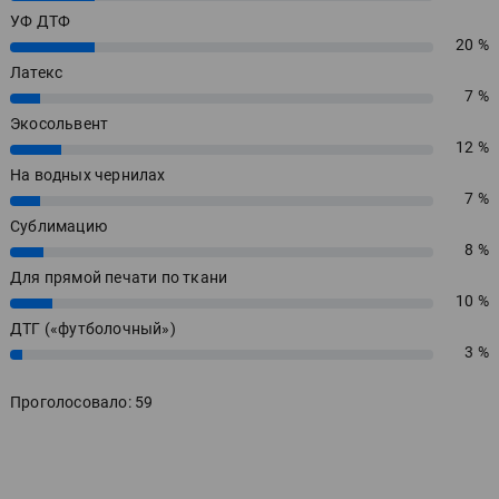
УФ ДТФ
20 %
20%
Латекс
7 %
7%
Экосольвент
12 %
12%
На водных чернилах
7 %
7%
Сублимацию
8 %
8%
Для прямой печати по ткани
10 %
10%
ДТГ («футболочный»)
3 %
3%
Проголосовало: 59