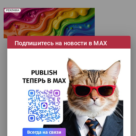
Реклама. Рекламодатель ООО "Передовые Системы
РЕКЛАМА
Печати" erid: 2SDnjd2d4Qz
Подпишитесь на новости в МАХ