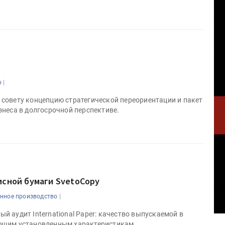
|
о
совету концепцию стратегической переориентации и пакет
неса в долгосрочной перспективе.
исной бумаги SvetoCopy
|
ное производство
 аудит International Paper: качество выпускаемой в
ющим установленным характеристикам.