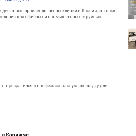
е производство
ртимент
«Дубль В» расширяет ассортимент
ения
фольги для горячего тиснения
 в две новые производственные линии в Японии, которые
околения для офисных и промышленных струйных
0
УФ-принтер Mimaki UJV200
зитель»
запущен в компании «Сказитель»
нат превратился в профессиональную площадку для
у в Коряжме