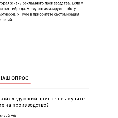
торая жизнь рекламного производства. Если у
ас нет гибрида. Vorey оптимизирует работу
артнеров. У Hyde в приоритете кастомизация
ешений.
НАШ ОПРОС
кой следующий принтер вы купите
бе на производство?
рокий УФ