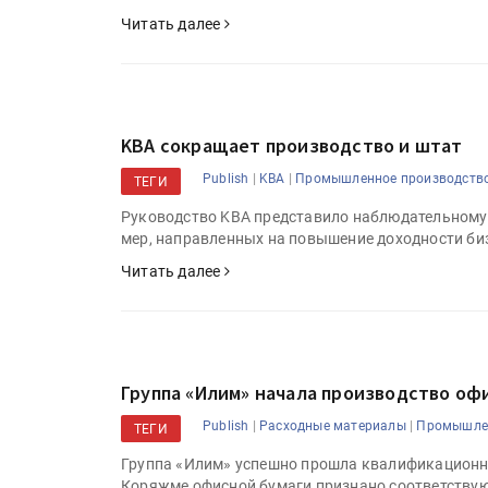
Читать далее
KBA сокращает производство и штат
|
|
Publish
KBA
Промышленное производств
ТЕГИ
Руководство KBA представило наблюдательному 
мер, направленных на повышение доходности биз
Читать далее
Группа «Илим» начала производство оф
|
|
Publish
Расходные материалы
Промышлен
ТЕГИ
Группа «Илим» успешно прошла квалификационный
Коряжме офисной бумаги признано соответству