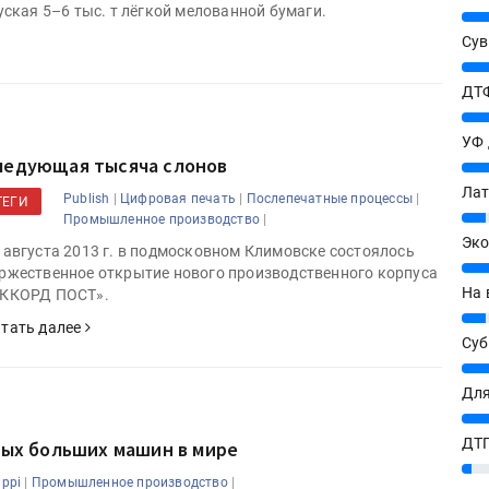
кая 5–6 тыс. т лёгкой мелованной бумаги.
25%
Сув
27%
ДТФ
20%
УФ
ледующая тысяча слонов
20%
Лат
|
|
|
Publish
Цифровая печать
Послепечатные процессы
ТЕГИ
7%
|
Промышленное производство
Эко
 августа 2013 г. в подмосковном Климовске состоялось
12%
ржественное открытие нового производственного корпуса
На 
ККОРД ПОСТ».
7%
тать далее
Су
8%
Для
10%
ДТГ
мых больших машин в мире
3%
|
|
appi
Промышленное производство