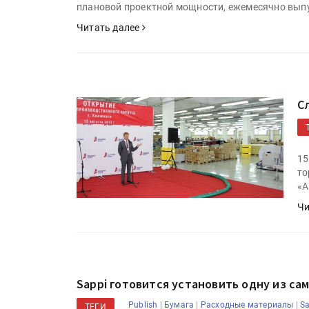
плановой проектной мощности, ежемесячно выпус
Читать далее
С
15
то
«А
Чи
Sappi готовится установить одну из са
|
|
|
Publish
Бумага
Расходные материалы
S
ТЕГИ