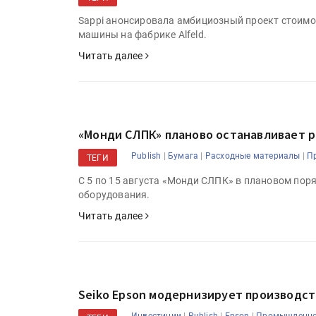
Sappi анонсировала амбициозный проект стоимо
машины на фабрике Alfeld.
Читать далее
«Монди СЛПК» планово останавливает 
|
|
|
Publish
Бумага
Расходные материалы
П
ТЕГИ
HeyGears анонсировала
С 5 по 15 августа «Монди СЛПК» в плановом пор
полноцветный гибридный 
оборудования.
принтер G1X
Читать далее
Росприроднадзор запуска
«Калькулятор утилизации»
Seiko Epson модернизирует производс
|
|
|