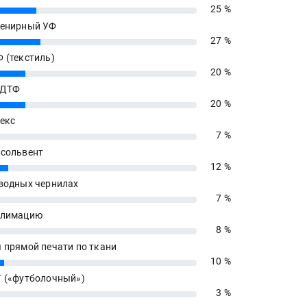
25 %
енирный УФ
27 %
 (текстиль)
20 %
 ДТФ
20 %
екс
7 %
сольвент
12 %
водных чернилах
7 %
блимацию
8 %
 прямой печати по ткани
10 %
 («футболочный»)
3 %