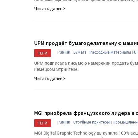
Читать далее
UPM продаёт бумагоделательную маши
|
|
|
Publish
Бумага
Расходные материалы
U
ТЕГИ
UPM подписала письмо о намерении продать бум
немецком Этрингене.
Читать далее
MGI приобрела французского лидера в 
|
|
Publish
Струйные принтеры
Промышленно
ТЕГИ
MGI Digital Graphic Technology выкупила 100% а