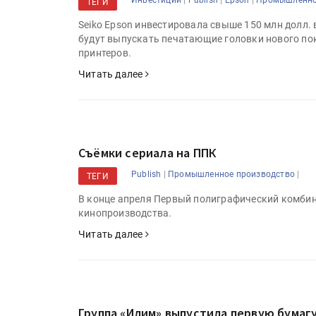
Инвестиции
Publish
Epson
Промышленно
ТЕГИ
«Дубль В» расширяет ассо
фольги для горячего тисн
Seiko Epson инвестировала свыше 150 млн долл.
будут выпускать печатающие головки нового п
принтеров.
УФ-принтер Mimaki UJV20
Читать далее
запущен в компании «Ска
Съёмки сериала на ППК
|
|
Publish
Промышленное производство
ТЕГИ
В конце апреля Первый полиграфический комби
кинопроизводства.
Читать далее
Группа «Илим» выпустила первую бумаг