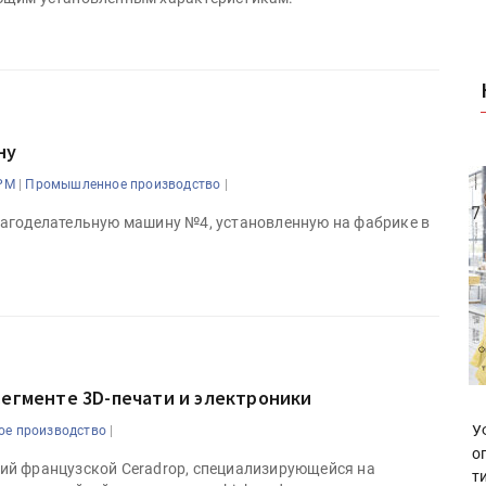
ну
|
|
PM
Промышленное производство
агоделательную машину №4, установленную на фабрике в
сегменте 3D-печати и электроники
|
У
е производство
о
кций французской Ceradrop, специализирующейся на
т