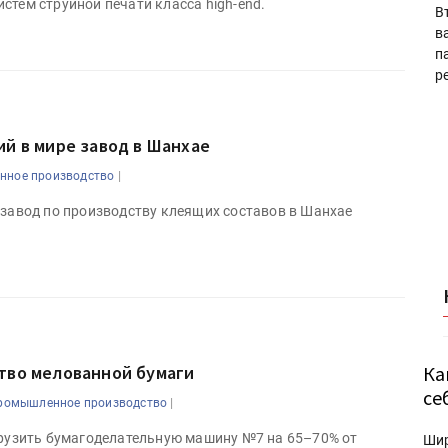
стем струйной печати класса high-end.
В
в
п
р
ий в мире завод в Шанхае
|
ное производство
 завод по производству клеящих составов в Шанхае
тво мелованной бумаги
Ка
се
|
ромышленное производство
грузить бумагоделательную машину №7 на 65–70% от
Ши