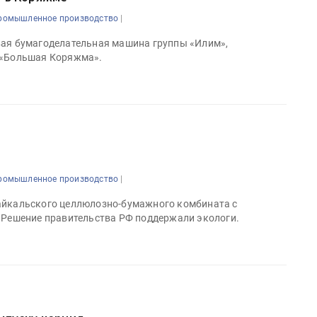
|
ромышленное производство
вая бумагоделательная машина группы «Илим»,
 «Большая Коряжма».
|
ромышленное производство
айкальского целлюлозно-бумажного комбината с
. Решение правительства РФ поддержали экологи.