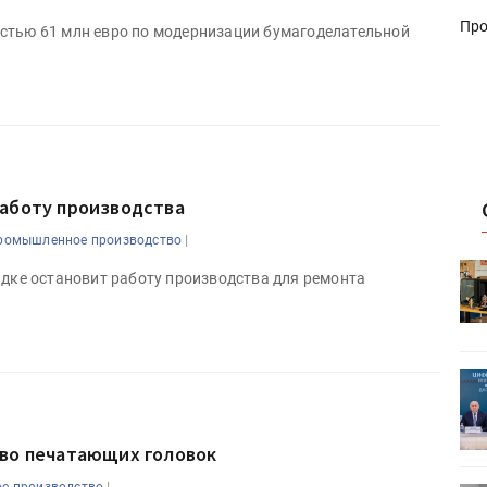
Про
стью 61 млн евро по модернизации бумагоделательной
работу производства
|
ромышленное производство
HeyGears анонсировала
ядке остановит работу производства для ремонта
УФ/3D-
полноцветный гибридный УФ/3D-
принтер G1X
ет
Росприроднадзор запускает
«Калькулятор утилизации»
тво печатающих головок
|