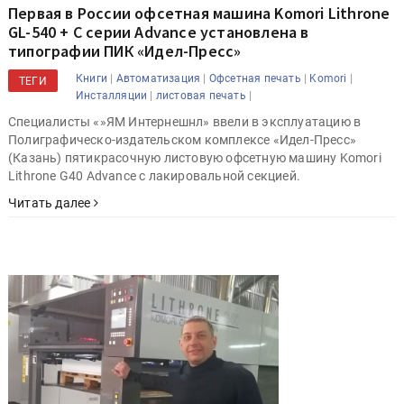
Первая в России офсетная машина Komori Lithrone
GL-540 + C серии Advance установлена в
типографии ПИК «Идел-Пресс»
|
|
|
|
Книги
Автоматизация
Офсетная печать
Komori
ТЕГИ
|
|
Инсталляции
листовая печать
Специалисты «»ЯМ Интернешнл» ввели в эксплуатацию в
Полиграфическо-издательском комплексе «Идел-Пресс»
(Казань) пятикрасочную листовую офсетную машину Komori
Lithrone G40 Advance с лакировальной секцией.
Читать далее