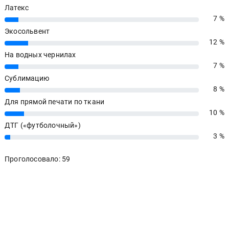
Латекс
7 %
7%
Экосольвент
12 %
12%
На водных чернилах
7 %
7%
Сублимацию
8 %
8%
Для прямой печати по ткани
10 %
10%
ДТГ («футболочный»)
3 %
3%
Проголосовало: 59