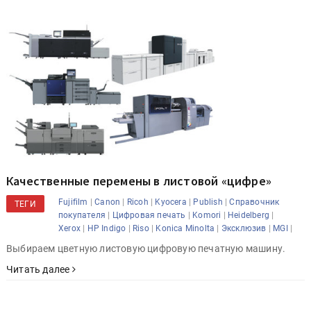
Качественные перемены в листовой «цифре»
|
|
|
|
|
Fujifilm
Canon
Ricoh
Kyocera
Publish
Справочник
ТЕГИ
|
|
|
|
покупателя
Цифровая печать
Komori
Heidelberg
|
|
|
|
|
|
Xerox
HP Indigo
Riso
Konica Minolta
Эксклюзив
MGI
Выбираем цветную листовую цифровую печатную машину.
Читать далее