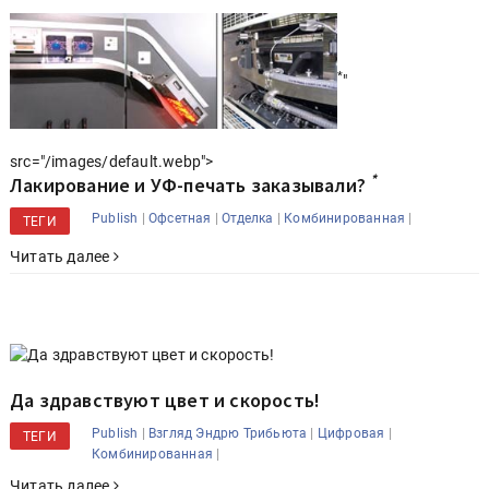
*
"
src="/images/default.webp">
*
Лакирование и УФ-печать заказывали?
|
|
|
|
Publish
Офсетная
Отделка
Комбинированная
ТЕГИ
Читать далее
Да здравствуют цвет и скорость!
|
|
|
Publish
Взгляд Эндрю Трибьюта
Цифровая
ТЕГИ
|
Комбинированная
Читать далее