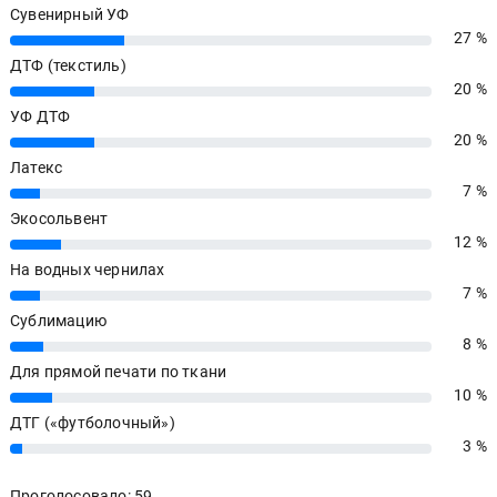
Сувенирный УФ
27 %
27%
ДТФ (текстиль)
20 %
20%
УФ ДТФ
20 %
20%
Латекс
7 %
7%
Экосольвент
12 %
12%
На водных чернилах
7 %
7%
Сублимацию
8 %
8%
Для прямой печати по ткани
10 %
10%
ДТГ («футболочный»)
3 %
3%
Проголосовало: 59