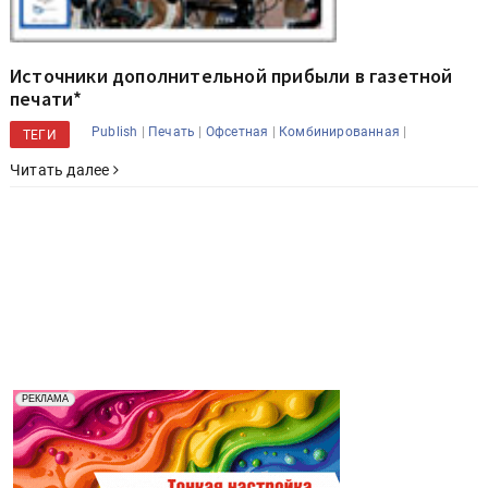
Источники дополнительной прибыли в газетной
печати*
|
|
|
|
Publish
Печать
Офсетная
Комбинированная
ТЕГИ
Читать далее
Реклама. Рекламодатель ООО "Передовые Системы
РЕКЛАМА
Печати" erid: 2SDnjd2d4Qz