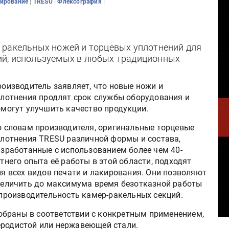
|
|
|
ирование
TRESU
Флексография
 ракельных ножей и торцевых уплотнений для
ий, используемых в любых традиционных
оизводитель заявляет, что новые ножи и
плотнения продлят срок службы оборудования и
омогут улучшить качество продукции.
о словам производителя, оригинальные торцевые
плотнения TRESU различной формы и состава,
зработанные с использованием более чем 40-
тнего опыта её работы в этой области, подходят
я всех видов печати и лакирования. Они позволяют
величить до максимума время безотказной работы
 производительность камер-ракельных секций.
обраны в соответствии с конкретным применением,
еродистой или нержавеющей стали.