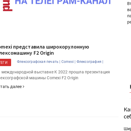
В
в
п
р
omexi представила широкорулонную
лексомашину F2 Origin
Флексографская печать |
Comexi |
Флексография |
ТЕГИ
 международной выставке K 2022 прошла презентация
ексографской машины Comexi F2 Origin
тать далее
Ка
се
Ши