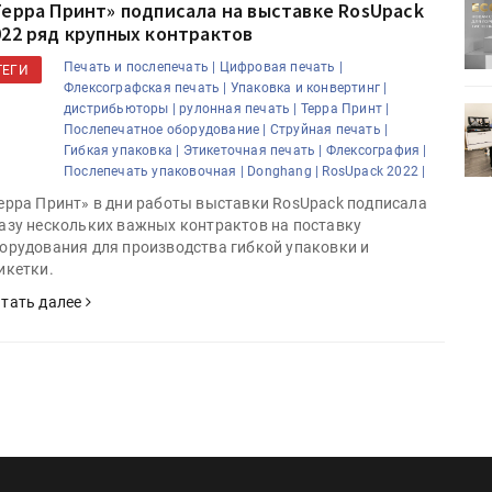
Терра Принт» подписала на выставке RosUpack
ртимент
«Дубль В» расширяет ассортимент
022 ряд крупных контрактов
ения
фольги для горячего тиснения
Печать и послепечать |
Цифровая печать |
ТЕГИ
Флексографская печать |
Упаковка и конвертинг |
дистрибьюторы |
рулонная печать |
Терра Принт |
0
УФ-принтер Mimaki UJV200
Послепечатное оборудование |
Струйная печать |
зитель»
запущен в компании «Сказитель»
Гибкая упаковка |
Этикеточная печать |
Флексография |
Послепечать упаковочная |
Donghang |
RosUpack 2022 |
ерра Принт» в дни работы выставки RosUpack подписала
азу нескольких важных контрактов на поставку
орудования для производства гибкой упаковки и
икетки.
тать далее