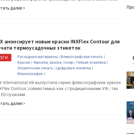
Про
тать далее
NX анонсирует новые краски INXFlex Contour для
ечати термоусадочных этикеток
Расходные материалы |
Флексографская печать |
ТЕГИ
Краски |
Чернила, краски, тонер |
Гибкая упаковка |
Этикеточная печать |
Цифровая этикетка |
Флексография |
HeyGears анонсировала
УФ/3D-
полноцветный гибридный УФ/3D-
X International Ink выпустила серию флексографских красок
принтер G1X
XFlex Contour, совместимых как с традиционными УФ-, так
LED-сушками.
тать далее
ет
Росприроднадзор запускает
«Калькулятор утилизации»