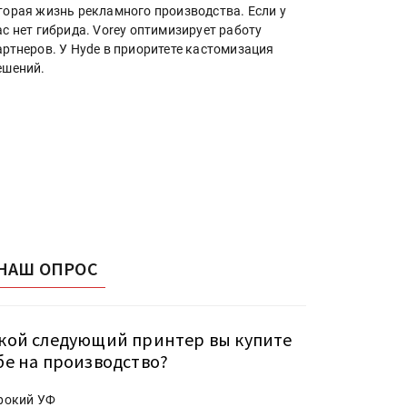
торая жизнь рекламного производства. Если у
ас нет гибрида. Vorey оптимизирует работу
артнеров. У Hyde в приоритете кастомизация
ешений.
НАШ ОПРОС
кой следующий принтер вы купите
бе на производство?
рокий УФ