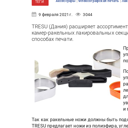
|
|
Аксессуары
Флексографская печать
Лак
ТЕГИ
9 февраля 2021 г.
3044
TRESU (Дания) расширяет ассортимент
камер-ракельных лакировальных секц
способах печати.
Пр
у
п
П
у
ра
ле
дл
у
и
Так как ракельные ножи должны быть под
TRESU предлагает ножи из полиэфира, угл