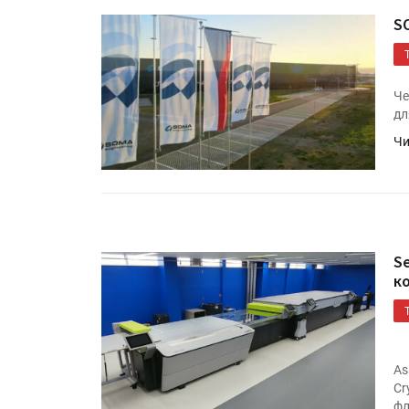
S
Че
дл
Чи
S
к
As
Cr
фл