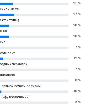
25 %
енирный УФ
27 %
 (текстиль)
20 %
 ДТФ
20 %
екс
7 %
сольвент
12 %
водных чернилах
7 %
блимацию
8 %
 прямой печати по ткани
10 %
 («футболочный»)
3 %