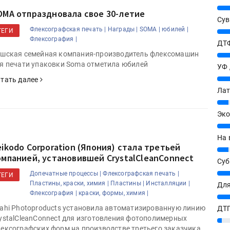
25%
OMA отпраздновала свое 30-летие
Сув
Флексографская печать |
Награды |
SOMA |
юбилей |
27%
ТЕГИ
Флексография |
ДТФ
шская семейная компания-производитель флексомашин
20%
я печати упаковки Soma отметила юбилей
УФ
20%
тать далее
Лат
7%
Эко
12%
На 
eikodo Corporation (Япония) стала третьей
7%
омпанией, установившей CrystalCleanConnect
Су
8%
Допечатные процессы |
Флексографская печать |
ТЕГИ
Пластины, краски, химия |
Пластины |
Инсталляции |
Для
Флексография |
краски, формы, химия |
10%
ahi Photoproducts установила автоматизированную линию
ДТГ
ystalCleanConnect для изготовления фотополимерных
3%
ексографских форм на производстве третьего заказчика.