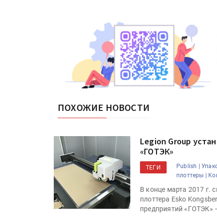
ПОХОЖИЕ НОВОСТИ
Legion Group устан
«ГОТЭК»
Publish |
Упако
ТЕГИ
плоттеры |
Ko
В конце марта 2017 г.
плоттера Esko Kongsbe
предприятий «ГОТЭК» –