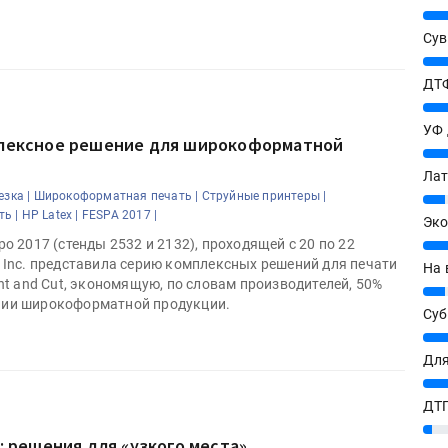
25%
Сув
27%
ДТФ
20%
УФ
плексное решение для широкоформатной
20%
Лат
езка |
Широкоформатная печать |
Струйные принтеры |
7%
ь |
HP Latex |
FESPA 2017 |
Эко
po 2017 (стенды 2532 и 2132), проходящей с 20 по 22
12%
P Inc. представила серию комплексных решений для печати
На 
int and Cut, экономящую, по словам производителей, 50%
7%
нии широкоформатной продукции.
Су
8%
Для
10%
ДТГ
3%
7: решения для «узкого места»