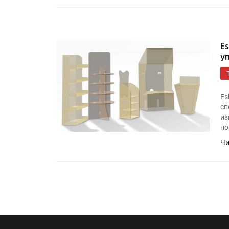
«Дубль В» расширяет ассо
фольги для горячего тисн
E
УФ-принтер Mimaki UJV20
у
запущен в компании «Ска
Es
сп
из
по
Чи