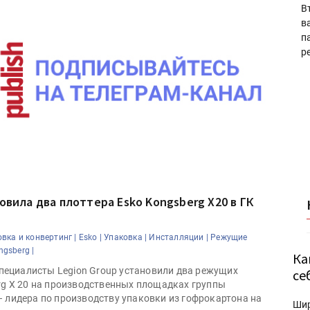
В
в
п
р
овила два плоттера Esko Kongsberg X20 в ГК
вка и конвертинг |
Esko |
Упаковка |
Инсталляции |
Режущие
ngsberg |
Ка
 специалисты Legion Group установили два режущих
се
rg X 20 на производственных площадках группы
 лидера по производству упаковки из гофрокартона на
Ши