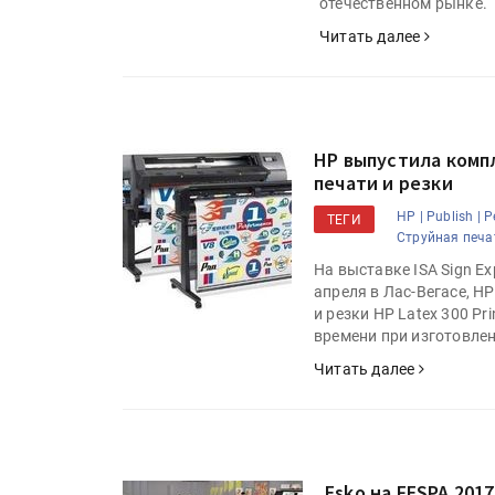
отечественном рынке.
Читать далее
HP выпустила ком
печати и резки
HP |
Publish |
Р
ТЕГИ
Струйная печат
На выставке ISA Sign Ex
апреля в Лас-Вегасе, H
и резки HP Latex 300 Pr
времени при изготовле
Читать далее
Esko на FESPA 201