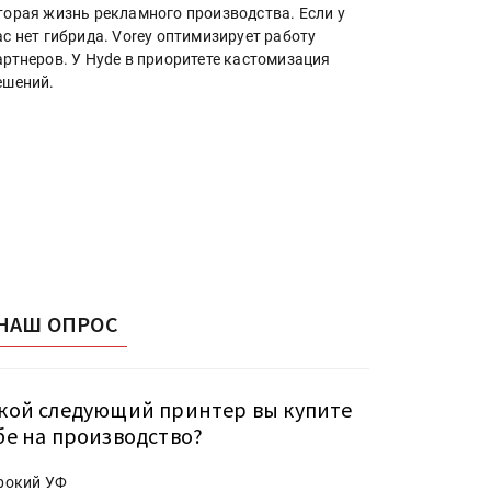
торая жизнь рекламного производства. Если у
ас нет гибрида. Vorey оптимизирует работу
артнеров. У Hyde в приоритете кастомизация
ешений.
НАШ ОПРОС
кой следующий принтер вы купите
бе на производство?
рокий УФ