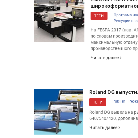
широкоформатной
Программное
ТЕГИ
Режущие пло
На FESPA 2017 (пав. A
по словам производи
максимальную отдачу 
производственного пр
Читать далее
HeyGears анонсировала
полноцветный гибридный 
принтер G1X
Roland DG выпусти
Publish |
Резка
ТЕГИ
Росприроднадзор запуска
Roland DG вывела на 
«Калькулятор утилизации»
640/540/420, дополни
Читать далее