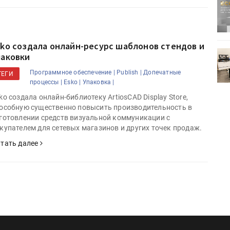
ртимент
«Дубль В» расширяет ассортимент
ения
фольги для горячего тиснения
sko создала онлайн-ресурс шаблонов стендов и
0
УФ-принтер Mimaki UJV200
паковки
зитель»
запущен в компании «Сказитель»
Программное обеспечение |
Publish |
Допечатные
ТЕГИ
процессы |
Esko |
Упаковка |
ko создала онлайн-библиотеку ArtiosCAD Display Store,
особную существенно повысить производительность в
готовлении средств визуальной коммуникации с
купателем для сетевых магазинов и других точек продаж.
тать далее