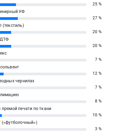
25 %
енирный УФ
27 %
 (текстиль)
20 %
 ДТФ
20 %
екс
7 %
сольвент
12 %
водных чернилах
7 %
блимацию
8 %
 прямой печати по ткани
10 %
 («футболочный»)
3 %