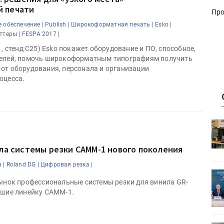
 печати
Про
 обеспечение |
Publish |
Широкоформатная печать |
Esko |
ттеры |
FESPA 2017 |
1, стенд C25) Esko покажет оборудование и ПО, способное,
телей, помочь широкоформатным типографиям получить
от оборудования, персонала и организации
оцесса.
HeyGears анонсировала
УФ/3D-
полноцветный гибридный УФ/3D-
принтер G1X
ла системы резки CAMM-1 нового поколения
 |
Roland DG |
Цифровая резка |
ет
Росприроднадзор запускает
рынок профессиональные системы резки для винила GR-
«Калькулятор утилизации»
вшие линейку CAMM-1.