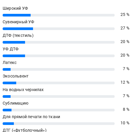
Широкий УФ
25 %
25%
Сувенирный УФ
27 %
27%
ДТФ (текстиль)
20 %
20%
УФ ДТФ
20 %
20%
Латекс
7 %
7%
Экосольвент
12 %
12%
На водных чернилах
7 %
7%
Сублимацию
8 %
8%
Для прямой печати по ткани
10 %
10%
ДТГ («футболочный»)