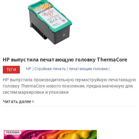
HP выпустила печатающую головку ThermaCore
HP |
Струйная печать |
печатающие головки |
ТЕГИ
HP выпустила производительную термоструйную печатающую
головку ThermaCore нового поколения, предназначенную для
систем маркировки и упаковки
Читать далее
Реклама. Рекламодатель ООО "Передовые Системы
РЕКЛАМА
Печати" erid: 2SDnjd2d4Qz