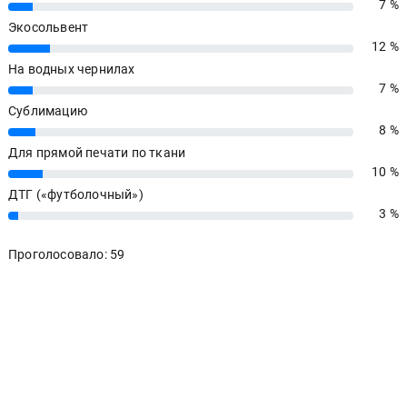
7 %
7%
Экосольвент
12 %
12%
На водных чернилах
7 %
7%
Сублимацию
8 %
8%
Для прямой печати по ткани
10 %
10%
ДТГ («футболочный»)
3 %
3%
Проголосовало: 59