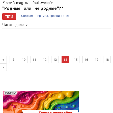
*
" src="/images/default.webp">
"Родные" или "не родные"?
*
|
|
Consum
Чернила, краски, тонер
ТЕГИ
Читать далее
«
9
10
11
12
13
14
15
16
17
18
»
Реклама. Рекламодатель ООО "Передовые Системы
РЕКЛАМА
Печати" erid: 2SDnjd2d4Qz