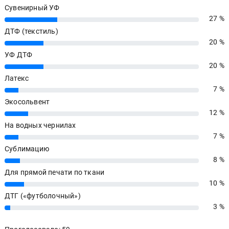
Сувенирный УФ
27 %
27%
ДТФ (текстиль)
20 %
20%
УФ ДТФ
20 %
20%
Латекс
7 %
7%
Экосольвент
12 %
12%
На водных чернилах
7 %
7%
Сублимацию
8 %
8%
Для прямой печати по ткани
10 %
10%
ДТГ («футболочный»)
3 %
3%