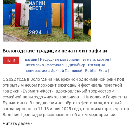
Вологодские традиции печатной графики
|
|
|
дизайн
Расходные материалы
Бумага, картон
ТЕГИ
|
|
|
Эксклюзив
фестиваль
Дизайнер
Взгляд на
|
|
полиграфию с Ириной Паялиной
Publish Extra
С 2022 года в Вологде на набережной одноимённой реки под
открытым небом проходит ежегодный фестиваль печатной
графики «БурмагинФест», вдохновлённый творчеством
семейной пары художников-графиков — Николая и Генриетты
Бурмагиных. В преддверии четвёртого фестиваля, который
запланирован на 11-13 июля 2025 года, организатор и куратор
Валерия Церцвадзе рассказывает об этом мероприятии.
Читать далее