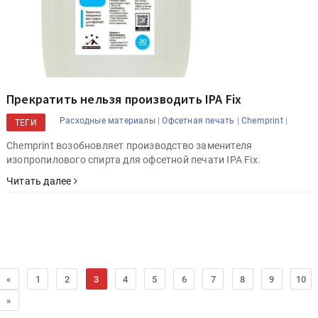
Прекратить нельзя производить IPA Fix
|
|
|
Расходные материалы
Офсетная печать
Chemprint
ТЕГИ
Chemprint возобновляет производство заменителя
изопропилового спирта для офсетной печати IPA Fix.
Читать далее
«
1
2
3
4
5
6
7
8
9
10
»