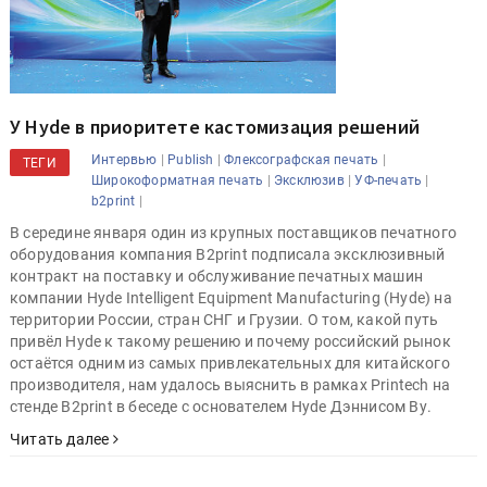
У Hyde в приоритете кастомизация решений
|
|
|
Интервью
Publish
Флексографская печать
ТЕГИ
|
|
|
Широкоформатная печать
Эксклюзив
УФ-печать
|
b2print
В середине января один из крупных поставщиков печатного
оборудования компания B2print подписала эксклюзивный
контракт на поставку и обслуживание печатных машин
компании Hyde Intelligent Equipment Manufacturing (Hyde) на
территории России, стран СНГ и Грузии. О том, какой путь
привёл Hyde к такому решению и почему российский рынок
остаётся одним из самых привлекательных для китайского
производителя, нам удалось выяснить в рамках Printech на
стенде B2print в беседе с основателем Hyde Дэннисом Ву.
Читать далее