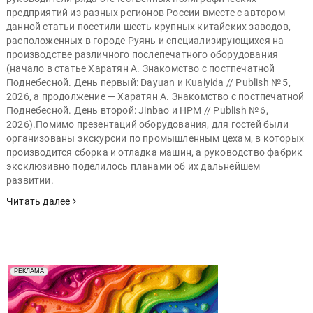
предприятий из разных регионов России вместе с автором
данной статьи посетили шесть крупных китайских заводов,
расположенных в городе Руянь и специализирующихся на
производстве различного послепечатного оборудования
(начало в статье Харатян А. Знакомство с постпечатной
Поднебесной. День первый: Dayuan и Kuaiyida // Publish № 5,
2026, а продолжение — Харатян А. Знакомство с постпечатной
Поднебесной. День второй: Jinbao и HPM // Publish № 6,
2026).Помимо презентаций оборудования, для гостей были
организованы экскурсии по промышленным цехам, в которых
производится сборка и отладка машин, а руководство фабрик
эксклюзивно поделилось планами об их дальнейшем
развитии.
Читать далее
Реклама. Рекламодатель ООО "Передовые Системы
РЕКЛАМА
Печати" erid: 2SDnjd2d4Qz