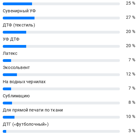
25 %
25%
Сувенирный УФ
27 %
27%
ДТФ (текстиль)
20 %
20%
УФ ДТФ
20 %
20%
Латекс
7 %
7%
Экосольвент
12 %
12%
На водных чернилах
7 %
7%
Сублимацию
8 %
8%
Для прямой печати по ткани
10 %
10%
ДТГ («футболочный»)
3 %
3%