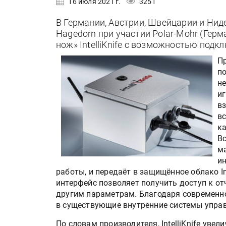
16 июля 2021 г.
3251
В Германии, Австрии, Швейцарии и Ни
Hagedorn при участии Polar-Mohr (Гер
нож» IntelliKnife с возможностью подкл
Пр
по
не
и
вз
вс
ка
В
м
и
работы, и передаёт в защищённое облако In
интерфейс позволяет получить доступ к о
другим параметрам. Благодаря современному
в существующие внутренние системы упра
По словам производителя, IntelliKnife уве