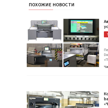
ПОХОЖИЕ НОВОСТИ
А
у
Пе
Da
«П
Чи
К
b
«