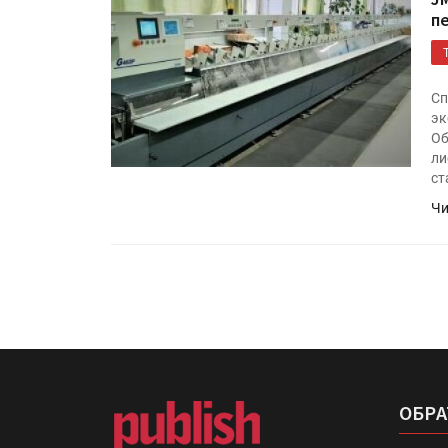
«Дубль В» расширяет ассо
п
фольги для горячего тисн
Сп
УФ-принтер Mimaki UJV20
эк
запущен в компании «Ска
Об
ли
ст
Чи
ОБРА