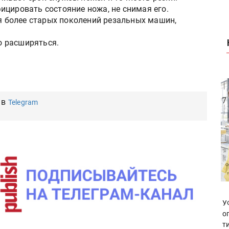
ицировать состояние ножа, не снимая его.
ля более старых поколений резальных машин,
но расширяться.
 в
Telegram
У
о
т