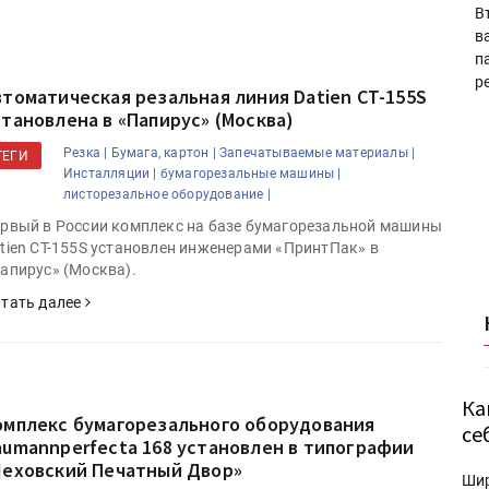
В
в
п
р
втоматическая резальная линия Datien CT-155S
становлена в «Папирус» (Москва)
Резка |
Бумага, картон |
Запечатываемые материалы |
ТЕГИ
Инсталляции |
бумагорезальные машины |
листорезальное оборудование |
рвый в России комплекс на базе бумагорезальной машины
tien CT-155S установлен инженерами «ПринтПак» в
апирус» (Москва).
тать далее
Ка
омплекс бумагорезального оборудования
се
aumannperfecta 168 установлен в типографии
Чеховский Печатный Двор»
Ши