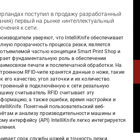
дерландах поступил в продажу разработанный
мания) первый на рынке «интеллектуальный
ючения к сети.
оизводители уверяют, что IntelliKnife обеспечивает
лную прозрачность процесса резки, является
отъемлемой частью концепции Smart Print Shop и
грает фундаментальную роль в обеспечении
аимосвязи печати и послепечатной обработки. На
троенном RFID-чипе хранятся данные о ноже, такие
к его качество, угол заточки и их количество.
строенный в подключённую к сети резальную
ашину считыватель RFID считывает эту
нформацию, а также ошибки, время настройки и
telliKnife. Понятный пользовательский веб-
тчётам и анализу производительности машины и
 интерфейсу (API) IntelliKnife легко интегрируется
вления.
личивает срок службы ножей и точность резки.