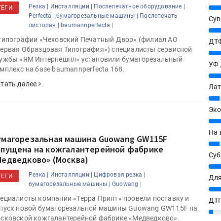
Резка |
Инсталляции |
Послепечатное оборудование |
25%
ТЕГИ
Perfecta |
бумагорезальные машины |
Послепечать
Сув
листовая |
baumannperfecta |
27%
типографии «Чеховский Печатный Двор» (филиал АО
ДТФ
ервая Образцовая Типография») специалисты сервисной
20%
ужбы «ЯМ Интернешнл» установили бумагорезальный
УФ
мплекс на базе baumannperfecta 168.
20%
тать далее
Лат
7%
Эко
12%
На 
умагорезальная машина Guowang GW115F
7%
апущена на кожгалантерейной фабрике
Су
Медведково» (Москва)
8%
Резка |
Инсталляции |
Цифровая резка |
ТЕГИ
Для
бумагорезальные машины |
Guowang |
10%
ециалисты компании «Терра Принт» провели поставку и
ДТГ
пуск новой бумагорезальной машины Guowang GW115F на
3%
сковской кожгалантерейной фабрике «Медведково».