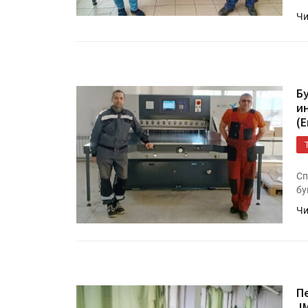
Чи
Б
и
(
HeyGears анонсировала
Сп
полноцветный гибридный 
бу
принтер G1X
Чи
Росприроднадзор запуска
«Калькулятор утилизации»
П
J