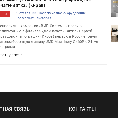
ртимент
«Дубль В» расширяет ассортимент
ечати-Вятка» (Киров)
ения
фольги для горячего тиснения
Инсталляции |
Послепечатное оборудование |
ТЕГИ
Послепечать листовая |
ециалисты компании «ВИП-Системы» ввели в
0
УФ-принтер Mimaki UJV200
сплуатацию в филиале «Дом печати-Вятка» Первой
зитель»
запущен в компании «Сказитель»
разцовой типографии (Киров) первую в России новую
стоподборочную машину JMD Machinery G460P с 24-мя
анциями.
тать далее
ТНАЯ СВЯЗЬ
КОНТАКТЫ