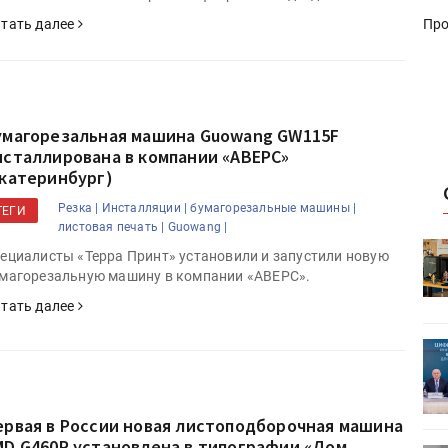
Про
тать далее
умагорезальная машина Guowang GW115F
нсталлирована в компании «АВЕРС»
Екатеринбург)
Резка |
Инсталляции |
бумагорезальные машины |
ТЕГИ
листовая печать |
Guowang |
HeyGears анонсировала
ециалисты «Терра Принт» установили и запустили новую
УФ/3D-
полноцветный гибридный УФ/3D-
магорезальную машину в компании «АВЕРС».
принтер G1X
тать далее
ет
Росприроднадзор запускает
«Калькулятор утилизации»
ервая в России новая листоподборочная машина
MD G460P установлена в типографии «Дом