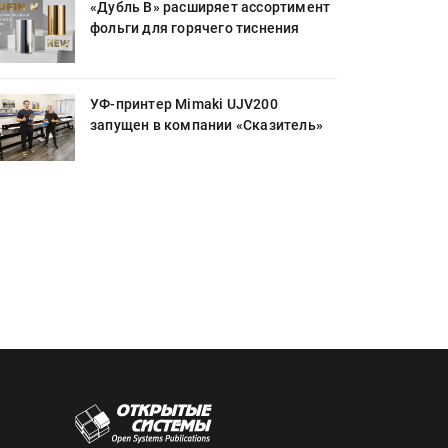
«Дубль В» расширяет ассортимент
фольги для горячего тиснения
УФ-принтер Mimaki UJV200
запущен в компании «Сказитель»