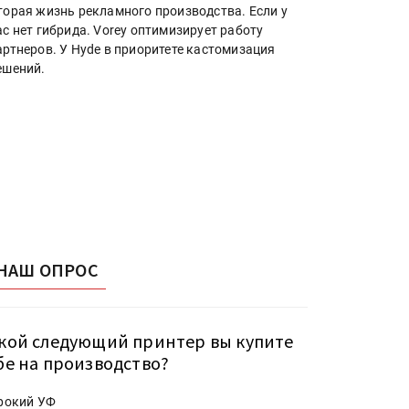
торая жизнь рекламного производства. Если у
ас нет гибрида. Vorey оптимизирует работу
артнеров. У Hyde в приоритете кастомизация
ешений.
НАШ ОПРОС
кой следующий принтер вы купите
бе на производство?
рокий УФ