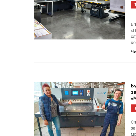
В 
«П
сл
ко
Чи
Б
з
«
Сп
за
мо