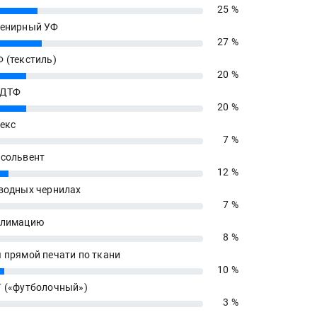
25 %
енирный УФ
27 %
 (текстиль)
20 %
 ДТФ
20 %
екс
7 %
сольвент
12 %
водных чернилах
7 %
блимацию
8 %
 прямой печати по ткани
10 %
 («футболочный»)
3 %