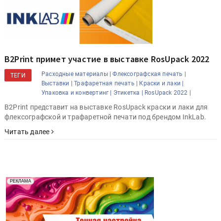
B2Print примет участие в выставке RosUpack 2022
Расходные материалы |
Флексографская печать |
ТЕГИ
Выставки |
Трафаретная печать |
Краски и лаки |
Упаковка и конвертинг |
Этикетка |
RosUpack 2022 |
B2Print представит на выставке RosUpack краски и лаки для
флексографской и трафаретной печати под брендом InkLab.
Читать далее
Реклама. Рекламодатель ООО "Передовые Системы
РЕКЛАМА
Печати" erid: 2SDnjd2d4Qz