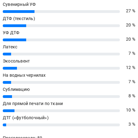
Сувенирный УФ
27 %
27%
ДТФ (текстиль)
20 %
20%
УФ ДТФ
20 %
20%
Латекс
7 %
7%
Экосольвент
12 %
12%
На водных чернилах
7 %
7%
Сублимацию
8 %
8%
Для прямой печати по ткани
10 %
10%
ДТГ («футболочный»)
3 %
3%
Проголосовало: 59