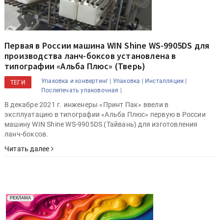
Первая в России машина WIN Shine WS-9905DS для
производства ланч-боксов установлена в
типографии «Альба Плюс» (Тверь)
Упаковка и конвертинг |
Упаковка |
Инсталляции |
ТЕГИ
Послепечать упаковочная |
В декабре 2021 г. инженеры «Принт Пак» ввели в
эксплуатацию в типографии «Альба Плюс» первую в России
машину WIN Shine WS-9905DS (Тайвань) для изготовления
ланч-боксов.
Читать далее
Реклама. Рекламодатель ООО "Передовые Системы
РЕКЛАМА
Печати" erid: 2SDnjd2d4Qz