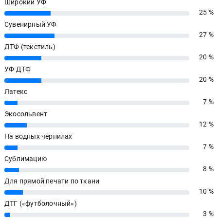
Широкий УФ
25 %
25%
Сувенирный УФ
27 %
27%
ДТФ (текстиль)
20 %
20%
УФ ДТФ
20 %
20%
Латекс
7 %
7%
Экосольвент
12 %
12%
На водных чернилах
7 %
7%
Сублимацию
8 %
8%
Для прямой печати по ткани
10 %
10%
ДТГ («футболочный»)
3 %
3%